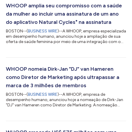
WHOOP amplia seu compromisso com a saúde
da mulher ao incluir uma assinatura de um ano
do aplicativo Natural Cycles° na assinatura
BOSTON--(
BUSINESS WIRE
)--A WHOOP, empresa especializada
em desempenho humano, anunciou hoje a ampliação de sua
oferta de saúde feminina por meio de uma integração com o
Natural Cycles° (NC°), o único aplicativo de controle de
natalidade sem hormônios aprovado pela FDA. A WHOOP
oferecerá uma assinatura de 12 meses do aplicativo Natural
Cycles para novas usuárias elegíveis. As associadas que
possuem dispositivos WHOOP compatíveis agora podem
WHOOP nomeia Dirk-Jan "DJ" van Hameren
compartilhar automaticamente a temperatura cutânea notu...
como Diretor de Marketing após ultrapassar a
marca de 3 milhões de membros
BOSTON--(
BUSINESS WIRE
)--A WHOOP, empresa de
desempenho humano, anunciou hoje a nomeação de Dirk-Jan
"DJ" van Hameren como Diretor de Marketing. A nomeação
ocorre em um momento em que a WHOOP ultrapassa a marca
de 3 milhões de membros em todo o mundo, após conquistar
seu mais recente milhão de membros em apenas sete meses. O
ex-Diretor Global de Marketing da Nike e duas vezes atleta
olímpico se junta à WHOOP para ajudar a construir a marca