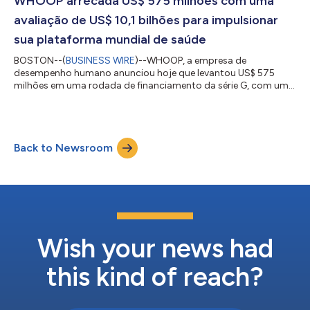
WHOOP arrecada US$ 575 milhões com uma
global que define o desempenho humano e a saúde proativ...
avaliação de US$ 10,1 bilhões para impulsionar
sua plataforma mundial de saúde
BOSTON--(
BUSINESS WIRE
)--WHOOP, a empresa de
desempenho humano anunciou hoje que levantou US$ 575
milhões em uma rodada de financiamento da série G, com uma
avaliação de US$ 10,1 bilhões, impulsionando sua expansão
mundial e sua visão a longo prazo para saúde personalizada. A
rodada foi liderada pelo Fundo Colaborativo e contou com a
participação mundial do 2PointZero Group, Qatar Investment
Back to Newsroom
Authority (QIA), Mubadala Investment Company e Abbott,Mayo
Clinic, Macquarie Capital (entidades administ...
Wish your news had
this kind of reach?