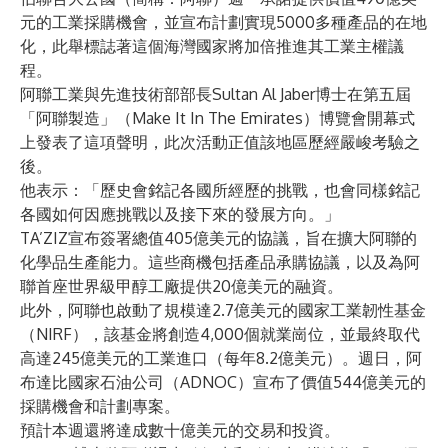
元的工業採購機會，並宣布計劃實現5000多種產品的在地
化，此舉標誌著這個海灣國家將加倍推進其工業主權議
程。
阿聯工業與先進技術部部長Sultan Al Jaber博士在第五屆
「阿聯製造」（Make It In The Emirates）博覽會開幕式
上發表了這項聲明，此次活動正值該地區歷經嚴峻考驗之
後。
他表示：「歷史會銘記各國所經歷的挑戰，也會同樣銘記
各國如何因應挑戰以及接下來的發展方向。」
TA’ZIZ宣布簽署總值405億美元的協議，旨在擴大阿聯的
化學品生產能力。這些商機包括產品承購協議，以及為阿
聯首座世界級甲醇工廠提供20億美元的融資。
此外，阿聯也啟動了規模達2.7億美元的國家工業韌性基金
（NIRF），該基金將創造4,000個就業崗位，並最終取代
高達245億美元的工業進口（每年8.2億美元）。週日，阿
布達比國家石油公司（ADNOC）宣布了價值544億美元的
採購機會和計劃專案。
預計本週還將達成數十億美元的交易和投資。