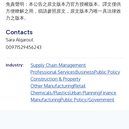
免責聲明：本公告之原文版本乃官方授權版本。譯文僅供
方便瞭解之用，煩請參照原文，原文版本乃唯一具法律效
力之版本。
Contacts
Sara Alqarout
00971529456243
Supply Chain Management
Industry:
Professional Services
Business
Public Policy
Construction & Property
Other Manufacturing
Retail
Chemicals/Plastics
Urban Planning
Finance
Manufacturing
Public Policy/Government