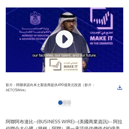
影片：阿聯承諾向本土製造商提供490億美元投資（影片：
阿
AETOSWire）
阿聯阿布達比--(
BUSINESS WIRE
)--
(美國商業資訊)-- 阿拉
伯聯合大公國（簡稱：阿聯）週一承諾提供價值490億美