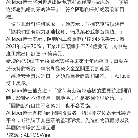
Al Jaber博士將阿聯退出歐佩克和歐佩克+描述為「一項經
過深思熟慮的策略決策」，符合阿聯的長期經濟發展目
標。
「這並非針對任何國家，」他表示，並補充說這項決定
「讓我們更有能力加速投資、拓展業務並創造價值。」
Al Jaber博士表示，阿聯的工業貢獻已達545億美元，較
2021年成長70%，工業出口額攀升至714億美元，其中先
進工業出口額達251億美元。
新增的490億美元採購承諾將在未來十年內落實，重點在
於扶持對經濟、糧食和醫療安全至關重要的產業。
「經濟安全無法進口，必須靠自身建設和維護。」Al Jaber
博士表示。
Al Jaber博士補充道：「當荷莫茲海峽這樣的重要航道關閉
時，影響的不僅僅是一個地區，而是整個全球經濟。」
「國際航行自由不容談判，也不容妥協。」
Al Jaber博士直接面向國際投資者，將阿聯定位為全球製造
平台，並強調了其靈活的監理環境、先進的物流體係以及
與國際市場的互聯互通。
*來源：
AETOSWire