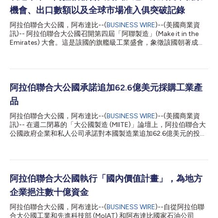
機會、出口數額以及全球市場准入俱突破記錄
阿拉伯聯合大公國，阿布達比--(
BUSINESS WIRE
)--(美國商業資
訊)-- 阿拉伯聯合大公國召開第四屆「阿聯製造」(Make it in the
Emirates) 大會。這是該國的旗艦級工業盛會，象徵該國朝著成為
世界領先製造業和技術驅動型經濟體的目標大膽跨出一步。 在本
屆主題「加速先進工業」(Advanced Industries. Accelerated) 的
號召之下，這場為期四天的盛會齊聚了700多個參展單位以及5萬
多位報名參加者，並發表多項投資和戰略協議，根據《國家工業和
先進技術戰略》(National Strategy for Industry and Advanced
阿拉伯聯合大公國承諾追加62.6億美元採購工業產
Technology) 提高阿拉伯聯合大公國的工業競爭力。 工業和先進
品
科技部長Sultan Al Jaber博士閣下在開幕致詞中重申阿拉伯聯合大
公國站在韌性、創新和全球競爭力的基礎上打造未來工業的承諾。
阿拉伯聯合大公國，阿布達比--(
BUSINESS WIRE
)--(美國商業資
「我們的領導者秉持遠見，立意建構包容、多元、永續的經濟體。
訊)-- 在週二閉幕的「大公國製造 (MIITE)」論壇上，阿拉伯聯合大
世界的未來將屬於阿聯製造。」Al Jaber博士閣下說。 「阿聯製造
公國政府企業和私人公司承諾對本國製造業追加62.6億美元的投
2025」大會有價值逾458億美元的已確認將行之承購協議為基
資。該論壇由工業和先進技術部 (MoIAT) 主辦，會期間發布了一系
礎，納入12大...
列公告，包括應允支付8.2億美元購買本國生產的醫療設備。根據
前兩屆論壇衍生的採購，這次本國採購公告將總值提高到389.3億
美元，採購對象涵蓋本國製造的2000種產品。 MIITE已宣布一系
列總值數十億美元的協議和倡議，此次承諾是其中的一部分，旨在
阿拉伯聯合大公國執行「國內價值計畫」，為地方
促進經濟自給自足並吸引外資投資於阿拉伯聯合大公國。MIITE會
企業挹注數十億資金
期間簽署了82項協議，支援「3000億美元行動」(Operation
300bn)——一項旨在2031年之前為製造業增加810億美元價值的
阿拉伯聯合大公國，阿布達比--(
BUSINESS WIRE
)--自從阿拉伯聯
策略。 MIITE期間宣布了超過54.4億美元的工業計劃和投資，包括
合大公國工業和先進科技部 (MoIAT) 和阿布達比國家石油公司