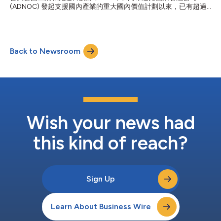
投資1200萬美元成立阿拉伯聯合大公國第一家微藻生產公司。總
(ADNOC) 發起支援國內產業的重大國內價值計劃以來，已有超過
部位於英國的Levidian宣布投資1億美元在阿布達比新建一個區域配
272.3億美元的資金轉向當地經濟。 工業和先進科技部助理副部長
送中心，目標是在2030年之前獲得20億美元的收益，並允諾創造
Abdulla Al Shamsi閣下在今天的「大公國製造論壇」(Make it in
數百個就業機會。 工...
the Emirates) 上發表演說，指出僅僅去年一年間便有超過144.3億
美元的投資被導入地方經濟，年成長率為百分之25。 「全國國內
Back to Newsroom
價值計畫」(National In-Country Value Program) 是一項國家計
畫，有多個不同領域一致遵行。」他說，「我們相當以這個方法為
豪，因為它有利於私部門。當私部門看到這一點時，它會幫助他們
做好準備、投資和支出。」 該論壇指出全國國內價值計畫「運作
情形良好，而且正在加速發展」。 該論壇還指出工業區為該國發
展永續工業和更大層面的經濟前景發揮了關鍵作用。地方工業領袖
也說明了他們如何利用太陽能和氫能等替代能源減少碳足跡。 第
二屆「大公國製造論壇」將於本週四閉幕，阿拉伯聯合大公國屆時
Wish your news had
將...
this kind of reach?
Sign Up
Learn About Business Wire