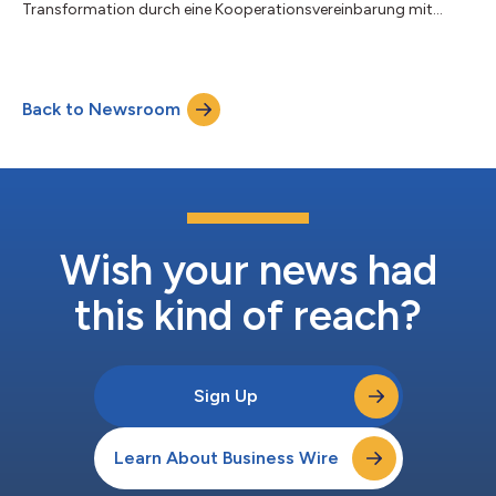
Transformation durch eine Kooperationsvereinbarung mit
House of Code, einem globalen Unternehmen mit Hauptsitz in
den USA, das sich auf datengesteuerte Plattformen,
Automatisierung und agentenbasierte KI-Lösungen spezialisiert
hat. Das 2001 gegründete Unternehmen House of Code
Back to Newsroom
entwickelt Softwarelösungen und bietet
Beratungsdienstleistungen für die Bereiche Energiehandel und
Finanzdien...
Wish your news had
this kind of reach?
Sign Up
Learn About Business Wire