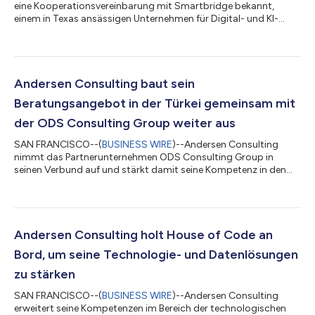
eine Kooperationsvereinbarung mit Smartbridge bekannt,
einem in Texas ansässigen Unternehmen für Digital- und KI-
Technologie, und erweitert damit seine Kompetenzen in den
Bereichen Daten und Analytik sowie Dienstleistungen zur
digitalen Transformation. Smartbridge wurde 2003 gegründet
und unterstützt Unternehmen dabei, ihre digitale
Transformation zu beschleunigen und ihre Abläufe durch
Andersen Consulting baut sein
digitale Innovation, KI, Daten und Analytik sowie Di...
Beratungsangebot in der Türkei gemeinsam mit
der ODS Consulting Group weiter aus
SAN FRANCISCO--(
BUSINESS WIRE
)--Andersen Consulting
nimmt das Partnerunternehmen ODS Consulting Group in
seinen Verbund auf und stärkt damit seine Kompetenz in den
Bereichen digitale Transformation, Talentstrategie und
operative Beratung. Die ODS Consulting Group wurde 2008
gegründet, hat ihren Hauptsitz in der Türkei und bietet
Beratungsdienstleistungen für Unternehmen an, die nach
Wachstums-, Talent- und Investitionsmöglichkeiten in der
Andersen Consulting holt House of Code an
Türkei und auf internationalen Märkten suchen. Das Unter...
Bord, um seine Technologie- und Datenlösungen
zu stärken
SAN FRANCISCO--(
BUSINESS WIRE
)--Andersen Consulting
erweitert seine Kompetenzen im Bereich der technologischen