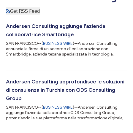
Get RSS Feed
Andersen Consulting aggiunge l'azienda
collaboratrice Smartbridge
SAN FRANCISCO--(
BUSINESS WIRE
)--Andersen Consulting
annuncia la firma di un accordo di collaborazione con
Smartbridge, azienda texana specializzata in tecnologia
digitale e intelligenza artificiale, potenziando così le sue
competenze in materia di dati e analisi, oltre a servizi di
trasformazione digitale. Fondata nel 2003, Smartbridge aiuta
le organizzazioni ad accelerare la propria trasformazione
digitale e modernizzare le operazioni attraverso servizi di
Andersen Consulting approfondisce le soluzioni
innovazione digitale, AI, dati e anal...
di consulenza in Turchia con ODS Consulting
Group
SAN FRANCISCO--(
BUSINESS WIRE
)--Andersen Consulting
aggiunge l'azienda collaboratrice ODS Consulting Group,
potenziando la sua piattaforma nella trasformazione digitale,
nella strategia per la gestione dei talenti e nei servizi di
consulenza operativa. Fondato nel 2008 e con sede in Turchia,