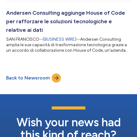
ODS Consulting Group offre servizi di consulenza alle
organizzazioni alla ricerca di espansione, talenti e opportunità
di investimento in Turchia e nei mercati internazionali. Lo studio
Andersen Consulting aggiunge House of Code
supporta i clienti a...
per rafforzare le soluzioni tecnologiche e
relative ai dati
SAN FRANCISCO--(
BUSINESS WIRE
)--Andersen Consulting
amplia le sue capacità di trasformazione tecnologica grazie a
un accordo di collaborazione con House of Code, un'azienda
globale con sede negli Stati Uniti, specializzata in piattaforme
basate sui dati, automazione e soluzioni agentiche. Fondata nel
2001, House of Code sviluppa soluzioni software e fornisce
servizi di consulenza per i settori del trading energetico e dei
Back to Newsroom
servizi finanziari, con clienti che comprendono hedge fund,
società di pr...
Wish your news had
this kind of reach?