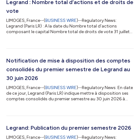
Legrand : Nombre total d’actions et de droits de
vote
LIMOGES, France--(
BUSINESS WIRE
)--Regulatory News:
Legrand (Paris:LR) : A la date du Nombre total d’actions
composant le capital Nombre total de droits de vote 31 juillet
2026 262 245 733 Nombre théorique de droits de vote : 262
245 733 Nombre de droits de vote exerçables* : 262 125 437 (*)
déduction faite des actions privées du droit de vote L’évolution
du nombre d’actions depuis les derniers comptes
communiqués est rappelée ci-dessous : Nombre total
Notification de mise à disposition des comptes
d’actions au 31 mai 2026 262 245 733 Levées...
consolidés du premier semestre de Legrand au
30 juin 2026
LIMOGES, France--(
BUSINESS WIRE
)--Regulatory News: En date
de ce jour, Legrand (Paris:LR) indique mettre à disposition ses
comptes consolidés du premier semestre au 30 juin 2026 à
l’adresse suivante: https://www.legrand.com Agenda financier :
Journée investisseurs à Singapour : 29 septembre 2026
Résultats des neuf premiers mois 2026 : 5 novembre 2026
Début de la « quiet period1 » : 6 octobre 2026 Résultats annuels
2026 : 10 février 2027 Début de la « quiet period1 » : 11 janvier
Legrand: Publication du premier semestre 2026
2027 A propos d...
LIMOGES, France--(
BUSINESS WIRE
)--Regulatory News: