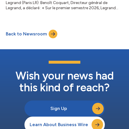
Legrand (Paris:LR): Benoît Coquart, Directeur général de
Legrand, a déclaré : « Sur le premier semestre 2026, Legrand
affiche une croissance record de +17% hors change, tirée par
les centres de données, les offres liées à la transition
énergétique ainsi que les acquisitions. La performance
financière reste remarquable, illustrant la qualité de nos
Back to Newsroom
positions ainsi que la capacité d’exécution des équipes face à
une situation géopolitique et écono...
Wish your news had
this kind of reach?
Sign Up
Learn About Business Wire