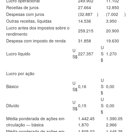
Lucro operacional
249.902
11.102
Receitas de juros
27.664
12.850
Despesas com juros
(32.887
)
(7.002
)
Outras receitas, líquidas
14.536
3.950
Lucro antes dos impostos sobre o
259.215
20.900
rendimento
Despesa com imposto de renda
31.858
19.630
U
U
Lucro líquido
227.357
S
1.270
S$
$
Lucro por ação
U
U
Básico
0,16
S
0,00
S$
$
U
U
Diluído
0,15
S
0,00
S$
$
Média ponderada de ações em
1.442.45
1.390.05
circulação — básica
1,870
2,966
Média ponderada de ações em
1.505.02
1.445.25