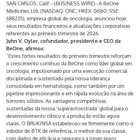
SAN CARLOS, Calif.--(
BUSINESS WIRE
)--
A
BeOne
Medicines Ltd.
(NASDAQ: ONC; HKEX: 06160; SSE:
688235), empresa global de oncologia, anunciou hoje
seus resultados financeiros e atualizações corporativas
referentes ao primeiro trimestre de 2026.
John V. Oyler, cofundador, presidente e CEO da
BeOne, afirmou:
“Estes fortes resultados do primeiro trimestre reforçam
o crescimento contínuo da BeOne como líder global em
oncologia, impulsionado por uma execução comercial
disciplinada e sustentado pela nossa liderança
consolidada em hematologia, como também por um
pipeline impressionante e em rápida evolução na área de
tumores sólidos. As vantagens competitivas
sustentadas da nossa ‘superautoestrada’ global para o
desenvolvimento clínico e a produção estão agora
claras. O BRUKINSA estabeleceu-se firmemente como o
inibidor de BTK de referência, o melhor da sua classe,
com dados de eficácia e segurança a longo prazo