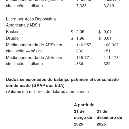
circulação — diluída
7,338
3,219
Lucro por Ação Depositária
Americana (“ADS”)
Básico
$
2,05
$
0,01
Diluído
$
1,96
$
0,01
Média ponderada de ADSs em
110.957.
106.927.
circulação — básica
836
151
Média ponderada de ADSs em
115.771.
111.173.
circulação — diluída
334
325
Dados selecionados do balanço patrimonial consolidado
condensado (GAAP dos EUA)
(Valores em milhares de dólares americanos)
A partir de
31 de
31 de
março de
dezembro de
2026
2025