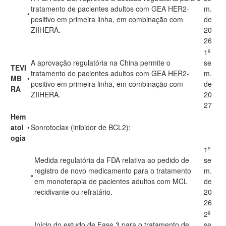
tratamento de pacientes adultos com GEA HER2-
m.
•
positivo em primeira linha, em combinação com
de
ZIIHERA.
20
26
1º
A aprovação regulatória na China permite o
se
TEVI
tratamento de pacientes adultos com GEA HER2-
m.
MB
•
positivo em primeira linha, em combinação com
de
RA
ZIIHERA.
20
27
Hem
atol
•
Sonrotoclax (inibidor de BCL2):
ogia
1º
Medida regulatória da FDA relativa ao pedido de
se
registro de novo medicamento para o tratamento
m.
◦
em monoterapia de pacientes adultos com MCL
de
recidivante ou refratário.
20
26
2º
Início do estudo de Fase 3 para o tratamento de
se