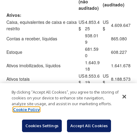
(não
(auditado)
auditado)
Ativos:
Caixa, equivalentes de caixa e caixa
US
4.853.4
US
4.609.647
restrito
$
25
$
938.01
Contas a receber, líquidas
865.080
9
681.59
Estoque
608.227
0
1.640.9
Ativos imobilizados, líquidos
1.641.678
18
US
8.553.6
US
Ativos totais
8.188.573
$
19
$
Passivo e patrimônio líquido:
By clicking “Accept All Cookies”, you agree to the storing of
US
423.54
US
cookies on your device to enhance site navigation,
Contas a pagar
479.035
$
6
$
analyze site usage, and assist in our marketing efforts.
Despesas a pagar e outras contas a
1.079.2
Cookie Policy
1.109.120
pagar
83
Responsabilidade pela repartição
Cookies Settings
Accept All Cookies
35.700
64.345
dos custos de P&D
Venda de direitos futuros sobre
904.39