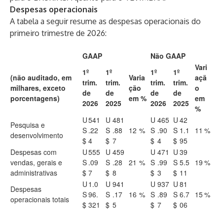
Despesas operacionais
A tabela a seguir resume as despesas operacionais do
primeiro trimestre de 2026:
GAAP
Não GAAP
Vari
1º
1º
1º
1º
(não auditado, em
Varia
açã
trim.
trim.
trim.
trim.
milhares, exceto
ção
o
de
de
de
de
porcentagens)
em %
em
2026
2025
2026
2025
%
U
541
U
481
U
465
U
42
Pesquisa e
S
.22
S
.88
12
%
S
.90
S
1.1
11
%
desenvolvimento
$
4
$
7
$
4
$
95
Despesas com
U
555
U
459
U
471
U
39
vendas, gerais e
S
.09
S
.28
21
%
S
.99
S
5.5
19
%
administrativas
$
7
$
8
$
3
$
11
U
1.0
U
941
U
937
U
81
Despesas
S
96.
S
.17
16
%
S
.89
S
6.7
15
%
operacionais totais
$
321
$
5
$
7
$
06