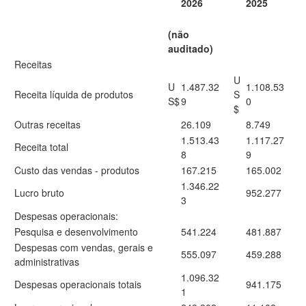
2026
2025
(não
auditado)
Receitas
U
U
1.487.32
1.108.53
Receita líquida de produtos
S
S$
9
0
$
Outras receitas
26.109
8.749
1.513.43
1.117.27
Receita total
8
9
Custo das vendas - produtos
167.215
165.002
1.346.22
Lucro bruto
952.277
3
Despesas operacionais:
Pesquisa e desenvolvimento
541.224
481.887
Despesas com vendas, gerais e
555.097
459.288
administrativas
1.096.32
Despesas operacionais totais
941.175
1