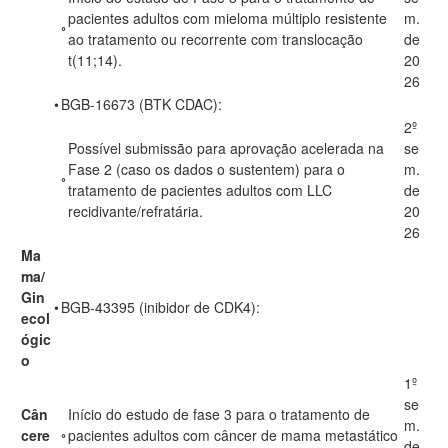
pacientes adultos com mieloma múltiplo resistente
m.
◦
ao tratamento ou recorrente com translocação
de
t(11;14).
20
26
•
BGB-16673 (BTK CDAC):
2º
Possível submissão para aprovação acelerada na
se
Fase 2 (caso os dados o sustentem) para o
m.
◦
tratamento de pacientes adultos com LLC
de
recidivante/refratária.
20
26
Ma
ma/
Gin
•
BGB-43395 (inibidor de CDK4):
ecol
ógic
o
1º
se
Cân
Início do estudo de fase 3 para o tratamento de
m.
cere
◦
pacientes adultos com câncer de mama metastático
de