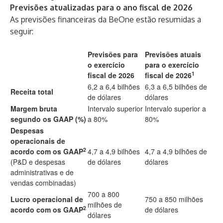
Previsões atualizadas para o ano fiscal de 2026
As previsões financeiras da BeOne estão resumidas a
seguir:
Previsões para
Previsões atuais
o exercício
para o exercício
1
fiscal de 2026
fiscal de 2026
6,2 a 6,4 bilhões
6,3 a 6,5 bilhões de
Receita total
de dólares
dólares
Margem bruta
Intervalo superior
Intervalo superior a
segundo os GAAP (%)
a 80%
80%
Despesas
operacionais de
2
acordo com os GAAP
4,7 a 4,9 bilhões
4,7 a 4,9 bilhões de
(P&D e despesas
de dólares
dólares
administrativas e de
vendas combinadas)
700 a 800
Lucro operacional de
750 a 850 milhões
milhões de
2
acordo com os GAAP
de dólares
dólares