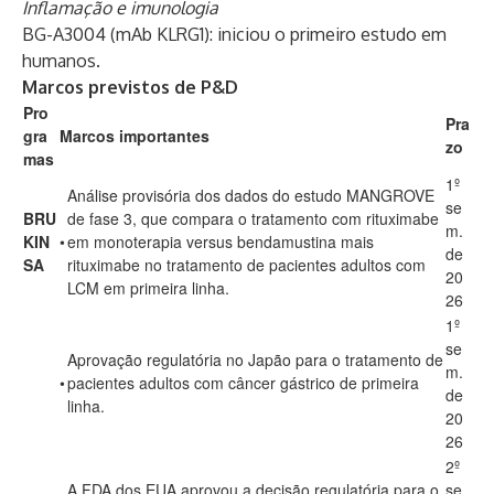
Inflamação e imunologia
BG-A3004 (mAb KLRG1): iniciou o primeiro estudo em
humanos.
Marcos previstos de P&D
Pro
Pra
gra
Marcos importantes
zo
mas
1º
Análise provisória dos dados do estudo MANGROVE
se
BRU
de fase 3, que compara o tratamento com rituximabe
m.
KIN
•
em monoterapia versus bendamustina mais
de
SA
rituximabe no tratamento de pacientes adultos com
20
LCM em primeira linha.
26
1º
se
Aprovação regulatória no Japão para o tratamento de
m.
•
pacientes adultos com câncer gástrico de primeira
de
linha.
20
26
2º
A FDA dos EUA aprovou a decisão regulatória para o
se