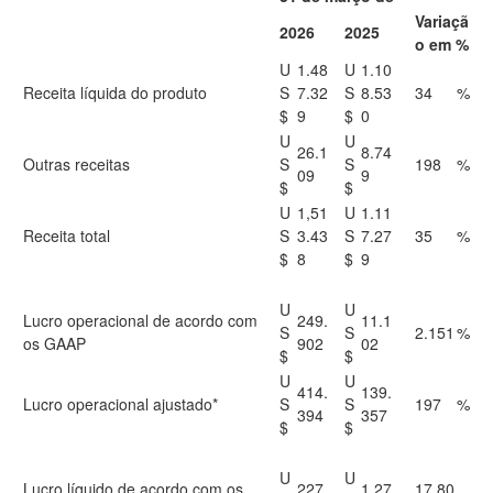
Variaçã
2026
2025
o em %
U
1.48
U
1.10
Receita líquida do produto
S
7.32
S
8.53
34
%
$
9
$
0
U
U
26.1
8.74
Outras receitas
S
S
198
%
09
9
$
$
U
1,51
U
1.11
Receita total
S
3.43
S
7.27
35
%
$
8
$
9
U
U
Lucro operacional de acordo com
249.
11.1
S
S
2.151
%
os GAAP
902
02
$
$
U
U
414.
139.
Lucro operacional ajustado*
S
S
197
%
394
357
$
$
U
U
Lucro líquido de acordo com os
227.
1.27
17.80