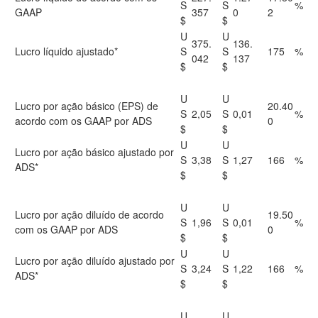
S
S
%
GAAP
357
0
2
$
$
U
U
375.
136.
Lucro líquido ajustado*
S
S
175
%
042
137
$
$
U
U
Lucro por ação básico (EPS) de
20.40
S
2,05
S
0,01
%
acordo com os GAAP por ADS
0
$
$
U
U
Lucro por ação básico ajustado por
S
3,38
S
1,27
166
%
ADS*
$
$
U
U
Lucro por ação diluído de acordo
19.50
S
1,96
S
0,01
%
com os GAAP por ADS
0
$
$
U
U
Lucro por ação diluído ajustado por
S
3,24
S
1,22
166
%
ADS*
$
$
U
U