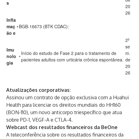
s
20
26
Infla
maç
•
BGB-16673 (BTK CDAC):
ão e
2º
se
Imu
Início do estudo de Fase 2 para o tratamento de
m.
nolo
◦
pacientes adultos com urticária crônica espontânea.
de
gia
20
26
Atualizações corporativas:
Assinou um contrato de opção exclusiva com a Huahui
Health para licenciar os direitos mundiais do HH160
(BON-110), um novo anticorpo triespecífico que atua
sobre PD-1, VEGF-A e CTLA-4.
Webcast dos resultados financeiros da BeOne
A teleconferência sobre os resultados financeiros da