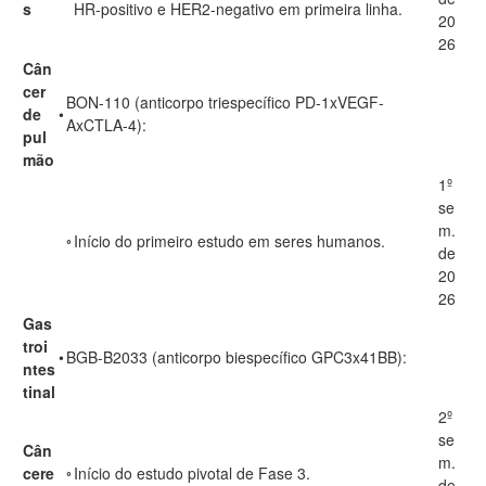
s
HR-positivo e HER2-negativo em primeira linha.
20
26
Cân
cer
BON-110 (anticorpo triespecífico PD-1xVEGF-
de
•
AxCTLA-4):
pul
mão
1º
se
m.
◦
Início do primeiro estudo em seres humanos.
de
20
26
Gas
troi
•
BGB-B2033 (anticorpo biespecífico GPC3x41BB):
ntes
tinal
2º
se
Cân
m.
cere
◦
Início do estudo pivotal de Fase 3.
de