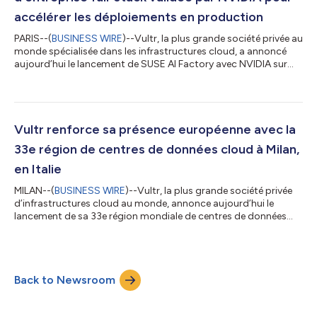
accélérer les déploiements en production
PARIS--(
BUSINESS WIRE
)--Vultr, la plus grande société privée au
monde spécialisée dans les infrastructures cloud, a annoncé
aujourd’hui le lancement de SUSE AI Factory avec NVIDIA sur
l’infrastructure Vultr, développée en partenariat avec SUSE.
Annoncée aux côtés de SUSE lors du RAISE Summit à Paris,
cette plateforme d’IA d’entreprise full-stack validée combine
des logiciels d’IA de niveau entreprise, une accélération GPU
avancée et une infrastructure d’IA mondiale au sein d’une
Vultr renforce sa présence européenne avec la
solution unique...
33e région de centres de données cloud à Milan,
en Italie
MILAN--(
BUSINESS WIRE
)--Vultr, la plus grande société privée
d’infrastructures cloud au monde, annonce aujourd’hui le
lancement de sa 33e région mondiale de centres de données
cloud à Milan, en marge de l'AI Week 2026 à Fiera Milano Rho, où
plus de 700 conférenciers internationaux se réuniront pour le
plus grand événement européen sur l’IA. Vultr est un sponsor
platine et coorganise également le hackathon AI Agent
Back to Newsroom
Olympics avec plus de 1 000 participants. Milan devient la
neuvième région europé...