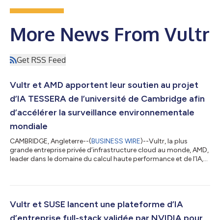
More News From Vultr
Get RSS Feed
Vultr et AMD apportent leur soutien au projet
d’IA TESSERA de l’université de Cambridge afin
d’accélérer la surveillance environnementale
mondiale
CAMBRIDGE, Angleterre--(
BUSINESS WIRE
)--Vultr, la plus
grande entreprise privée d’infrastructure cloud au monde, AMD,
leader dans le domaine du calcul haute performance et de l’IA,
ont annoncé leur soutien au groupe Énergie et Environnement
de l’université de Cambridge pour le développement de
TESSERA, un modèle de base d’IA révolutionnaire conçu pour
surveiller les changements environnementaux à l’échelle
internationale à une échelle sans précédent. Basée sur les
Vultr et SUSE lancent une plateforme d’IA
accélérateurs AMD Instinct MI3...
d’entreprise full-stack validée par NVIDIA pour