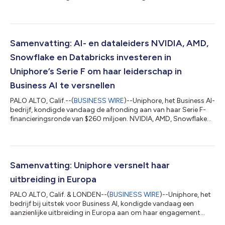
operationeel te maken, ter ondersteuning van de voortdurende
inspanningen van het bedrijf om van experimentele AI pilots te
evolueren naar integratie op productieniveau. In het kader van
deze samenwerking zal KPMG met Uniphore samenwerken om AI
agents tot stand te brengen aan de hand van de Business AI
Samenvatting: AI- en dataleiders NVIDIA, AMD,
Cloud van Uni...
Snowflake en Databricks investeren in
Uniphore’s Serie F om haar leiderschap in
Business AI te versnellen
PALO ALTO, Calif.--(
BUSINESS WIRE
)--Uniphore, het Business AI-
bedrijf, kondigde vandaag de afronding aan van haar Serie F-
financieringsronde van $260 miljoen. NVIDIA, AMD, Snowflake
en Databricks investeerden in deze financieringsronde en
werden bijgetreden door financiële en onafhankelijke
investeerders waaronder NEA, March Capital, BNF Capital,
National Grid Partners en Prosperity7 Ventures. Het verse
kapitaal zal innovatie versnellen op haar AI- en dataplatform –
Samenvatting: Uniphore versnelt haar
Business AI Cloud – terwijl...
uitbreiding in Europa
PALO ALTO, Calif. & LONDEN--(
BUSINESS WIRE
)--Uniphore, het
bedrijf bij uitstek voor Business AI, kondigde vandaag een
aanzienlijke uitbreiding in Europa aan om haar engagement
voor de regio te versnellen via de werving van nieuwe klanten,