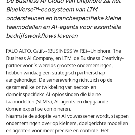
De Business AI Cloud van Uniphore zal het
BlueVerse™-ecosysteem van LTM
ondersteunen en branchespecifieke kleine
taalmodellen en AI-agents voor essentiële
bedrijfsworkflows leveren
PALO ALTO, Calif.--(
BUSINESS WIRE
)--
Uniphore
, The
Business AI Company, en LTM, de Business Creativity-
partner voor ’s werelds grootste ondernemingen,
hebben vandaag een strategisch partnerschap
aangekondigd. De samenwerking richt zich op de
gezamenlijke ontwikkeling van sector- en
domeinspecifieke AI-oplossingen die kleine
taalmodellen (SLM’s), AI-agents en diepgaande
domeinexpertise combineren.
Naarmate de adoptie van AI volwassener wordt, stappen
ondernemingen over op kleinere, doelgerichte modellen
en agenten voor meer precisie en controle. Het