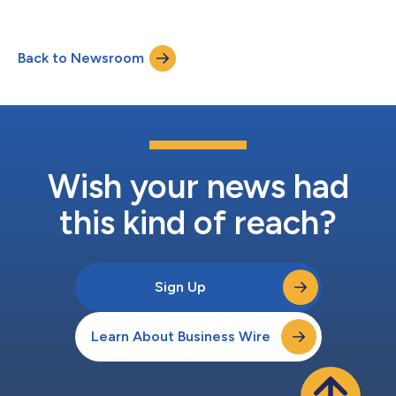
een partnermomentum, productlanceringen en investeringen in
de organisatie. Deze aankondiging valt samen met de release
van de Uniphore Business AI Cloud, die gisteren werd
Back to Newsroom
aangekondigd in Londen tijdens de AI Leadership Summit —
een exclusieve bijeenkomst van...
Wish your news had
this kind of reach?
Sign Up
Learn About Business Wire