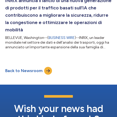
INRIX annuncia il lancio di una nuova generazione
come funz...
di prodotti per il traffico basati sull’IA che
contribuiscono a migliorare la sicurezza, ridurre
la congestione e ottimizzare le operazioni di
mobilità
BELLEVUE, Washington--(
BUSINESS WIRE
)--INRIX, un leader
mondiale nel settore dei dati e dell’analisi dei trasporti, oggi ha
annunciato un’importante espansione della sua famiglia di
prodotti Traffic, offrendo funzionalità innovative basate sull’IA
per aiutare le agenzie di trasporto e le organizzazioni logistiche
a passare da una gestione del traffico di tipo reattivo a
operazioni proattive, efficienti e focalizzate sulla sicurezza.
Back to Newsroom
Oltre vent’anni fa INRIX ha commercializzato il primo sistema...
Wish your news had