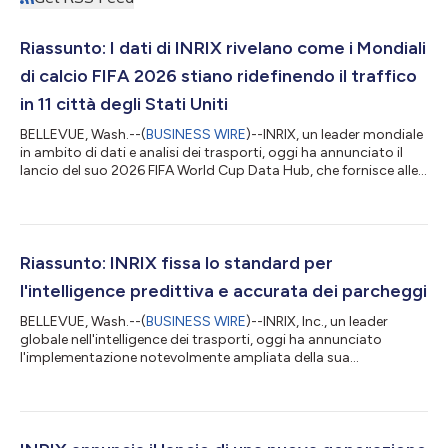
Riassunto: I dati di INRIX rivelano come i Mondiali
di calcio FIFA 2026 stiano ridefinendo il traffico
in 11 città degli Stati Uniti
BELLEVUE, Wash.--(
BUSINESS WIRE
)--INRIX, un leader mondiale
in ambito di dati e analisi dei trasporti, oggi ha annunciato il
lancio del suo 2026 FIFA World Cup Data Hub, che fornisce alle
agenzie di trasporto, agli organizzatori di eventi e ai viaggiatori
una visione completa, in tempo reale di come l'evento sportivo
più grande al mondo stia mobilizzando milioni di persone.
Coinvolgendo 16 città negli Stati Uniti, in Canada e in Messico, i
Mondiali di calcio FIFA 2026 sono l'edizione più geogra...
Riassunto: INRIX fissa lo standard per
l'intelligence predittiva e accurata dei parcheggi
BELLEVUE, Wash.--(
BUSINESS WIRE
)--INRIX, Inc., un leader
globale nell'intelligence dei trasporti, oggi ha annunciato
l'implementazione notevolmente ampliata della sua
piattaforma di intelligence predittiva di parcheggi e cordoli,
rafforzando la sua posizione di soluzione di intelligence di
parcheggio più completa e di livello decisionale del settore per i
produttori automobilistici, le città e le piattaforme di mobilità a
livello mondiale. INRIX offre copertura effettiva sulla base di