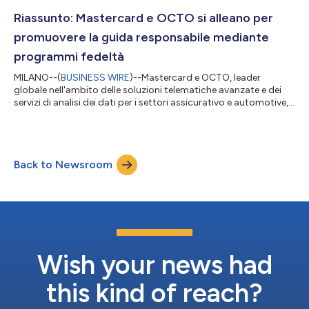
misura, capace di riconoscere i segnali di rischio prima che si
verifichi un evento di furto. Basato su oltre 22 anni d...
Riassunto: Mastercard e OCTO si alleano per
promuovere la guida responsabile mediante
programmi fedeltà
MILANO--(
BUSINESS WIRE
)--Mastercard e OCTO, leader
globale nell'ambito delle soluzioni telematiche avanzate e dei
servizi di analisi dei dati per i settori assicurativo e automotive,
hanno annunciato oggi una collaborazione volta a ridefinire
l'interazione tra società assicurative e clienti, mediante la
promozione di comportamenti alla guida più sicuri mediante
un innovativo programma fedeltà. La partnership prevede
Back to Newsroom
l'integrazione di SessionM di Mastercard, una piattaforma
sviluppata a sostegno...
Wish your news had
this kind of reach?