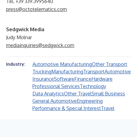
Tel. +39 339.3995640
press@octotelematics.com
Sedgwick Media
Judy Molnar
mediainquiries@sedgwick.com
Automotive Manufacturing
Other Transport
Industry:
Trucking
Manufacturing
Transport
Automotive
Insurance
Software
Finance
Hardware
Professional Services
Technology
Data Analytics
Other Travel
Small Business
General Automotive
Engineering
Performance & Special Interest
Travel