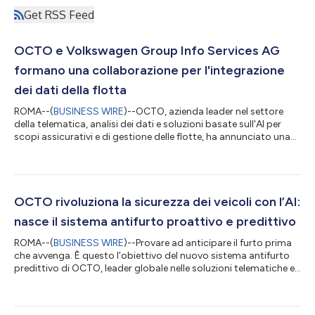
Get RSS Feed
OCTO e Volkswagen Group Info Services AG
formano una collaborazione per l'integrazione
dei dati della flotta
ROMA--(
BUSINESS WIRE
)--OCTO, azienda leader nel settore
della telematica, analisi dei dati e soluzioni basate sull'AI per
scopi assicurativi e di gestione delle flotte, ha annunciato una
collaborazione strategica con Volkswagen Group Info Services
AG. L'obiettivo di questa collaborazione è estendere le soluzioni
basate sui dati destinate agli operatori di flotte integrando
direttamente i dati dei veicoli dei marchi Volkswagen Passenger
Cars, Volkswagen Commercial Vehicles, Škoda, Seat, Cupra e...
OCTO rivoluziona la sicurezza dei veicoli con l’AI:
nasce il sistema antifurto proattivo e predittivo
ROMA--(
BUSINESS WIRE
)--Provare ad anticipare il furto prima
che avvenga. È questo l’obiettivo del nuovo sistema antifurto
predittivo di OCTO, leader globale nelle soluzioni telematiche e
di data analytics per la mobilità connessa. La nuova tecnologia
combina intelligenza artificiale, machine learning e sensori
avanzati per offrire una protezione dei veicoli in tempo reale e su