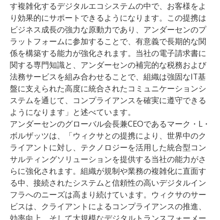
す複雑化するデジタルエコシステムの中で、お客様をよ
り効果的にサポートできるようになります。この提携は
ビジネス成長の強力な原動力であり、アンダーセンのプ
ラットフォームに参加することで、有意義で長期的な関
係を構築する能力が強化されます。当社の電子請求書に
関する専門知識と、アンダーセンの補完的な税務および
法務サービスを組み合わせることで、組織は強固なIT基
盤に支えられた高度に統合されたコミュニケーションシ
ステムを通じて、コンプライアンスを確実に遵守できる
ようになります」と述べています。
アンダーセンのグローバル会長兼CEOであるマーク・L・
ボルザッツは、「ウィクサとの提携により、世界中のク
ライアントに対し、テクノロジーを活用した統合型コン
サルティングソリューションを提供する当社の能力がさ
らに強化されます。組織が規制や業務の複雑化に直面す
る中、接続されたシステムと信頼性の高いデジタルイン
フラへのニーズは高まり続けています。ウィクサのサー
ビスは、クライアントによるコンプライアンスの推進、
効率向上、そして大規模なデジタルトランスフォーメー