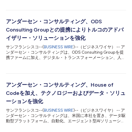
メーション・サービスの提供能力を強化します。 2003年設立の
スマートブリッジは、デジタル・イノベーション、AI、データ・
アナリティクス、アプリケーション・モダナイゼーションの各サ
ービスを通じて、組織がデジタル・トランスフォーメーションを
アンダーセン・コンサルティング、ODS
加速し、業務のモダナイゼーションを進められるよう支援してい
Consulting Groupとの提携によりトルコのアドバ
ます。同社は、石油・ガス、医療技術、外食の各業界のクライア
ントに対し、アドバイザリーとテクノロジーを組み合わせたサー
イザリー・ソリューションを強化
ビスを提供することで、企業変革と成長を支援しています。主要
サンフランシスコ--(
BUSINESS WIRE
)--（ビジネスワイヤ） -- ア
テクノロジー・プロバイダーとの戦略的関係を活用し、組織がデ
ンダーセン・コンサルティングは、ODS Consulting Groupを提
ータを連携させ、意思決定を改善し、事業成果の実現を加速でき
携ファームに加え、デジタル・トランスフォーメーション、人材
るよう支援しています。 スマートブリッジの最高経営責任者
戦略、業務運営に関するアドバイザリー・サービスの各分野でプ
（CEO）であるスリ・ラジュ氏は、次のように述べています。
ラットフォームを強化します。 2008年に設立され、トルコに本
「今日の組織は、デジタル・AIトランスフ...
社を置くODS Consulting Groupは、トルコ国内外の市場で成
長、人材獲得、投資の機会を求める組織にアドバイザリー・サー
ビスを提供しています。同社は、国際事業開発・輸出コンサルテ
アンダーセン・コンサルティング、House of
ィング、採用・タレント・マネジメント・ソリューション、投資
Codeを加え、テクノロジーおよびデータ・ソリュ
アドバイザリー・サービスを通じてクライアントを支援し、企業
の事業拡大、新市場への参入、適任の人材の獲得、トルコのビジ
ーションを強化
ネス環境で円滑に事業を進めることを後押ししています。ODS
サンフランシスコ--(
BUSINESS WIRE
)--（ビジネスワイヤ） -- ア
は、多分野にわたるアプローチと現地事情に関する深い知見を生
ンダーセン・コンサルティングは、米国に本社を置き、データ駆
かし、クライアントのニーズに合わせた戦略を提供することで、
動型プラットフォーム、自動化、エージェント型AIソリューショ
持続的な成長と長期的な価値創造を推進しています。 「創業以
ンを専門とするグローバル企業のHouse of Codeとの提携契約を
来、当社は戦略的な洞察と実行力を組み合わせることで、組織が
通じて、テクノロジー変革能力を拡大します。 2001年に設立さ
持続的な...