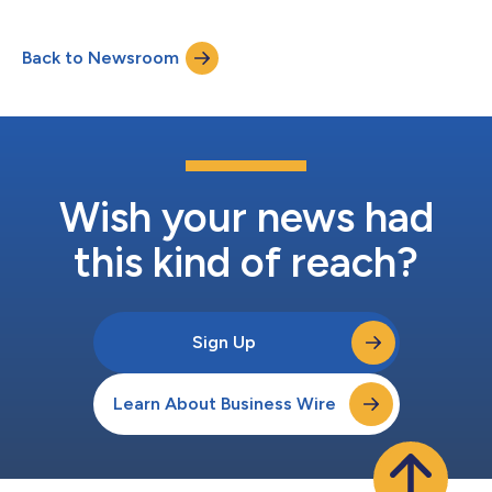
れたHouse of Codeは、エネルギー取引および金融サービス分野
向けのソフトウエア・ソリューションを開発し、コンサルティン
Back to Newsroom
グ・サービスを提供しており、顧客層はヘッジファンド、プライ
ベート・エクイティ・ファーム、公益事業者に及びます。同社
は、エネルギー取引やリスク管理に関する深い専門知識を有して
おり、システム導入、事業変革、データ自動化、AIを活用したワ
ークフローの近代化を通じて組織を支援しています。同社独自の
プラットフォームである「Enterprise Platform for Integrated
Compliance（EPIC）」は、データ管理を効率化し、報告プロセ
スを自動化し、企業システム全体にわたる業務の可視性を高め、
Wish your news had
インテリジェントなエージェ...
this kind of reach?
Sign Up
Learn About Business Wire