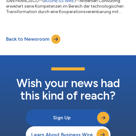
SAN FRANCISCO--(
BUSINESS WIRE
)--Andersen Consulting
erweitert seine Kompetenzen im Bereich der technologischen
Transformation durch eine Kooperationsvereinbarung mit
House of Code, einem globalen Unternehmen mit Hauptsitz in
den USA, das sich auf datengesteuerte Plattformen,
Automatisierung und agentenbasierte KI-Lösungen spezialisiert
hat. Das 2001 gegründete Unternehmen House of Code
Back to Newsroom
entwickelt Softwarelösungen und bietet
Beratungsdienstleistungen für die Bereiche Energiehandel und
Finanzdien...
Wish your news had
this kind of reach?
Sign Up
Learn About Business Wire