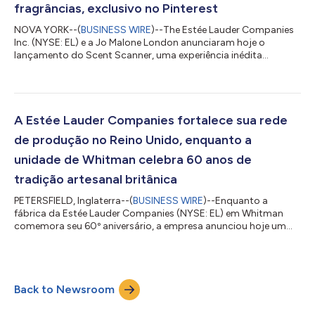
fragrâncias, exclusivo no Pinterest
NOVA YORK--(
BUSINESS WIRE
)--The Estée Lauder Companies
Inc. (NYSE: EL) e a Jo Malone London anunciaram hoje o
lançamento do Scent Scanner, uma experiência inédita
disponível exclusivamente no Pinterest e sendo implementado
nos EUA e na França. A experiência traduz as preferências
visuais que as pessoas expressaram nos seus quadros do
Pinterest em recomendações personalizadas de fragrâncias da
Jo Malone London. Aproveitando o sucesso do AI Scent
A Estée Lauder Companies fortalece sua rede
Advisor da Jo Malone London, introduzido em 2025,...
de produção no Reino Unido, enquanto a
unidade de Whitman celebra 60 anos de
tradição artesanal britânica
PETERSFIELD, Inglaterra--(
BUSINESS WIRE
)--Enquanto a
fábrica da Estée Lauder Companies (NYSE: EL) em Whitman
comemora seu 60º aniversário, a empresa anunciou hoje um
investimento estratégico que fortalecerá sua rede de produção
no Reino Unido, reforçando ainda mais seu compromisso de
longa data com o artesanato britânico, a inovação e o
crescimento no segmento de fragrâncias de prestígio.
Back to Newsroom
Fundada em 1966, a Whitman é uma parte estratégica da rede
global de produção da The Estée Lauder Companies...