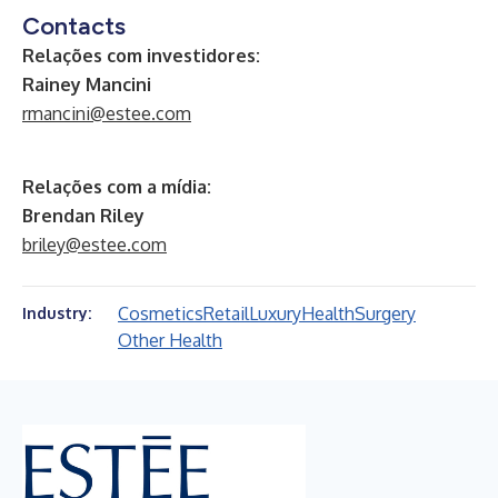
Contacts
Relações com investidores:
Rainey Mancini
rmancini@estee.com
Relações com a mídia:
Brendan Riley
briley@estee.com
Cosmetics
Retail
Luxury
Health
Surgery
Industry:
Other Health