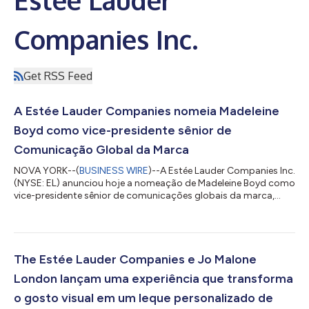
Companies Inc.
Get RSS Feed
A Estée Lauder Companies nomeia Madeleine
Boyd como vice-presidente sênior de
Comunicação Global da Marca
NOVA YORK--(
BUSINESS WIRE
)--A Estée Lauder Companies Inc.
(NYSE: EL) anunciou hoje a nomeação de Madeleine Boyd como
vice-presidente sênior de comunicações globais da marca,
com vigência a partir de 20 de julho de 2026. Como parte dos
esforços contínuos da empresa para fortalecer a conexão de
suas marcas com os consumidores, a Sra. Boyd estabelecerá e
liderará uma equipe global de Comunicação de Marcas recém-
integrada. Nessa função, ela garantirá que o portfólio
The Estée Lauder Companies e Jo Malone
diversificado da empresa esteja...
London lançam uma experiência que transforma
o gosto visual em um leque personalizado de