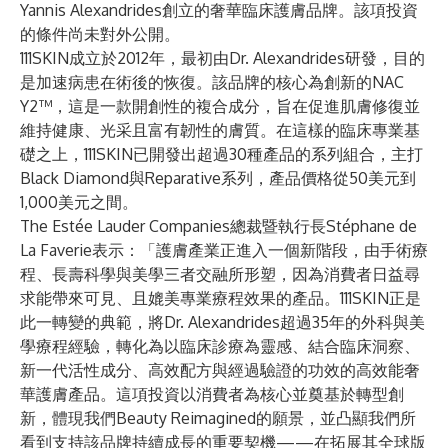
Yannis Alexandrides創立的奢華臨床護膚品牌。該項投資
的條件尚未對外公開。
111SKIN成立於2012年，最初由Dr. Alexandrides研發，目的
是加速病患在術後的恢復。該品牌的核心為創新的NAC
Y2™，這是一款開創性的複合成分，旨在促進肌膚修復並
維持健康、光采且富有韌性的膚質。在這樣的臨床專業基
礎之上，111SKIN已開發出超過30種產品的系列組合，主打
Black Diamond與Reparative系列，產品價格從50美元到
1,000美元之間。
The Estée Lauder Companies總裁暨執行長Stéphane de
La Faverie表示：「護膚產業正進入一個新階段，由手術療
程、長壽科學與美學三者交融所形塑，因為消費者日益尋
求能帶來可見、且媲美專業療程效果的產品。111SKIN正是
此一轉變的典範，將Dr. Alexandrides超過35年的外科與美
學療程經驗，轉化為以臨床診療為靈感、結合臨床洞察、
新一代活性成分、高效配方與經過驗證的功效的高效能奢
華護膚產品。這項投資以消費者為核心並奠基於轉型創
新，體現我們Beauty Reimagined的願景，並凸顯我們所
看到支持該品牌持續成長的重要契機——在拓展其全球版