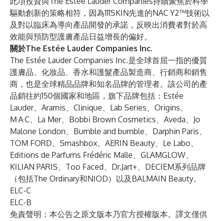
此項投資與The Estée Lauder Companies持續聚焦於科學
驅動創新的策略相符，因為111SKIN先進的NAC Y2™技術以
及對以臨床為導向產品開發的承諾，反映出消費者對於高
效能與預防型護膚產品日益增長的偏好。
關於The Estée Lauder Companies Inc.
The Estée Lauder Companies Inc.
是全球首屈一指的優質
護膚品、化妝品、香水和護髮產品製造商、行銷商和銷售
商，也是全球精品品牌和知名品牌的管理者。該公司的產
品銷往約150個國家和地區，旗下品牌包括：Estée
Lauder、Aramis、Clinique、Lab Series、Origins、
M·A·C、La Mer、Bobbi Brown Cosmetics、Aveda、Jo
Malone London、Bumble and bumble、Darphin Paris、
TOM FORD、Smashbox、AERIN Beauty、Le Labo、
Editions de Parfums Frédéric Malle、GLAMGLOW、
KILIAN PARIS、Too Faced、Dr.Jart+、DECIEM系列品牌
（包括The Ordinary和NIOD）以及BALMAIN Beauty。
ELC-C
ELC-B
免責聲明：本公告之原文版本乃官方授權版本。譯文僅供