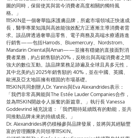
圖的同時，保留使其與當今消費者高度相關的獨特風
格。」
111SKIN是一個奢華臨床護膚品牌，所處市場領域正快速成
長，醫學專業知識與高效能強效配方正逐漸主導消費者需
求。該品牌透過奢華品零售、電子商務及高端水療通路進
行銷售——包括Harrods、Bluemercury、Nordstrom、
Mandarin Oriental與Aman——並擁有穩健的直接面對消
費者業務，約占銷售額的20%，反映出與高端消費者之間
強大的數位互動。該品牌業務足跡遍及全球且具多元性，
其中北美約占2025年銷售額的 40%，並在中國、英國、
歐洲及亞太地區擁有穩固的市場基礎。
111SKIN共同創辦人Dr. Yannis與Eva Alexandrides表示：
「我們非常高興能與The Estée Lauder Companies合作，
並為111SKIN開啟令人振奮的新篇章。」執行長 Vanessa
Goddevrind 補充說道：「我們期待延續既有的動能，並共
同推動品牌未來的持續成長。」
Dr. Alexandrides將仍積極參與品牌發展，並將與其經驗豐
富的管理團隊共同領導111SKIN。