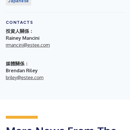
Japanese
CONTACTS
投資人關係：
Rainey Mancini
rmancini@estee.com
媒體關係：
Brendan Riley
briley@estee.com