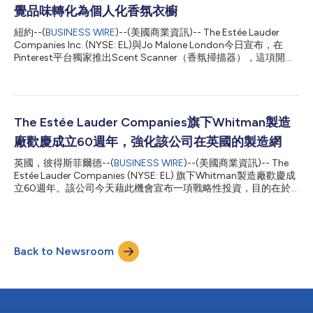
富經驗，能力橫跨品牌策略、傳播、消費者互動及文化洞察。在接
覺品味轉化為個人化香氛衣櫥
受這項任命之前，她擔任Together Group的全球美容與健康業務
紐約--(
BUSINESS WIRE
)--(美國商業資訊)-- The Estée Lauder
資深副總裁，統領該集團旗下15家一流代理商與顧問公司的美容與
Companies Inc. (NYSE: EL)與Jo Malone London今日宣布，在
健康業務，主導戰略制定、業務成長及市場定位。 在加入
Pinterest平台獨家推出Scent Scanner（香氛掃描器），這項開創
Together Group之前，Boyd女士有將近七年的時間任職於引領業
性的體驗將率先在美國和法國市場上線。該體驗能夠將使用者在
界的奢侈品傳播...
Pinterest畫板上表達的視覺偏好轉化為個人化的Jo Malone
London香氛推薦。 在2025年推出的Jo Malone London AI Scent
Advisor（AI香氛顧問）取得成功的基礎上，Scent Scanner為消費
者尋找個人化的香氛提供了一種全新方式，將尋香的起點從文字描
The Estée Lauder Companies旗下Whitman製造
述轉為視覺影像。如果說AI Scent Advisor是邀請消費者用語言描
廠歡慶成立60週年，強化該公司在英國的製造網
述他們正在尋找的香氣，那麼Scent Scanner則是透過解讀視覺靈
感——包括影像、色調、質感、旅行場景、儀式感和美學風格
英國，彼得斯菲爾德--(
BUSINESS WIRE
)--(美國商業資訊)-- The
——來推薦最適合每個人的香氛。 這款專為Pinterest客製化的體
Estée Lauder Companies (NYSE: EL) 旗下Whitman製造廠歡慶成
驗透過個人化的數位旅程，將Jo Malone London在香氛探索方面
立60週年。該公司今天藉此機會宣布一項戰略性投資，目的在於
的專業優勢生動呈現。在獲得使...
強化該公司的英國製造網，並進一步實現促進英國製造工藝、創新
精神以及高級香水業務成長的長期承諾。 Whitman製造廠成立於
1966年，是The Estée Lauder Companies全球製造網的戰略性設
施，負責生產Jo Malone London、Estée Lauder、Clinique和La
Back to Newsroom
Mer等品牌的護膚及香水產品。該廠目前每年生產逾9000萬件產
品，銷往英國、歐洲及全球其他特定市場。 「Whitman廠在過去
六十年來不斷呈現其精湛工藝、卓越品質與創新精神。自從我的祖
父母創立The Estée Lauder Companies以來，這些特質一直是本
公司的自我定位。」The Estée Lauder Companies董事長William