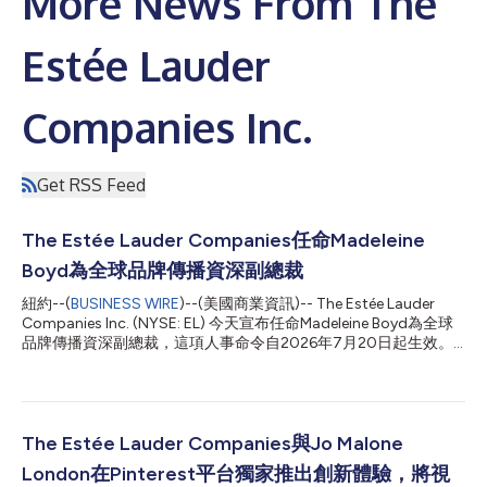
More News From The
Estée Lauder
Companies Inc.
Get RSS Feed
The Estée Lauder Companies任命Madeleine
Boyd為全球品牌傳播資深副總裁
紐約--(
BUSINESS WIRE
)--(美國商業資訊)-- The Estée Lauder
Companies Inc. (NYSE: EL) 今天宣布任命Madeleine Boyd為全球
品牌傳播資深副總裁，這項人事命令自2026年7月20日起生效。
該公司為了繼續深化旗下品牌與消費者之間的連結，採取了眾多行
動，這項人事命令即為其一。Boyd女士將籌組並帶領一支全新整
合的全球品牌傳播團隊。她將確保該公司多元化的品牌組合遵循統
一的企業傳播策略，同時推動加速傳播以消費者為首的大膽品牌敘
事，贏得媒體關注並建立文化相關性和品牌魅力。此外，她也將加
The Estée Lauder Companies與Jo Malone
強與創作者的互動，讓該公司的品牌站在塑造文化的前線，成為萬
London在Pinterest平台獨家推出創新體驗，將視
眾矚目的焦點。 Boyd女士積累美容、奢侈品及生活風格相關的豐