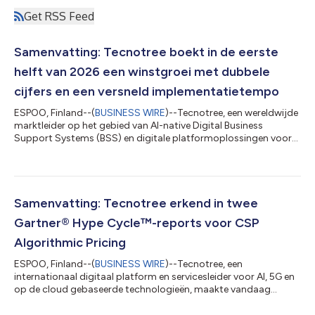
Get RSS Feed
Samenvatting: Tecnotree boekt in de eerste
helft van 2026 een winstgroei met dubbele
cijfers en een versneld implementatietempo
ESPOO, Finland--(
BUSINESS WIRE
)--Tecnotree, een wereldwijde
marktleider op het gebied van AI-native Digital Business
Support Systems (BSS) en digitale platformoplossingen voor
de telecommunicatiesector, heeft zijn financiële resultaten over
de eerste helft van 2026 bekendgemaakt. Het bedrijf realiseerde
groei over de gehele linie van alle belangrijke financiële
indicatoren, breidde de operationele marge uit met 800
basispunten en zette een recordorderboek in een hoog tempo
Samenvatting: Tecnotree erkend in twee
om in operationele im...
Gartner® Hype Cycle™-reports voor CSP
Algorithmic Pricing
ESPOO, Finland--(
BUSINESS WIRE
)--Tecnotree, een
internationaal digitaal platform en servicesleider voor AI, 5G en
op de cloud gebaseerde technologieën, maakte vandaag
bekend dat het bedrijf onderscheiden werd in de CSP
Algorithmic Pricing-usecase in de Gartner Hype Cycle for