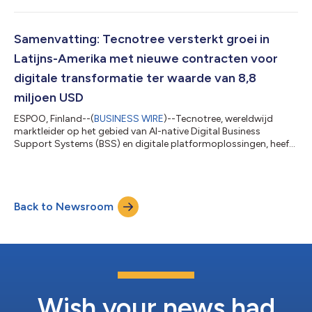
Emerging Technologies in de Communications Industry, 2026-
report en in de CSP Algorithmic Pricing, CSP Digital
Marketplaces & AI for CSP Customer Interactions-usecase in de
Samenvatting: Tecnotree versterkt groei in
Hype Cycle for Telco Cloud Services, 2026. Aan...
Latijns-Amerika met nieuwe contracten voor
digitale transformatie ter waarde van 8,8
miljoen USD
ESPOO, Finland--(
BUSINESS WIRE
)--Tecnotree, wereldwijd
marktleider op het gebied van AI-native Digital Business
Support Systems (BSS) en digitale platformoplossingen, heeft
vandaag aangekondigd dat het nieuwe contracten voor
digitale transformatie in Latijns-Amerika heeft binnengehaald
met een gezamenlijke waarde van 8,8 miljoen USD. Hiermee
versterkt het bedrijf zijn commerciële momentum en breidt het
Back to Newsroom
zijn aanwezigheid uit in een van zijn belangrijkste strategische
groeimarkten. In het kader v...
Wish your news had