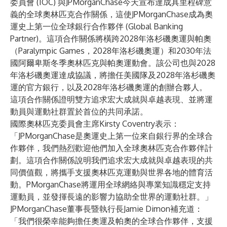
委員會 (IOC) 與JPMorganChase今天宣布達成具里程碑意
義的全球奧林匹克合作關係，這使JPMorganChase成為奧
運史上第一位全球銀行合作夥伴 (Global Banking
Partner)。這項合作關係將橫跨2028年洛杉磯奧運與帕奧
（Paralympic Games，2028年洛杉磯奧運）和2030年法
國阿爾卑斯冬季奧林匹克與帕奧運動會。該公司也與2028
年洛杉磯奧運達成協議，將擔任美國隊及2028年洛杉磯奧
運的官方銀行，以及2028年洛杉磯奧運的創辦合夥人。
這項合作關係證明雙方追求宏大成就與卓越表現、並將運
動員與運動社群置於首位的共同承諾。
國際奧林匹克委員會主席Kirsty Coventry表示：
「JPMorganChase是奧運史上第一位來自銀行界的全球合
作夥伴，我們熱烈歡迎他們加入全球奧林匹克合作夥伴計
劃。這項合作關係說明我們追求宏大成就與卓越表現的共
同價值觀，將攜手支援奧林匹克運動與世界各地的體育活
動。PMorganChase將運用全球網絡與專業知識穩定支持
運動員，並發揮長遠的影響力協助全世界的運動社群。」
JPMorganChase董事長暨執行長Jamie Dimon補充道：
「我們很榮幸能夠擔任奧運及帕奧的全球合作夥伴，支援