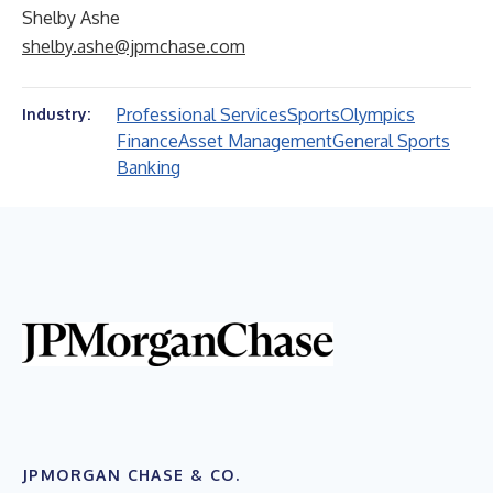
Shelby Ashe
shelby.ashe@jpmchase.com
Professional Services
Sports
Olympics
Industry:
Finance
Asset Management
General Sports
Banking
JPMORGAN CHASE & CO.