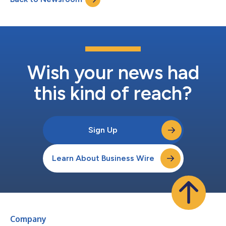
項零廢棄物活動，這表示在該活動產生的廢棄物中，最終被填埋的
廢棄物不超過10%。該活動的參與者可選擇參加5公里或10公里比
賽。活動還設置了其他賽事中不常見的一些組別，如50歲以上年
齡組和非二元性別組，從而引領了包容性實踐。 印度和菲律賓摩
根大通企業中心執行長Deepak Mangla表示：「摩根大通競跑活動
是公司印度分部的旗艦員工活動。它不僅是慶祝員工情誼的年度盛
會，也是員工採取行動提升個人健康的時刻，同時也提供了機會，
Wish your news had
確保公司能夠實施支持兒童教育和福利的慈善措施。」 今年活動...
this kind of reach?
Sign Up
Learn About Business Wire
Company