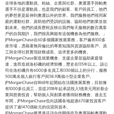
全球各地的運動員、粉絲、企業與社群。奧運選手與帕奧
選手不但是運動員，也是我們的顧客、客戶與員工，他們
的夢想更是延伸到奧運以外的世界。我們服務他們視同家
庭的運動社群、資助他們受訓的設施、協助他們創業並規
劃未來。他們的成長歷程反映出我們每天服務的數百萬客
戶的自我期許，我們很高興能有這個機會為他們服務。」
JPMorganChase在60多個國家推展業務，客戶遍布100多
座市場，憑藉著無與倫比的專業知識與資源協助客戶、員
工與全球社群實現財務成長、追求更多的機會。
JPMorganChase製造就業機會、支援企業並協助家庭發
達，進而造就洛杉磯的經濟契機，歷史在135年以上。該公
司在洛杉磯共有6000多名員工和330個以上的分行，服務
500萬名個人銀行客戶與58.9萬個小型企業客戶。
JPMorganChase自1868年起開始在法國推展業務，目前擁
有1000多位員工，並從2018年起承諾投入1億美元用於新企
業與慈善投資，幫助個人與創業者獲得財務機會。過去五
年間，JPMorganChase也向該國各地超過670家投資客戶
提供了逾1470億歐元的信貸與資本。
JPMorganChase將透過這項合作關係提升奧運與帕奧運動