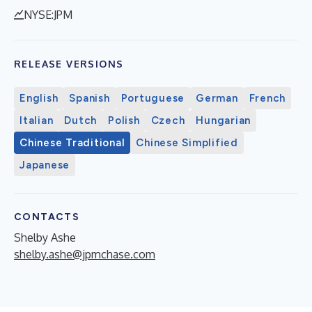
NYSE:JPM
RELEASE VERSIONS
English
Spanish
Portuguese
German
French
Italian
Dutch
Polish
Czech
Hungarian
Chinese Traditional
Chinese Simplified
Japanese
CONTACTS
Shelby Ashe
shelby.ashe@jpmchase.com