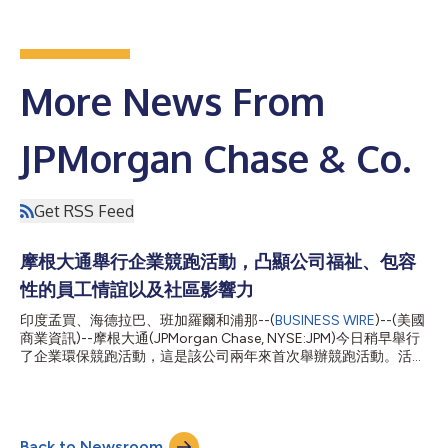
More News From
JPMorgan Chase & Co.
Get RSS Feed
摩根大通舉行企業競跑活動，凸顯公司福祉、包容
性的員工情誼以及社區影響力
印度孟買、海德拉巴、班加羅爾和浦那--(
BUSINESS WIRE
)--(美國
商業資訊)--摩根大通(JPMorgan Chase, NYSE:JPM)今日稍早舉行
了企業環保競跑活動，這是該公司兩年來首次舉辦競跑活動。活動
旨在增進員工之間的感情，協助建立包容文化，提升歸屬感，並匯
聚員工的力量來回饋當地社區。在孟買、班加羅爾、海德拉巴和浦
那，2.3萬名員工參與了這項零廢棄物活動。 今年是摩根大通競跑
活動10週年，該活動是迄今為止印度規模最大的企業員工競跑活動
Back to Newsroom
之一。除了為兒童福利和教育事業籌集資金之外，競跑活動還是一