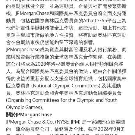
的長期財務健全度，並為運動員、企業與社群開發繁榮新
機。JPMorganChase和國際奧林匹克委員會將全面支持運
動員，包括在國際奧林匹克委員會的Athlete365平台上為
他們計畫性舉辦財務健全工作坊。這些活動、加上其他在
奧運主辦城市所做的地方性投資，將有助於奧林匹克運動
會在會期結束後仍然能夠留下深遠的影響。
JPMorganChase成為資產與財富管理及私人銀行業務、商
業與投資銀行業務類的全球奧林匹克合作夥伴。在美國，
該公司將成為
2028年洛杉磯奧會的個人銀行類創辦合夥
人
。為配合國際奧林匹克委員會的做法，經由合作關係獲
得的收益將重新分配以支援全球體育組織，包括國家奧林
匹克委員會 (National Olympic Committees) 及其運動
員、奧林匹克運動會和青年奧林匹克運動會組織委員會
(Organising Committees for the Olympic and Youth
Olympic Games)。
關於JPMorganChase
JPMorgan Chase & Co. (NYSE: JPM) 是一家總部位於美國
的一流金融服務公司，業務遍及全球。截至2026年3月31