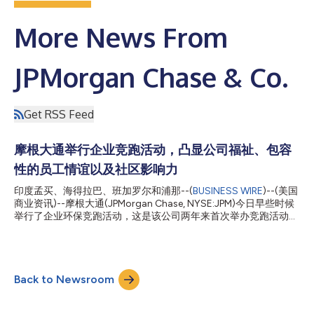
More News From
JPMorgan Chase & Co.
Get RSS Feed
摩根大通举行企业竞跑活动，凸显公司福祉、包容
性的员工情谊以及社区影响力
印度孟买、海得拉巴、班加罗尔和浦那--(
BUSINESS WIRE
)--(美国
商业资讯)--摩根大通(JPMorgan Chase, NYSE:JPM)今日早些时候
举行了企业环保竞跑活动，这是该公司两年来首次举办竞跑活动。
活动旨在增进员工之间的感情，助力打造包容文化，提升归属感，
并通过汇聚员工的力量来回馈当地社区。在孟买、班加罗尔、海得
拉巴和浦那，2.3万名员工参与了这项零废弃物活动。 今年是摩根
大通竞跑活动10周年，该活动是迄今为止印度规模领先的企业员工
Back to Newsroom
竞跑活动之一。除了为儿童福利和教育事业筹集资金之外，竞跑活
动还是一项零废弃物活动，这意味着在该活动产生的废弃物中，最
终被填埋的废弃物不超过10%。该活动的参与者可选择参加5公里