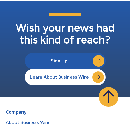
或10公里比赛。活动还设置了其他赛事中不常见的一些组别，如
50岁以上年龄组和非二元性别组，从而引领了包容性实践。 印度
和菲律宾摩根大通企业中心首席执行官Deepak Mangla表示：“摩
根大通竞跑赛是公司印度分部员工活动中的旗舰。它不仅是庆祝员
工情谊的年度盛会，也是员工采取行动提升个人健康的时刻，同时
Wish your news had
也提供了机会，确保公司能够实施支持儿童教育和福利的慈善举
措...
this kind of reach?
Sign Up
Learn About Business Wire
Company
About Business Wire