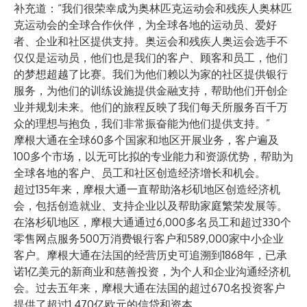
补充道：“我们很荣幸成为奥林匹克运动会和残疾人奥林匹
克运动会的全球合作伙伴，为全球各地的运动员、爱好
者、企业和社区提供支持。奥运会和残疾人奥运会选手不
仅仅是运动员，他们也是我们的客户、顾客和员工，他们
的梦想超越了比赛。我们为他们赖以为家的社区提供银行
服务，为他们的训练设施提供金融支持，帮助他们开创企
业并规划未来。他们的旅程反映了我们每天所服务百千万
众的理想与抱负，我们非常振奋能为他们提供支持。”
摩根大通在全球60多个国家和地区开展业务，客户遍及
100多个市场，以无可比拟的专业能力和资源优势，帮助为
全球各地的客户、员工和社区创造经济增长和机会。
超过135年来，摩根大通一直帮助洛杉矶地区创造经济机
会，包括创造就业、支持企业以及帮助家庭繁荣发展等。
在洛杉矶地区，摩根大通通过6,000多名员工和超过330个
零售网点服务500万消费银行客户和589,000家中小企业
客户。摩根大通在法国的经营历史可追溯到1868年，已承
诺1亿美元的新商业和慈善投资，为个人和企业沟通经济机
会。过去五年来，摩根大通在法国的超过670名投资客户
提供了超过1,470亿欧元的信贷和资本。