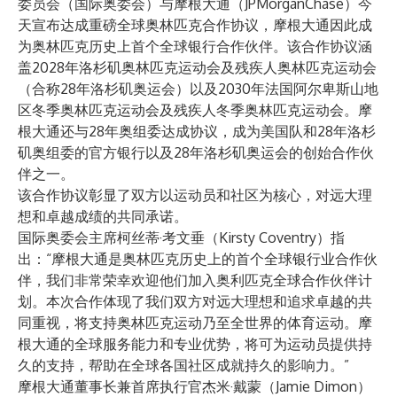
委员会（国际奥委会）与摩根大通（JPMorganChase）今
天宣布达成重磅全球奥林匹克合作协议，摩根大通因此成
为奥林匹克历史上首个全球银行合作伙伴。该合作协议涵
盖2028年洛杉矶奥林匹克运动会及残疾人奥林匹克运动会
（合称28年洛杉矶奥运会）以及2030年法国阿尔卑斯山地
区冬季奥林匹克运动会及残疾人冬季奥林匹克运动会。摩
根大通还与28年奥组委达成协议，成为美国队和28年洛杉
矶奥组委的官方银行以及28年洛杉矶奥运会的创始合作伙
伴之一。
该合作协议彰显了双方以运动员和社区为核心，对远大理
想和卓越成绩的共同承诺。
国际奥委会主席柯丝蒂·考文垂（Kirsty Coventry）指
出：“摩根大通是奥林匹克历史上的首个全球银行业合作伙
伴，我们非常荣幸欢迎他们加入奥利匹克全球合作伙伴计
划。本次合作体现了我们双方对远大理想和追求卓越的共
同重视，将支持奥林匹克运动乃至全世界的体育运动。摩
根大通的全球服务能力和专业优势，将可为运动员提供持
久的支持，帮助在全球各国社区成就持久的影响力。”
摩根大通董事长兼首席执行官杰米·戴蒙（Jamie Dimon）