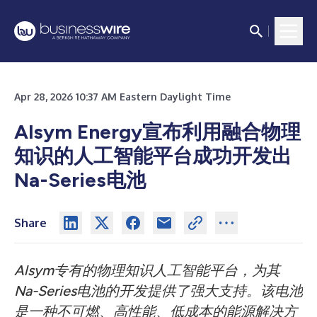
Apr 28, 2026 10:37 AM Eastern Daylight Time
Alsym Energy宣布利用融合物理
知识的人工智能平台成功开发出
Na-Series电池
Share
Alsym专有的物理知识人工智能平台，为其
Na-Series电池的开发提供了强大支持。该电池
是一种不可燃、高性能、低成本的能源解决方