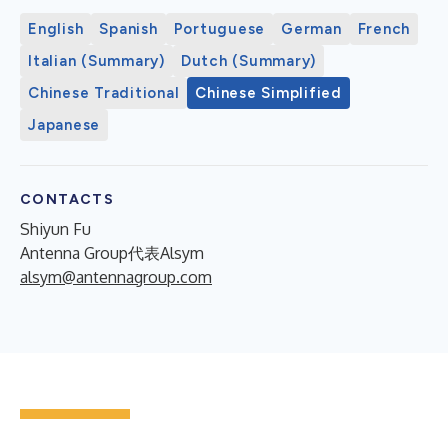
English
Spanish
Portuguese
German
French
Italian (Summary)
Dutch (Summary)
Chinese Traditional
Chinese Simplified
Japanese
CONTACTS
Shiyun Fu
Antenna Group代表Alsym
alsym@antennagroup.com