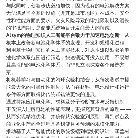
与此同时，创新步伐必须加快，因为现有的电池解决方案
无法满足当今基础设施（尤其是城市地区）在成本、安全
性和性能方面的要求。火灾风险导致的审批限制以及漫长
的审批周期，是储能系统项目开发商最大的顾虑。
Alsym的物理知识人工智能平台致力于加速电池创新
，从
根本上改善新电池化学体系的发现、开发和规模化过程：
利用基于物理知识的人工智能技术，对原本难以驾驭的电
池化学体系范围进行筛选，快速锁定可投入使用、不易燃
且高性能的电池化学体系，而非孤立地探索各个候选方
案。
将机器学习与自动化的闭环实验相结合，从每次测试中提
取最大化的可操作性洞见，从而在材料、电池设计和运行
条件等方面取得比传统试错法更快的进展。
通过持续应用电化学、材料及分子诊断技术与反馈机制，
不仅深入理解电池的性能表现，更探究其背后的原理——
从而实现精准优化，并确保从实验室到原型、再到试点及
商业化生产的全过程具备稳健且可预测的规模化能力。
推动基于人工智能优化的系统级端到端协同设计，涵盖材