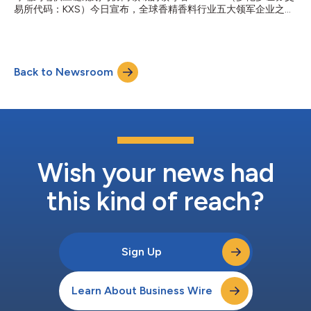
易所代码：KXS）今日宣布，全球香精香料行业五大领军企业之一
的全球供应链提供动力，并为管理供应链的人员提供支持。我们强
MANE已选择部署Kinaxis解决方案，以升级其规划能力，助力企业
大的AI供应链协调平台 Maestro 结合专有技术和方法，为整个供应
在加速全球业务发展的同时，推进更广泛的企业整体转型计划。
链提供全面的透明度和灵活性，涵盖从多年战略规划到最后一英里
MANE总部位于法国南部，拥有覆盖多个地区的广泛全球布局，并
交付的方方面面。我们深受全球知名品牌的信赖...
服务于国际市场客户。公司以创新能力、技术专长以及对可持续发
Back to Newsroom
展的坚定承诺而著称。为支持持续增长，并应对全球运营复杂性不
断提升的挑战，MANE正投资打造更加互联、端到端的规划能力。
经过对市场主要竞争方案的全面评估后，MANE最终选择了Kinaxis
Maestro™平台。该平台凭借经实践验证的能力，能够以更高的速
度、更高的透明度和更强的决策信心，支持复杂的跨区域规划运
营。不同于依赖静态数据和线性流程的传统系统，Maestro可帮助
团队即时洞察变化带来的影响，实时开展情景模拟，并更快速地作
出信息更充分、决策更精准的判断。 MANE ERP项目总监Scott
Wish your news had
Quinn表示：“Kinaxis提供了我们在加...
this kind of reach?
Sign Up
Learn About Business Wire