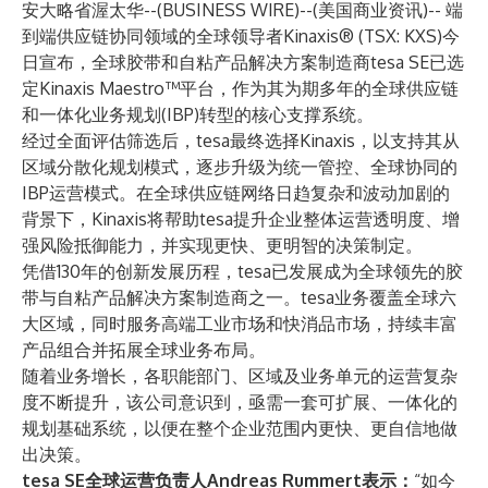
安大略省渥太华--(
BUSINESS WIRE
)--
(美国商业资讯)-- 端
到端供应链协同领域的全球领导者
Kinaxis® (TSX: KXS)
今
日宣布，全球胶带和自粘产品解决方案制造商tesa SE已选
定Kinaxis Maestro™平台，作为其为期多年的全球供应链
和一体化业务规划(IBP)转型的核心支撑系统。
经过全面评估筛选后，tesa最终选择Kinaxis，以支持其从
区域分散化规划模式，逐步升级为统一管控、全球协同的
IBP运营模式。在全球供应链网络日趋复杂和波动加剧的
背景下，Kinaxis将帮助tesa提升企业整体运营透明度、增
强风险抵御能力，并实现更快、更明智的决策制定。
凭借130年的创新发展历程，tesa已发展成为全球领先的胶
带与自粘产品解决方案制造商之一。tesa业务覆盖全球六
大区域，同时服务高端工业市场和快消品市场，持续丰富
产品组合并拓展全球业务布局。
随着业务增长，各职能部门、区域及业务单元的运营复杂
度不断提升，该公司意识到，亟需一套可扩展、一体化的
规划基础系统，以便在整个企业范围内更快、更自信地做
出决策。
tesa SE全球运营负责人Andreas Rummert表示：
“如今