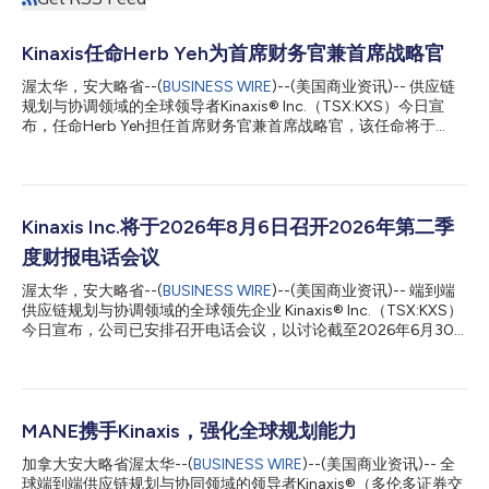
Kinaxis任命Herb Yeh为首席财务官兼首席战略官
渥太华，安大略省--(
BUSINESS WIRE
)--(美国商业资讯)-- 供应链
规划与协调领域的全球领导者Kinaxis® Inc.（TSX:KXS）今日宣
布，任命Herb Yeh担任首席财务官兼首席战略官，该任命将于
2026年7月27日生效。 Yeh将在此职位上全面负责Kinaxis的全球
财务组织及企业战略运营工作，领导全部财务、会计、投资者关
系、企业战略和企业发展部门。他将与高管团队和董事会紧密合
作，推动规范化的执行、长期增长以及股东价值的创造。 Kinaxis
首席执行官Razat Gaurav表示，”Herb的职业生涯始终致力于在企
Kinaxis Inc.将于2026年8月6日召开2026年第二季
业软件公司最关键的转折点上，与董事会及管理团队紧密合作。我
度财报电话会议
们非常荣幸能邀请他加入Kinaxis。十多年来，他一直密切关注
Kinaxis以及更广泛的供应链技术领域。这种深厚的行业洞察，结合
渥太华，安大略省--(
BUSINESS WIRE
)--(美国商业资讯)-- 端到端
他在企业资本配置、战略财务、并购（M&A）以及全球业务增长等
供应链规划与协调领域的全球领先企业 Kinaxis® Inc.（TSX:KXS）
方面的专业咨询经验，这正是我们在构建和扩展Kinaxis，从而迈向
今日宣布，公司已安排召开电话会议，以讨论截至2026年6月30
下一阶段创新与增长所需要的。Herb在协助企业应对复杂战略和
日的第二季度财务业绩。本次电话会议将于2026年8月6日星期四
财务决策方面的丰富经验，将在为客户及股东创造长期价值的过程
东部时间上午8:30举行，由首席执行官Razat Gaurav和财务规划
中发挥关键作用。...
与分析副总裁Peter Yaraskavitch主持，随后将进行问答环节。公
司将于2026年8月5日星期三股市收盘后公布第二季度财务业绩。
电话会议详细信息 日期： 2026年8月6日，星期四 时间： 东部时
MANE携手Kinaxis，强化全球规划能力
间上午8:30 网络直播：
加拿大安大略省渥太华--(
BUSINESS WIRE
)--(美国商业资讯)-- 全
https://events.q4inc.com/attendee/854228135 （有效期为三个
球端到端供应链规划与协同领域的领导者Kinaxis®（多伦多证券交
月） 关于Kinaxis Kinaxis是现代供应链协调领域的领导者，为复杂