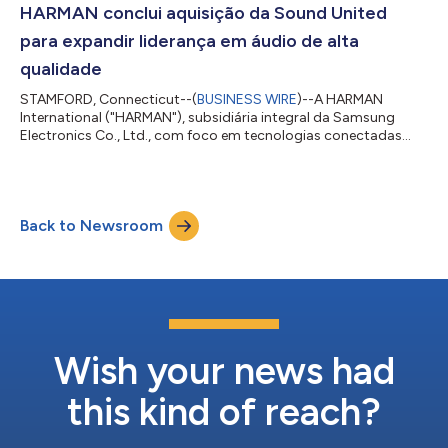
software ADAS. A transação está avaliada em € 1,5 bilhão. Um
HARMAN conclui aquisição da Sound United
passo estratégico em dire...
para expandir liderança em áudio de alta
qualidade
STAMFORD, Connecticut--(
BUSINESS WIRE
)--A HARMAN
International ("HARMAN"), subsidiária integral da Samsung
Electronics Co., Ltd., com foco em tecnologias conectadas
para os mercados automotivo, de consumo e corporativo,
anunciou hoje a conclusão da aquisição da Sound United,
antiga unidade de áudio para clientes da Masimo Corporation
(NASDAQ: MASI). O portfólio de marcas icônicas de áudio da
Back to Newsroom
Sound United inclui Bowers & Wilkins, Denon, Marantz, Definitive
Technology, Polk Audio, HEOS, Class...
Wish your news had
this kind of reach?