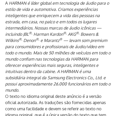
A
HARMAN
é líder global em tecnologia de áudio para o
estilo de vida e automotiva. Criamos experiências
inteligentes que enriquecem a vida das pessoas na
estrada, em casa, no palco e em todos os lugares
intermediários. Nossas marcas de áudio icônicas —
®,
®,
®,
incluindo JBL
Harman Kardon
AKG
Bowers &
®,
®,
®
Wilkins
Denon
e Marantz
— levam som premium
para consumidores e profissionais de áudio/vídeo em
todo o mundo. Mais de 50 milhões de veículos em todo o
mundo confiam nas tecnologias da HARMAN para
oferecer experiências mais seguras, inteligentes e
intuitivas dentro da cabine. A HARMAN é uma
subsidiária integral da Samsung Electronics Co., Ltd. e
possui aproximadamente 26.000 funcionários em todo o
mundo.
O texto no idioma original deste anúncio é a versão
oficial autorizada. As traduções são fornecidas apenas
como uma facilidade e devem se referir ao texto no
idioma original, que é a única versão do texto que tem