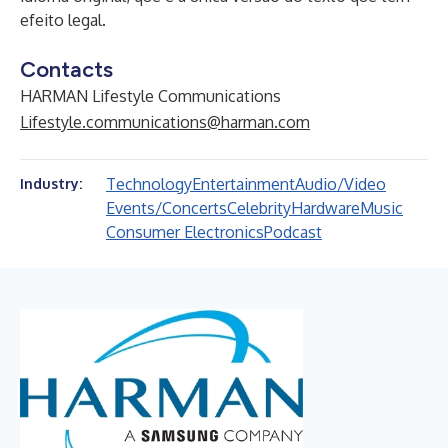
efeito legal.
Contacts
HARMAN Lifestyle Communications
Lifestyle.communications@harman.com
Technology
Entertainment
Audio/Video
Industry:
Events/Concerts
Celebrity
Hardware
Music
Consumer Electronics
Podcast