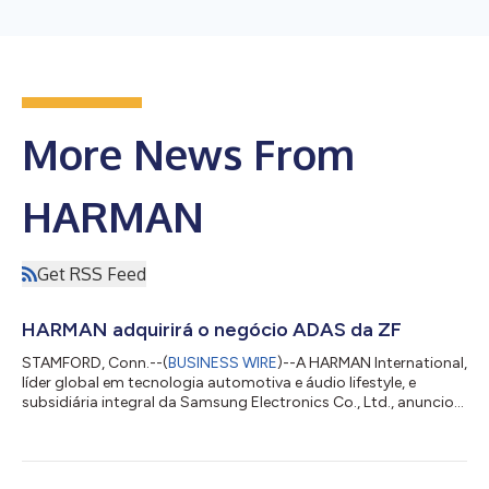
More News From
HARMAN
Get RSS Feed
HARMAN adquirirá o negócio ADAS da ZF
STAMFORD, Conn.--(
BUSINESS WIRE
)--A HARMAN International,
líder global em tecnologia automotiva e áudio lifestyle, e
subsidiária integral da Samsung Electronics Co., Ltd., anunciou
hoje que firmou um acordo definitivo para adquirir o negócio
de Sistemas Avançados de Assistência ao Motorista (ADAS) do
ZF Group, que compreende soluções líderes em computação
automotiva, câmeras inteligentes, radares e funções de