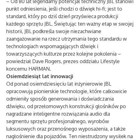
– Od 80 lat legendarny potencjał techniczny JBL stanowi
punkt odniesienia, jeśli chodzi o dźwięk hi-fi; jest to
standard, który po dziś dzień przyświeca produkcji
każdego sprzętu JBL. Świętując ten ważny etap w swojej
historii, JBL podkreśla swoje niezachwiane
zaangażowanie na rzecz utrzymania tego standardu w
technologiach wspomagających dźwięk i
towarzyszących kulturze przez kolejne pokolenia –
powiedział Dave Rogers, prezes oddziału Lifestyle
koncernu HARMAN.
Osiemdziesiąt lat innowacji
Od ponad osiemdziesięciu lat inżynierowie JBL
opracowują pionierskie technologie, które całkowicie
odmieniły sposób generowania i doświadczania
dźwięku, od przełomowych konstrukcji głośników po
nagradzane inteligentne rozwiązania audio dla
segmentu sprzętu profesjonalnego, wyrobów
luksusowych oraz przenośnego wyposażenia, a także
nagłośnienie dla pojazdów. Ten niestrudzony wysiłek na