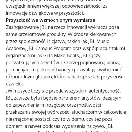
uwzględnieniem większej odpowiedzialności za
innowacje dźwiękowe w przyszłości.
Przyszłość we wzmocnionym wymiarze
Zaangażowanie JBL na rzecz innowacji wykracza poza
same przełomowe produkty. W drodze kierowanych
przez społeczność inicjatyw, takich jak JBL Music
Academy, JBL Campus Program oraz współpraca z takimi
organizacjami jak Girls Make Beats, JBL łączy
początkujących artystów z szerzej pojmowaną branżą,
pomagając im pokonać bariery i pozwalając wybrzmieć
różnorodnym głosom, które nadadzą kształt przyszłości
dźwięku.
„W muzyce liczy się przede wszystkim autentyczność.
JBL zawsze była i będzie partnerem artystów, dążącym
do zapewnienia im rozgłosu oraz możliwości
przekazania swojej twórczości słuchaczom w całkowicie
niezmąconej postaci, czy to w domu, czy też poza
domem, a nawet podczas wydarzenia na żywo. JBL