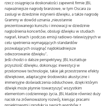
rzecz osiągnięcia doskonałości zapewnił firmie JBL
najważniejsze nagrody branżowe, w tym Oscara za
zasługi w dziedzinie inżynierii dźwięku, a także nagrodę
Grammy w dowód uznania „nieustannie
prezentowanego kunsztu i innowacji w dziedzinie
nagłośnienia koncertów, obsługi dźwięku w studiach
nagrań, kinach i podczas emisji radiowo-telewizyjnych w
celu spełnienia wymagających standardów
pozwalających osiągnąć najdokładniejsze
odwzorowanie dźwięku”.
Jeśli chodzi o dalsze perspektywy, JBL kształtuje
przyszłość dźwięku, dokonując inwestycji w
przełomowe technologie, takie jak przestrzenne efekty
dźwiękowe, adaptacyjne środowisko akustyczne i
immersyjne doświadczenia odsłuchowe, dzięki którym
dźwięk może płynnie towarzyszyć wszystkim
elementom codziennego życia. JBL kładzie również duży
nacisk na zrównoważony rozwój, kierując pracami
projektowymi i produkcją swoich wyrobów z