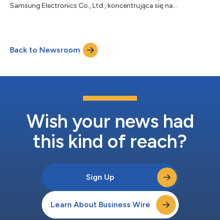
Samsung Electronics Co., Ltd., koncentrująca się na
wytwarzaniu rozwiązań technologicznych opartych na
łączności, przeznaczonych dla branży motoryzacyjnej, rynku
konsumenckiego oraz przedsiębiorstw, poinformowała dzisiaj
o finalizacji procesu nabycia Sound United, producenta
Back to Newsroom
konsumenckich wyrobów audio należącego dotąd do Masimo
Corporation (NASDAQ: MASI). Do portfolio kultowych marek
a...
Wish your news had
this kind of reach?
Sign Up
Learn About Business Wire