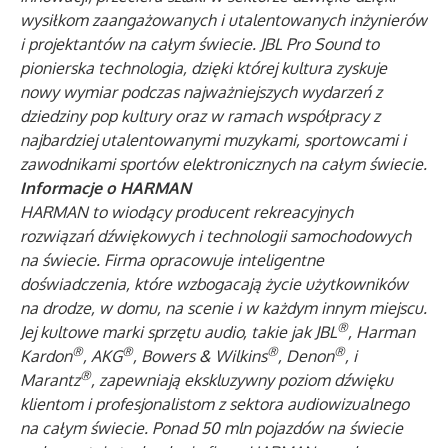
wysiłkom zaangażowanych i utalentowanych inżynierów
i projektantów na całym świecie. JBL Pro Sound to
pionierska technologia, dzięki której kultura zyskuje
nowy wymiar podczas najważniejszych wydarzeń z
dziedziny pop kultury oraz w ramach współpracy z
najbardziej utalentowanymi muzykami, sportowcami i
zawodnikami sportów elektronicznych na całym świecie.
Informacje o HARMAN
HARMAN
to wiodący producent rekreacyjnych
rozwiązań dźwiękowych i technologii samochodowych
na świecie. Firma opracowuje inteligentne
doświadczenia, które wzbogacają życie użytkowników
na drodze, w domu, na scenie i w każdym innym miejscu.
®
Jej kultowe marki sprzętu audio, takie jak JBL
, Harman
®
®
®
®
Kardon
, AKG
, Bowers & Wilkins
, Denon
, i
®
Marantz
, zapewniają ekskluzywny poziom dźwięku
klientom i profesjonalistom z sektora audiowizualnego
na całym świecie. Ponad 50 mln pojazdów na świecie