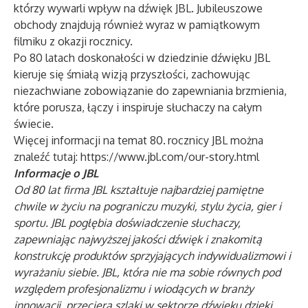
którzy wywarli wpływ na dźwięk JBL. Jubileuszowe
obchody znajdują również wyraz w pamiątkowym
filmiku z okazji rocznicy
.
Po 80 latach doskonałości w dziedzinie dźwięku JBL
kieruje się śmiałą wizją przyszłości, zachowując
niezachwiane zobowiązanie do zapewniania brzmienia,
które porusza, łączy i inspiruje słuchaczy na całym
świecie.
Więcej informacji na temat 80.
rocznicy JBL można
znaleźć tutaj:
https://www.jbl.com/our-story.html
Informacje o JBL
Od 80 lat firma JBL kształtuje najbardziej pamiętne
chwile w życiu na pograniczu muzyki, stylu życia, gier i
sportu. JBL pogłębia doświadczenie słuchaczy,
zapewniając najwyższej jakości dźwięk i znakomitą
konstrukcję produktów sprzyjających indywidualizmowi i
wyrażaniu siebie. JBL, która nie ma sobie równych pod
względem profesjonalizmu i wiodących w branży
innowacji, przeciera szlaki w sektorze dźwięku dzięki