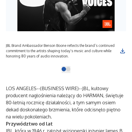
JBL Brand Ambassador Benson Boone reflects the brand’s continued
commitment to the artists shaping today’s music and culture while
honoring 80 years of audio innovation.
LOS ANGELES--(
BUSINESS WIRE
)--
JBL, kultowy
producent nagłośnienia należący do HARMAN, świętuje
80-letnią rocznicę działalności, a tym samym osiem
dekad doskonałego brzmienia, które odcisnęło piętno
na wielu pokoleniach.
Przywództwo od lat
JBL, którą w 1946 r. założył wizjonerski inżynier James B.