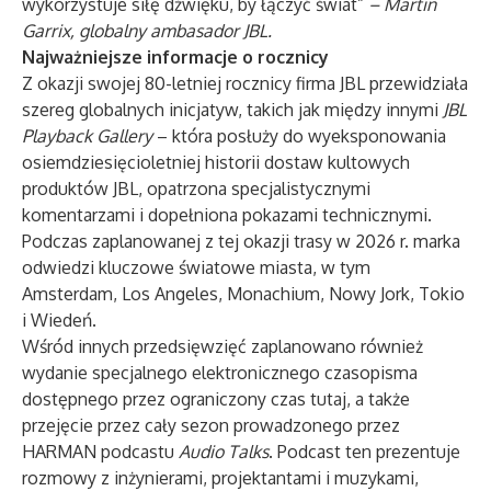
wykorzystuje siłę dźwięku, by łączyć świat”
– Martin
Garrix, globalny ambasador JBL.
Najważniejsze informacje o rocznicy
Z okazji swojej 80-letniej rocznicy firma JBL przewidziała
szereg globalnych inicjatyw, takich jak między innymi
JBL
Playback Gallery
– która posłuży do wyeksponowania
osiemdziesięcioletniej historii dostaw kultowych
produktów JBL, opatrzona specjalistycznymi
komentarzami i dopełniona pokazami technicznymi.
Podczas zaplanowanej z tej okazji trasy w 2026 r. marka
odwiedzi kluczowe światowe miasta, w tym
Amsterdam, Los Angeles, Monachium, Nowy Jork, Tokio
i Wiedeń.
Wśród innych przedsięwzięć zaplanowano również
wydanie specjalnego elektronicznego czasopisma
dostępnego przez ograniczony czas
tutaj
, a także
przejęcie przez cały sezon prowadzonego przez
HARMAN podcastu
Audio Talks
. Podcast ten prezentuje
rozmowy z inżynierami, projektantami i muzykami,