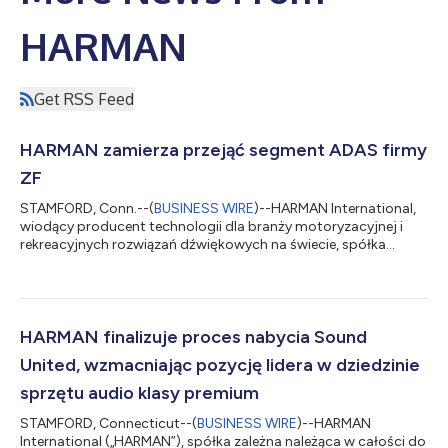
HARMAN
Get RSS Feed
HARMAN zamierza przejąć segment ADAS firmy
ZF
STAMFORD, Conn.--(
BUSINESS WIRE
)--HARMAN International,
wiodący producent technologii dla branży motoryzacyjnej i
rekreacyjnych rozwiązań dźwiękowych na świecie, spółka
zależna należąca w całości do Samsung Electronics Co., Ltd.,
poinformował dzisiaj o zawarciu ostatecznej umowy w sprawie
przejęcia segmentu zaawansowanych systemów
wspomagania kierowcy (Advanced Driver Assistance Systems,
ADAS) ZF Group, obejmującego wiodące rozwiązania
HARMAN finalizuje proces nabycia Sound
komputerowe dla pojazdów, inteligentne kamery, radary i fun...
United, wzmacniając pozycję lidera w dziedzinie
sprzętu audio klasy premium
STAMFORD, Connecticut--(
BUSINESS WIRE
)--HARMAN
International („HARMAN”), spółka zależna należąca w całości do