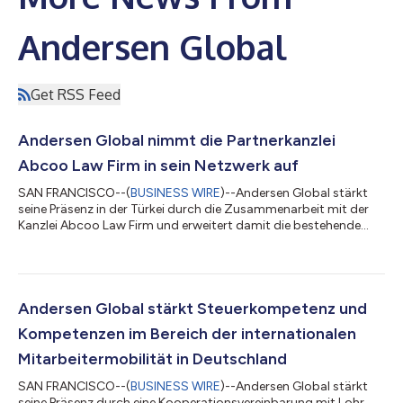
Andersen Global
Get RSS Feed
Andersen Global nimmt die Partnerkanzlei
Abcoo Law Firm in sein Netzwerk auf
SAN FRANCISCO--(
BUSINESS WIRE
)--Andersen Global stärkt
seine Präsenz in der Türkei durch die Zusammenarbeit mit der
Kanzlei Abcoo Law Firm und erweitert damit die bestehende
Plattform der Organisation in diesem Land um weitere
juristische Kompetenzen. Die im Jahr 2014 gegründete Kanzlei
Abcoo berät lokale und internationale Mandanten in einem
breiten Spektrum an Rechtsdienstleistungen und verfügt über
Erfahrung in den Bereichen Gesellschaftsrecht und M&A,
Andersen Global stärkt Steuerkompetenz und
Immobilien- und Baurecht, Streitbei...
Kompetenzen im Bereich der internationalen
Mitarbeitermobilität in Deutschland
SAN FRANCISCO--(
BUSINESS WIRE
)--Andersen Global stärkt
seine Präsenz durch eine Kooperationsvereinbarung mit Lohr