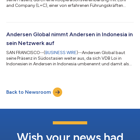
and Company (L+C), einer von erfahrenen Führungskräften
geleiteten Steuerberatungsplattform, die praxisnahe,
reaktionsschnelle Lösungen in den Bereichen Steuer-
Compliance, grenzüberschreitende Steuerfragen, internationale
Mitarbeitermobilität sowie Verrechnungspreise bietet. L+C hat
seinen Hauptsitz in Deutschland und ist auch in Österreich
Andersen Global nimmt Andersen in Indonesia in
vertreten. Das Unternehmen berät große mul...
sein Netzwerk auf
SAN FRANCISCO--(
BUSINESS WIRE
)--Andersen Global baut
seine Präsenz in Südostasien weiter aus, da sich VDB Loi in
Indonesien in Andersen in Indonesia umbenennt und damit als
neueste Mitgliedsfirma der Organisation beitritt. Andersen in
Indonesia bietet multinationalen Unternehmen und
ausländischen Investoren, die auf dem indonesischen Markt
tätig sind, Steuer- und Rechtsberatung an. Die Kanzlei verbindet
Back to Newsroom
jahrzehntelange Markterfahrung mit einem praxisorientierten
Ansatz, dessen Schwerpunkt auf d...
Wish your news had