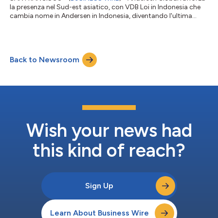
la presenza nel Sud-est asiatico, con VDB Loi in Indonesia che
cambia nome in Andersen in Indonesia, diventando l'ultima
azienda associata a entrare nell'organizzazione. Andersen in
Indonesia offre servizi di consulenza fiscale e legale a società
multinazionali e investitori stranieri che operano nel mercato
indonesiano. L'azienda abbina decenni di esperienza
Back to Newsroom
commerciale e un approccio pratico incentrato sulla fornitura
di guida chiara e...
Wish your news had
this kind of reach?
Sign Up
Learn About Business Wire