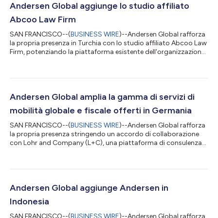
Andersen Global aggiunge lo studio affiliato
Abcoo Law Firm
SAN FRANCISCO--(
BUSINESS WIRE
)--Andersen Global rafforza
la propria presenza in Turchia con lo studio affiliato Abcoo Law
Firm, potenziando la piattaforma esistente dell'organizzazione
nel paese con l'aggiunta di capacità giuridiche. Fondata nel
2014, Abcoo offre consulenza a clienti locali e internazionali
tramite un ampio ventaglio di servizi legali, con esperienza in
ambito aziendale e di fusioni e acquisizioni, immobiliare ed edile,
di risoluzione delle controversie, diritto del lavoro, con...
Andersen Global amplia la gamma di servizi di
mobilità globale e fiscale offerti in Germania
SAN FRANCISCO--(
BUSINESS WIRE
)--Andersen Global rafforza
la propria presenza stringendo un accordo di collaborazione
con Lohr and Company (L+C), una piattaforma di consulenza
fiscale diretta da esperti nel settore, per offrire soluzioni
tempestive e pratiche per questioni di compliance fiscale,
imposte transfrontalieri, mobilità globale e transfer pricing.
Con sede centrale in Germania e una sede in Austria, L+C offre
consulenza a multinazionali e imprese a gestione familiare, uffici
Andersen Global aggiunge Andersen in
familiari,...
Indonesia
SAN FRANCISCO--(
BUSINESS WIRE
)--Andersen Global rafforza