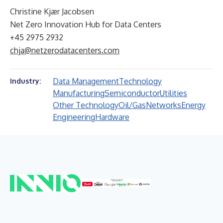
Christine Kjær Jacobsen
Net Zero Innovation Hub for Data Centers
+45 2975 2932
chja@netzerodatacenters.com
Data Management
Technology
Industry:
Manufacturing
Semiconductor
Utilities
Other Technology
Oil/Gas
Networks
Energy
Engineering
Hardware