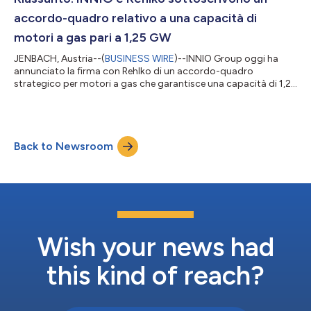
sono ancora stati determinati. I...
accordo-quadro relativo a una capacità di
motori a gas pari a 1,25 GW
JENBACH, Austria--(
BUSINESS WIRE
)--INNIO Group oggi ha
annunciato la firma con Rehlko di un accordo-quadro
strategico per motori a gas che garantisce una capacità di 1,25
gigawatt (GW) nei prossimi tre anni. L'accordo, che formalizza
e amplia l'attuale contratto definitivo per la fornitura di 700
MW già in essere con Rehlko, incluso nell'accordo pluriennale
garantito, nasce per supportare la domanda in rapida crescita
Back to Newsroom
generata da data center e da progetti di generazione flessibile
nei principal...
Wish your news had
this kind of reach?