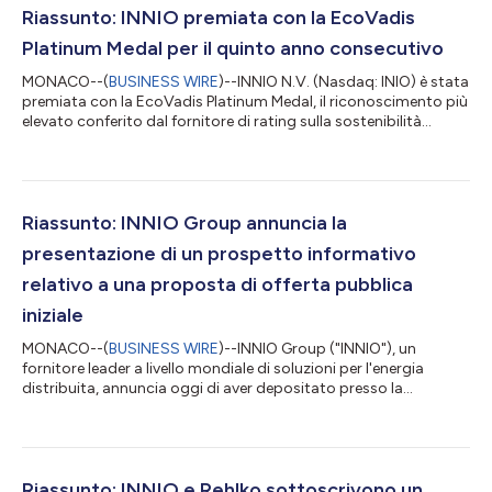
Riassunto: INNIO premiata con la EcoVadis
Platinum Medal per il quinto anno consecutivo
MONACO--(
BUSINESS WIRE
)--INNIO N.V. (Nasdaq: INIO) è stata
premiata con la EcoVadis Platinum Medal, il riconoscimento più
elevato conferito dal fornitore di rating sulla sostenibilità
riconosciuto a livello mondiale. Con quest'ultima premiazione,
INNIO ha ottenuto lo stato di Platinum per il quinto anno
consecutivo dal 2022. Nell'ultimo ciclo di valutazione, INNIO ha
migliorato ulteriormente il suo punteggio EcoVadis
complessivo rispetto all'anno precedente introducendo altre
Riassunto: INNIO Group annuncia la
politiche e raffor...
presentazione di un prospetto informativo
relativo a una proposta di offerta pubblica
iniziale
MONACO--(
BUSINESS WIRE
)--INNIO Group ("INNIO"), un
fornitore leader a livello mondiale di soluzioni per l'energia
distribuita, annuncia oggi di aver depositato presso la
Securities and Exchange Commission degli Stati Uniti (“SEC”)
un prospetto informativo sul modulo S-1 relativo a una
proposta di offerta pubblica iniziale delle proprie azioni
ordinarie. La tempistica dell'offerta, il numero dei titoli
nell'offerta e la gamma dei prezzi per l'offerta proposta non
Riassunto: INNIO e Rehlko sottoscrivono un