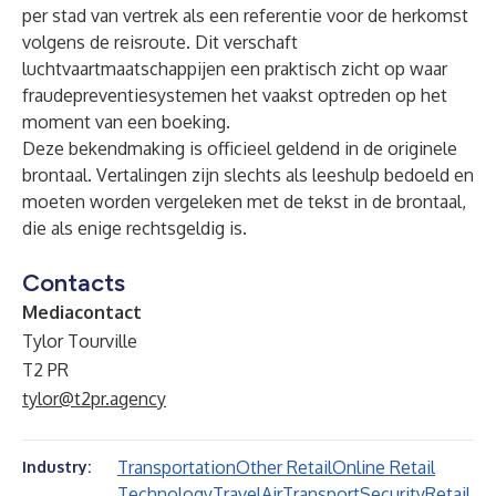
per stad van vertrek als een referentie voor de herkomst
volgens de reisroute. Dit verschaft
luchtvaartmaatschappijen een praktisch zicht op waar
fraudepreventiesystemen het vaakst optreden op het
moment van een boeking.
Deze bekendmaking is officieel geldend in de originele
brontaal. Vertalingen zijn slechts als leeshulp bedoeld en
moeten worden vergeleken met de tekst in de brontaal,
die als enige rechtsgeldig is.
Contacts
Mediacontact
Tylor Tourville
T2 PR
tylor@t2pr.agency
Transportation
Other Retail
Online Retail
Industry:
Technology
Travel
Air
Transport
Security
Retail