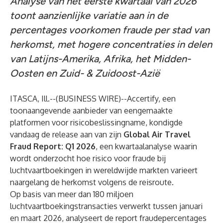
Analyse van het eerste kwartaal van 2026
toont aanzienlijke variatie aan in de
percentages voorkomen fraude per stad van
herkomst, met hogere concentraties in delen
van Latijns-Amerika, Afrika, het Midden-
Oosten en Zuid- & Zuidoost-Azië
ITASCA, Ill.--(
BUSINESS WIRE
)--
Accertify, een
toonaangevende aanbieder van eengemaakte
platformen voor risicobeslissingname, kondigde
vandaag de release aan van zijn
Global Air Travel
Fraud Report: Q1 2026
, een kwartaalanalyse waarin
wordt onderzocht hoe risico voor fraude bij
luchtvaartboekingen in wereldwijde markten varieert
naargelang de herkomst volgens de reisroute.
Op basis van meer dan 180 miljoen
luchtvaartboekingstransacties verwerkt tussen januari
en maart 2026, analyseert de report fraudepercentages