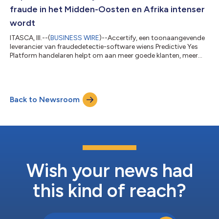
fraude in het Midden-Oosten en Afrika intenser
wordt
ITASCA, Ill.--(
BUSINESS WIRE
)--Accertify, een toonaangevende
leverancier van fraudedetectie-software wiens Predictive Yes
Platform handelaren helpt om aan meer goede klanten, meer
omzet en meer groei ja te zeggen, kondigde vandaag de release
aan van zijn Global Air Travel Fraud Report: Q2 2026, een
kwartaalanalyse die onderzoekt hoe de druk door fraude in
wereldwijde luchtvaartmarkten varieert op basis van de stad
Back to Newsroom
van vertrek op het moment van de boeking. Deze
bekendmaking is officieel geldend...
Wish your news had
this kind of reach?