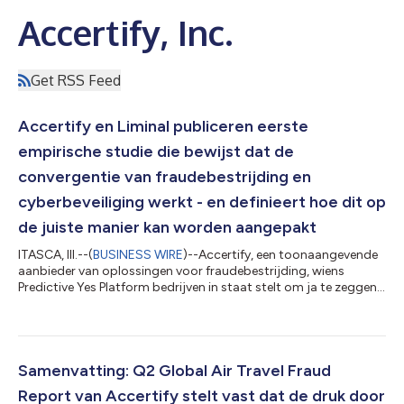
Accertify, Inc.
Get RSS Feed
Accertify en Liminal publiceren eerste
empirische studie die bewijst dat de
convergentie van fraudebestrijding en
cyberbeveiliging werkt - en definieert hoe dit op
de juiste manier kan worden aangepakt
ITASCA, Ill.--(
BUSINESS WIRE
)--Accertify, een toonaangevende
aanbieder van oplossingen voor fraudebestrijding, wiens
Predictive Yes Platform bedrijven in staat stelt om ja te zeggen
tegen meer goede klanten, meer omzet en meer groei, heeft
vandaag The Convergence Dividend: Quantifying What Fraud-
Cyber Convergence Actually Delivers gepubliceerd, een
baanbrekende, eigen studie uitgevoerd in samenwerking met
Liminal. Het onderzoek - waaraan 250 leiders op directieniveau
Samenvatting: Q2 Global Air Travel Fraud
en hoger op het gebied van...
Report van Accertify stelt vast dat de druk door