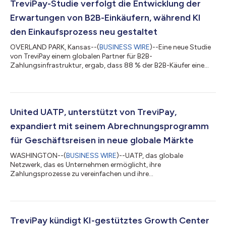
TreviPay-Studie verfolgt die Entwicklung der
Erwartungen von B2B-Einkäufern, während KI
den Einkaufsprozess neu gestaltet
OVERLAND PARK, Kansas--(
BUSINESS WIRE
)--Eine neue Studie
von TreviPay einem globalen Partner für B2B-
Zahlungsinfrastruktur, ergab, dass 88 % der B2B-Käufer eine
hohe Loyalität gegenüber ihren Lieferanten angeben, was mit
TreviPays Studie aus dem Jahr 2023 übereinstimmt. 2026 legen
Käufer nun größeren Wert darauf, wie effizient und konsistent
Lieferanten bei Einkauf, Zahlung und Rechnungsstellung
agieren, was bedeutet, dass ihre Loyalität davon abhängt, wie
United UATP, unterstützt von TreviPay,
gut ein Lieferant seine Leistungen erb...
expandiert mit seinem Abrechnungsprogramm
für Geschäftsreisen in neue globale Märkte
WASHINGTON--(
BUSINESS WIRE
)--UATP, das globale
Netzwerk, das es Unternehmen ermöglicht, ihre
Zahlungsprozesse zu vereinfachen und ihre
Zahlungsmöglichkeiten zu erweitern, hat heute die Expansion
des kostenlosen UATP-Abrechnungsprogramms von United
Airlines („United UATP“) mit Unterstützung von TreviPay nach
Europa, Australien und Neuseeland bekannt gegeben. Diese
Expansion eröffnet Unternehmenskunden und Reiseagenturen in
TreviPay kündigt KI-gestütztes Growth Center