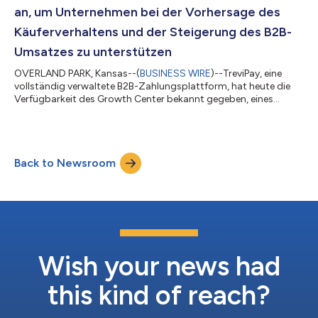
diesen Regionen neue Möglichkeiten, die Vorteile von United
an, um Unternehmen bei der Vorhersage des
UATP zu nutze...
Käuferverhaltens und der Steigerung des B2B-
Umsatzes zu unterstützen
OVERLAND PARK, Kansas--(
BUSINESS WIRE
)--TreviPay, eine
vollständig verwaltete B2B-Zahlungsplattform, hat heute die
Verfügbarkeit des Growth Center bekannt gegeben, eines
Funktionspakets innerhalb des TreviPay Client Portals. Dieses
soll bei der strategischen Identifizierung von
Wachstumschancen für Käufer und beim Aufbau stärkerer,
längerfristiger Lieferantenbeziehungen helfen. Dank seiner
Back to Newsroom
fortschrittlichen Funktionen versetzt das neue Growth Center
Unternehmen in die Lage, Käuferbedürfnisse zu...
Wish your news had
this kind of reach?