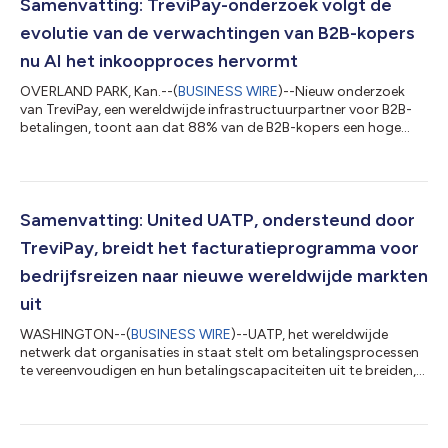
Samenvatting: TreviPay-onderzoek volgt de
evolutie van de verwachtingen van B2B-kopers
nu AI het inkoopproces hervormt
OVERLAND PARK, Kan.--(
BUSINESS WIRE
)--Nieuw onderzoek
van TreviPay, een wereldwijde infrastructuurpartner voor B2B-
betalingen, toont aan dat 88% van de B2B-kopers een hoge
loyaliteit aan hun leveranciers rapporteert, in lijn met het
onderzoek van TreviPay uit 2023. In 2026 hechten kopers meer
waarde aan de efficiëntie en consistentie waarmee leveranciers
kunnen leveren op het gebied van inkoop, betaling en
facturering, wat betekent dat hun loyaliteit afhangt van hoe
Samenvatting: United UATP, ondersteund door
goed de uitvoering van een l...
TreviPay, breidt het facturatieprogramma voor
bedrijfsreizen naar nieuwe wereldwijde markten
uit
WASHINGTON--(
BUSINESS WIRE
)--UATP, het wereldwijde
netwerk dat organisaties in staat stelt om betalingsprocessen
te vereenvoudigen en hun betalingscapaciteiten uit te breiden,
kondigde vandaag de uitbreiding aan van het kostenloze UATP
facturatieprogramma (“United UATP”) van United Airlines,
ondersteund door TreviPay, naar Europa, Australië en Nieuw-
Zeeland. Deze uitbreiding opent nieuwe mogelijkheden voor