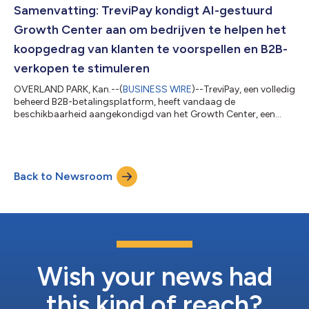
bedrijfsklanten en reisagentschappen in hun regio's om
Samenvatting: TreviPay kondigt AI-gestuurd
toegang te hebben tot de voordelen...
Growth Center aan om bedrijven te helpen het
koopgedrag van klanten te voorspellen en B2B-
verkopen te stimuleren
OVERLAND PARK, Kan.--(
BUSINESS WIRE
)--TreviPay, een volledig
beheerd B2B-betalingsplatform, heeft vandaag de
beschikbaarheid aangekondigd van het Growth Center, een
reeks functionaliteiten binnen het TreviPay Client Portal om
strategischer groeimogelijkheden bij klanten te identificeren en
sterkere, duurzamere leveranciersrelaties op te bouwen. Met zijn
geavanceerde functies stelt het nieuwe Growth Center bedrijven
Back to Newsroom
in staat om de behoeften van klanten te onderzoeken, trends te
signaleren en bel...
Wish your news had
this kind of reach?