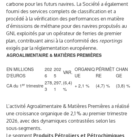
carbone pour les futurs navires. La Société a également
fourni des services complets de classification et a
procédé à la vérification des performances en matière
d’émissions de méthane pour des navires propulsés au
GNL exploités par un opérateur de ferries de premier
plan, contribuant ainsi à la conformité des
reportings
exigés par la réglementation européenne.
AGROALIMENTAIRE & MATIÈRES PREMIÈRES
EN MILLIONS
202
202
ORGANIQ
PÉRIMÈT
CHAN
VAR.
D'EUROS
6
5
UE
RE
GE
278,
297,
(6,4)
er
CA du 1
trimestre
+ 2,1 %
(4,7) %
(3,8) %
3
1
%
L’activité Agroalimentaire & Matières Premières a réalisé
une croissance organique de 2,1 % au premier trimestre
2026, avec des dynamiques contrastées selon les
sous‑segments.
Le segment
Produits Pétroliers et Pétrochimiques