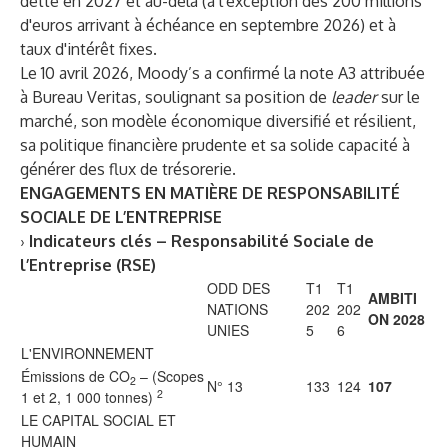
dette en 2027 et au-delà (à l'exception des 200 millions
d'euros arrivant à échéance en septembre 2026) et à
taux d'intérêt fixes.
Le 10 avril 2026, Moody’s a confirmé la note A3 attribuée
à Bureau Veritas, soulignant sa position de
leader
sur le
marché, son modèle économique diversifié et résilient,
sa politique financière prudente et sa solide capacité à
générer des flux de trésorerie.
ENGAGEMENTS EN MATIÈRE DE RESPONSABILITÉ
SOCIALE DE L’ENTREPRISE
›
Indicateurs clés – Responsabilité Sociale de
l’Entreprise (RSE)
ODD DES
T1
T1
AMBITI
NATIONS
202
202
ON 2028
UNIES
5
6
L'ENVIRONNEMENT
Émissions de CO
– (Scopes
2
N° 13
133
124
107
2
1 et 2, 1 000 tonnes)
LE CAPITAL SOCIAL ET
HUMAIN