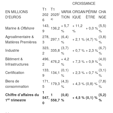
CROISSANCE
T1
T1
EN MILLIONS
VARIA
ORGAN
PÉRIM
CHA
(
202
2025
D'EUROS
TION
IQUE
ÈTRE
NGE
a)
6
143,
+ 5,7
+ 11,2
(5,5)
Marine &
Offshore
136,2
+ 0,0 %
9
%
%
%
Agroalimentaire &
278,
(6,4)
(3,8)
297,1
+ 2,1 %
(4,7) %
Matières Premières
3
%
%
323,
(3,7)
(6,7)
Industrie
335,8
+ 0,7 %
+ 2,3 %
2
%
%
Bâtiment &
496,
+ 4,2
(4,0)
476,2
+ 7,3 %
+ 0,9 %
Infrastructures
2
%
%
133,
(0,1)
(3,1)
Certification
134,1
+ 2,3 %
+ 0,7 %
9
%
%
Biens de
171,
(4,3)
(7,8)
179,3
+ 4,3 %
(0,8) %
consommation
5
%
%
1
Chiffre d’affaires du
1
(0,8)
(5,2)
547,
+ 4,5 %
(0,1) %
er
1
trimestre
558,7
%
%
0