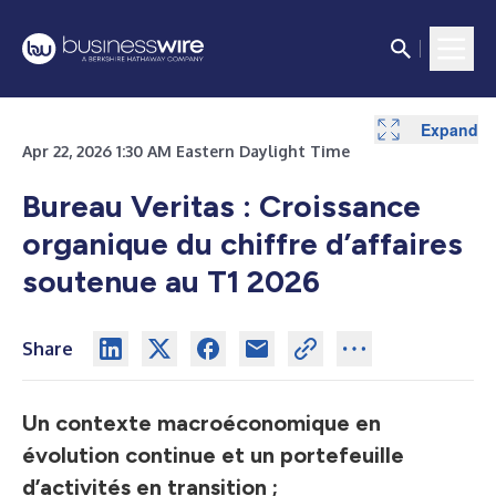
Expand
Expand
Expand
Expand
Expand
Expand
Expand
Expand
Expand
Expand
Expand
Apr 22, 2026 1:30 AM Eastern Daylight Time
Bureau Veritas :
Croissance
organique du chiffre d’affaires
soutenue au T1 2026
Share
Un contexte macroéconomique en
évolution continue et un portefeuille
d’activités en transition ;