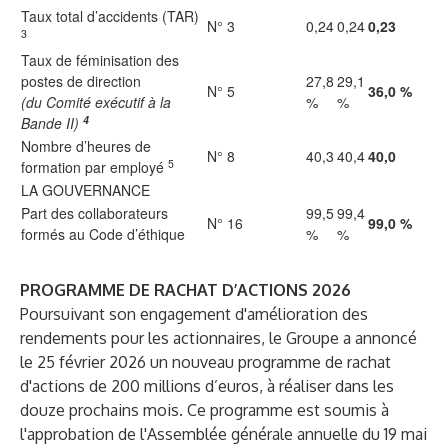
Taux total d’accidents (TAR)
N° 3
0,24
0,24
0,23
3
Taux de féminisation des
postes de direction
27,8
29,1
N° 5
36,0 %
(du Comité exécutif à la
%
%
4
Bande II)
Nombre d’heures de
N° 8
40,3
40,4
40,0
5
formation par employé
LA GOUVERNANCE
Part des collaborateurs
99,5
99,4
N° 16
99,0 %
formés au Code d’éthique
%
%
PROGRAMME DE RACHAT D’ACTIONS 2026
Poursuivant son engagement d'amélioration des
rendements pour les actionnaires, le Groupe a annoncé
le 25 février 2026 un nouveau programme de rachat
d'actions de 200 millions d’euros, à réaliser dans les
douze prochains mois. Ce programme est soumis à
l'approbation de l'Assemblée générale annuelle du 19 mai