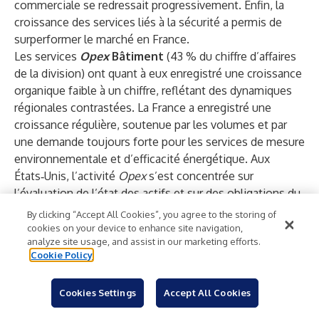
commerciale se redressait progressivement. Enfin, la
croissance des services liés à la sécurité a permis de
surperformer le marché en France.
Les services
Opex
Bâtiment
(43 % du chiffre d’affaires
de la division) ont quant à eux enregistré une croissance
organique faible à un chiffre, reflétant des dynamiques
régionales contrastées. La France a enregistré une
croissance régulière, soutenue par les volumes et par
une demande toujours forte pour les services de mesure
environnementale et d’efficacité énergétique. Aux
États‑Unis, l’activité
Opex
s’est concentrée sur
l’évaluation de l’état des actifs et sur des obligations du
secteur public dans certains États, tandis que le Groupe
By clicking “Accept All Cookies”, you agree to the storing of
a poursuivi le repositionnement de son portefeuille vers
cookies on your device to enhance site navigation,
analyze site usage, and assist in our marketing efforts.
des services à plus forte valeur ajoutée, axés sur la
Cookie Policy
durabilité.
L’activité
Infrastructures
(19 % du chiffre d’affaires de la
Cookies Settings
Accept All Cookies
division) a enregistré une croissance organique élevée à
un chiffre, avec une dynamique soutenue en Europe, en