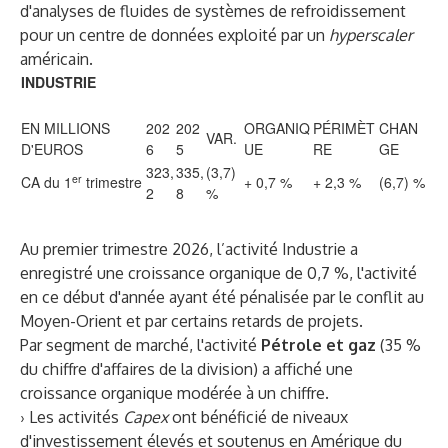
d'analyses de fluides de systèmes de refroidissement
pour un centre de données exploité par un
hyperscaler
américain.
INDUSTRIE
EN MILLIONS
202
202
ORGANIQ
PÉRIMÈT
CHAN
VAR.
D'EUROS
6
5
UE
RE
GE
323,
335,
(3,7)
er
CA du 1
trimestre
+ 0,7 %
+ 2,3 %
(6,7) %
2
8
%
Au premier trimestre 2026, l’activité Industrie a
enregistré une croissance organique de 0,7 %, l'activité
en ce début d'année ayant été pénalisée par le conflit au
Moyen-Orient et par certains retards de projets.
Par segment de marché, l'activité
Pétrole et gaz
(35 %
du chiffre d'affaires de la division) a affiché une
croissance organique modérée à un chiffre.
› Les activités
Capex
ont bénéficié de niveaux
d'investissement élevés et soutenus en Amérique du