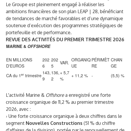
Le Groupe est pleinement engagé à réaliser les
ambitions financières de son plan LEAP | 28, bénéficiant
de tendances de marché favorables et d’une dynamique
soutenue d’exécution des programmes stratégiques de
portefeuille et de performance.
REVUE DES ACTIVITÉS DU PREMIER TRIMESTRE 2026
MARINE &
OFFSHORE
EN MILLIONS
202
202
ORGANIQ
PÉRIMÈT
CHAN
VAR.
D'EUROS
6
5
UE
RE
GE
143,
136,
+ 5,7
er
CA du 1
trimestre
+ 11,2 %
-
(5,5) %
9
2
%
L'activité Marine &
Offshore
a enregistré une forte
croissance organique de 11,2 % au premier trimestre
2026, avec :
› Une forte croissance organique à deux chiffres dans le
segment
Nouvelles Constructions
(51 % du chiffre
d'affaires de la division), portée par le renouvellement de