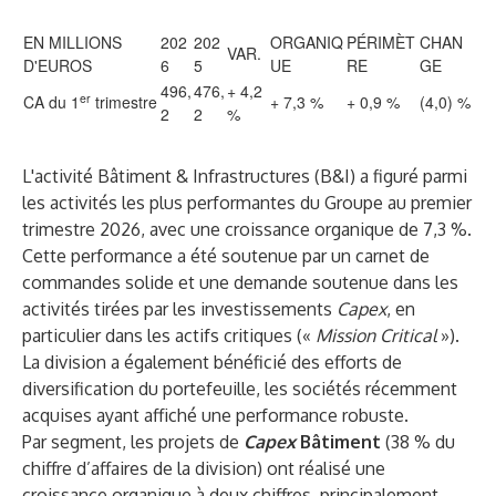
EN MILLIONS
202
202
ORGANIQ
PÉRIMÈT
CHAN
VAR.
D'EUROS
6
5
UE
RE
GE
496,
476,
+ 4,2
er
CA du 1
trimestre
+ 7,3 %
+ 0,9 %
(4,0) %
2
2
%
L'activité Bâtiment & Infrastructures (B&I) a figuré parmi
les activités les plus performantes du Groupe au premier
trimestre 2026, avec une croissance organique de 7,3 %.
Cette performance a été soutenue par un carnet de
commandes solide et une demande soutenue dans les
activités tirées par les investissements
Capex
, en
particulier dans les actifs critiques («
Mission Critical
»).
La division a également bénéficié des efforts de
diversification du portefeuille, les sociétés récemment
acquises ayant affiché une performance robuste.
Par segment, les
projets de
Capex
Bâtiment
(38 % du
chiffre d’affaires de la division) ont réalisé une
croissance organique à deux chiffres, principalement