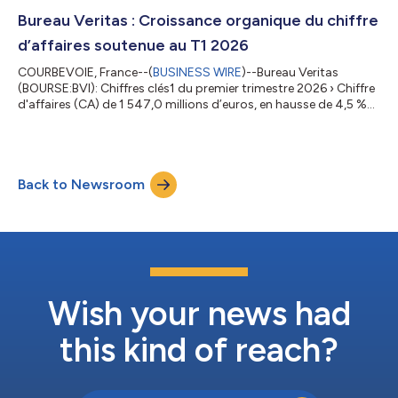
stratégie LEAP | 28 du Groupe. La transaction envisagée
porterait sur les activités d’essais et d’inspection de Produits
Bureau Veritas : Croissance organique du chiffre
Pétrolier...
d’affaires soutenue au T1 2026
COURBEVOIE, France--(
BUSINESS WIRE
)--Bureau Veritas
(BOURSE:BVI): Chiffres clés1 du premier trimestre 2026 › Chiffre
d'affaires (CA) de 1 547,0 millions d’euros, en hausse de 4,5 %
sur une base organique et en baisse de 0,8 % par rapport à
l’exercice précédent, › Forte croissance organique pour les
activités Marine & Offshore + 11,2 % et Bâtiment &
Infrastructures + 7,3 % ; croissance modérée de + 4,3 % pour
Back to Newsroom
l’activité Biens de consommation, de + 2,3 % pour l’activité
Certification, de...
Wish your news had
this kind of reach?