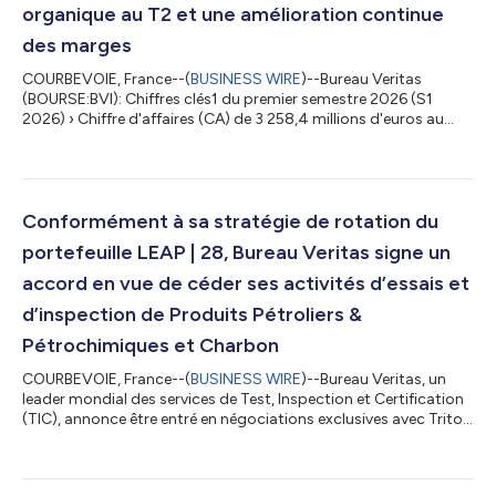
organique au T2 et une amélioration continue
des marges
COURBEVOIE, France--(
BUSINESS WIRE
)--Bureau Veritas
(BOURSE:BVI): Chiffres clés1 du premier semestre 2026 (S1
2026) › Chiffre d'affaires (CA) de 3 258,4 millions d'euros au
premier semestre 2026, en hausse de 2,1 % par rapport à
l’exercice précédent et de 5,0 % sur une base organique (avec
une amélioration séquentielle au deuxième trimestre 2026 à 5,5
% de croissance organique), › Résultat opérationnel ajusté de
506,5 millions d'euros, en hausse de 3,1 % par rapport aux 491,5
Conformément à sa stratégie de rotation du
millions d'euros d...
portefeuille LEAP | 28, Bureau Veritas signe un
accord en vue de céder ses activités d’essais et
d’inspection de Produits Pétroliers &
Pétrochimiques et Charbon
COURBEVOIE, France--(
BUSINESS WIRE
)--Bureau Veritas, un
leader mondial des services de Test, Inspection et Certification
(TIC), annonce être entré en négociations exclusives avec Triton
Partners en vue de la cession de ses activités d’essais et
d’inspection de Produits Pétroliers & Pétrochimiques et
Charbon. Cette cession stratégique s’inscrit pleinement dans la