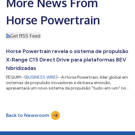
More News From
Horse Powertrain
Get RSS Feed
Horse Powertrain revela o sistema de propulsão
X-Range C15 Direct Drive para plataformas BEV
hibridizadas
PEQUIM--(
BUSINESS WIRE
)--A Horse Powertrain, líder global em
sistemas de propulsão inovadores e de baixa emissão,
apresentará um novo sistema de propulsão "tudo-em-um" no
Salão do Automóvel de Pequim de 2026: o X-Range C15 Direct
Drive. O ultracompacto X-Range C15 Direct Drive integra um
sistema de propulsão híbrido completo – incluindo um motor
de 4 cilindros, transmissão, eletrônica de potência e um motor
Back to Newsroom
elétrico – em uma única unidade compacta com uma carcaça
compartilhada, projetada para m...