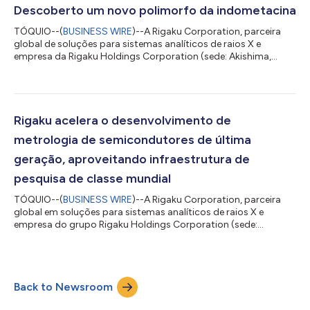
que dão suporte a sistemas de metrologia de semicondutores,
Descoberto um novo polimorfo da indometacina
fortalecendo as capacidades globais de serviço...
TÓQUIO--(
BUSINESS WIRE
)--A Rigaku Corporation, parceira
global de soluções para sistemas analíticos de raios X e
empresa da Rigaku Holdings Corporation (sede: Akishima,
Tóquio; CEO: Jun Kawakami; "Rigaku"), anunciou que os
resultados de um projeto de pesquisa conjunta realizada com
a Shionogi & Co., Ltd., JEOL Ltd. e Universidade Farmacêutica
Meiji foram publicados no Crystal Growth & Design, periódico
internacional de renome mundial na área de cristalografia. Essa
Rigaku acelera o desenvolvimento de
pesquisa descobriu um...
metrologia de semicondutores de última
geração, aproveitando infraestrutura de
pesquisa de classe mundial
TÓQUIO--(
BUSINESS WIRE
)--A Rigaku Corporation, parceira
global em soluções para sistemas analíticos de raios X e
empresa do grupo Rigaku Holdings Corporation (sede:
Akishima, Tóquio; CEO: Jun Kawakami; “Rigaku”), anunciou a
expansão do desenvolvimento de tecnologias de metrologia
para semicondutores de última geração, aproveitando
ambientes de pesquisa globais. Como parte dessa iniciativa, a
Back to Newsroom
Rigaku está trabalhando com o imec, um centro de pesquisa e
inovação em semicondutores líder mundial, co...