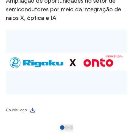
Ampliação de oportunidades no setor de
semicondutores por meio da integração de
raios X, óptica e IA
Rig
Double Logo
Inn