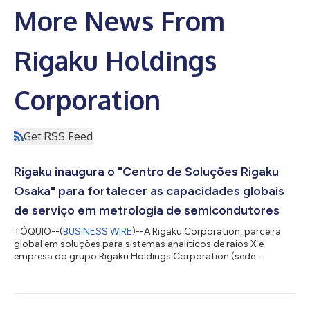
More News From
Rigaku Holdings
Corporation
Get RSS Feed
Rigaku inaugura o "Centro de Soluções Rigaku
Osaka" para fortalecer as capacidades globais
de serviço em metrologia de semicondutores
TÓQUIO--(
BUSINESS WIRE
)--A Rigaku Corporation, parceira
global em soluções para sistemas analíticos de raios X e
empresa do grupo Rigaku Holdings Corporation (sede:
Akishima, Tóquio; CEO: Jun Kawakami; "Rigaku"), inaugurou o
Centro de Soluções Rigaku Osaka (RSC-Osaka) em sua fábrica
em Osaka. A nova instalação centraliza e expande o
treinamento prático para engenheiros de serviço de campo