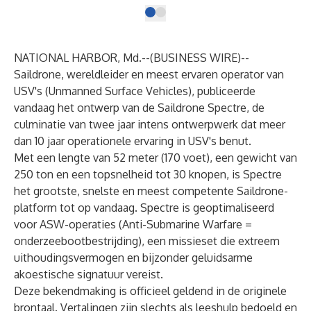
NATIONAL HARBOR, Md.--(
BUSINESS WIRE
)--
Saildrone,
wereldleider en meest ervaren operator van
USV's (Unmanned Surface Vehicles),
publiceerde
vandaag
het ontwerp van de
Saildrone Spectre,
de
culminatie van twee jaar intens ontwerpwerk dat meer
dan 10 jaar operationele ervaring in USV's benut.
Met een lengte van 52 meter (170 voet), een gewicht van
250 ton en een topsnelheid tot 30 knopen, is Spectre
het grootste, snelste en meest competente Saildrone-
platform tot op vandaag. Spectre is geoptimaliseerd
voor ASW-operaties (Anti-Submarine Warfare =
onderzeebootbestrijding), een missieset die extreem
uithoudingsvermogen en bijzonder geluidsarme
akoestische signatuur vereist.
Deze bekendmaking is officieel geldend in de originele
brontaal. Vertalingen zijn slechts als leeshulp bedoeld en