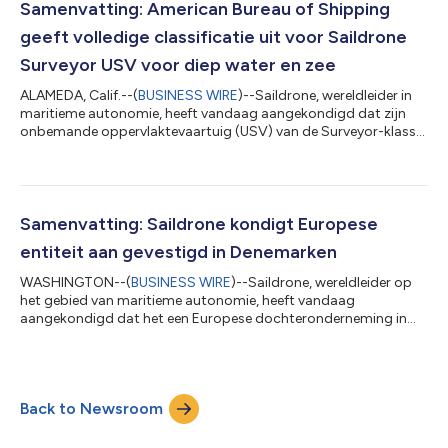
Samenvatting: American Bureau of Shipping
geeft volledige classificatie uit voor Saildrone
Surveyor USV voor diep water en zee
ALAMEDA, Calif.--(
BUSINESS WIRE
)--Saildrone, wereldleider in
maritieme autonomie, heeft vandaag aangekondigd dat zijn
onbemande oppervlaktevaartuig (USV) van de Surveyor-klasse
volledig is geclassificeerd door het American Bureau of
Shipping (ABS). Deze mijlpaal volgt op de Voyager, de USV voor
kustgebieden van Saildrone, die in 2023 de ABS-classificatie
ontving. Deze mijlpaal stelt een nieuwe wereldwijde norm voor
onbemande systemen en onderstreept het leiderschap van
Samenvatting: Saildrone kondigt Europese
Saildrone op het gebied v...
entiteit aan gevestigd in Denemarken
WASHINGTON--(
BUSINESS WIRE
)--Saildrone, wereldleider op
het gebied van maritieme autonomie, heeft vandaag
aangekondigd dat het een Europese dochteronderneming in
Denemarken opricht om tegemoet te komen aan de dringende
behoefte aan maritiem domeinbewustzijn in Europese wateren.
Saildrone Denemarken, aangekondigd tijdens het Maritime
Industry Symposium bij de Deense ambassade in Washington
Back to Newsroom
D.C., wordt een Europese entiteit met hoofdkantoor in
Kopenhagen, Denemarken. Deze strategische uitbreiding...