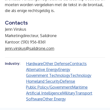
moeten worden vergeleken met de tekst in de brontaal,
die als enige rechtsgeldig is.
Contacts
Jenn Virskus
Marketingdirecteur, Saildrone
Kantoor: (510) 956-8361
jenn.virskus@saildrone.com
Hardware
Other Defense
Contracts
Industry:
Alternative Energy
Energy
Government Technology
Technology
Homeland Security
Defense
Public Policy/Government
Maritime
Artificial Intelligence
Military
Transport
Software
Other Energy