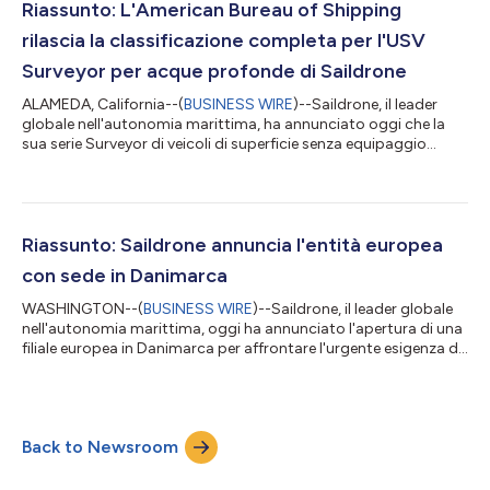
Riassunto: L'American Bureau of Shipping
rilascia la classificazione completa per l'USV
Surveyor per acque profonde di Saildrone
ALAMEDA, California--(
BUSINESS WIRE
)--Saildrone, il leader
globale nell'autonomia marittima, ha annunciato oggi che la
sua serie Surveyor di veicoli di superficie senza equipaggio
(USV) ha ottenuto la completa classificazione dall'American
Bureau of Shipping (ABS). Questo traguardo si affianca a quello
del Voyager, l'USV costiero e near-shore di Saildron, che ha
ottenuto la classe ABS nel 2023. Questo traguardo importante
fissa un nuovo punto di riferimento globale per i sistemi senza
Riassunto: Saildrone annuncia l'entità europea
equipaggi...
con sede in Danimarca
WASHINGTON--(
BUSINESS WIRE
)--Saildrone, il leader globale
nell'autonomia marittima, oggi ha annunciato l'apertura di una
filiale europea in Danimarca per affrontare l'urgente esigenza di
consapevolezza del dominio marittimo nelle acque europee.
Annunciata al Simposio sull'industria marittima presso
l'Ambasciata danese a Washington, DC, Saildrone Denmark
sarà un'entità europea, con sede a Copenhagen, Danimarca.
Back to Newsroom
Questa espansione strategica riflette l'impegno di Saildrone a
sostenere gli alleati...