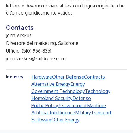
lettore e devono rinviare al testo in lingua originale, che
è l'unico giuridicamente valido.
Contacts
Jenn Virskus
Direttore del marketing, Saildrone
Ufficio: (510) 956-8361
jenn.virskus@saildrone.com
Hardware
Other Defense
Contracts
Industry:
Alternative Energy
Energy
Government Technology
Technology
Homeland Security
Defense
Public Policy/Government
Maritime
Artificial Intelligence
Military
Transport
Software
Other Energy