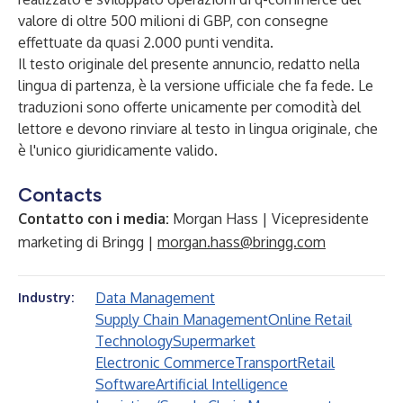
valore di oltre 500 milioni di GBP, con consegne
effettuate da quasi 2.000 punti vendita.
Il testo originale del presente annuncio, redatto nella
lingua di partenza, è la versione ufficiale che fa fede. Le
traduzioni sono offerte unicamente per comodità del
lettore e devono rinviare al testo in lingua originale, che
è l'unico giuridicamente valido.
Contacts
Contatto con i media:
Morgan Hass | Vicepresidente
marketing di Bringg |
morgan.hass@bringg.com
Data Management
Industry:
Supply Chain Management
Online Retail
Technology
Supermarket
Electronic Commerce
Transport
Retail
Software
Artificial Intelligence