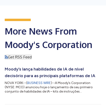
More News From
Moody's Corporation
Get RSS Feed
Moody’s lança habilidades de IA de nível
decisório para as principais plataformas de IA
NOVA YORK--(
BUSINESS WIRE
)--A Moody’s Corporation
(NYSE: MCO) anunciou hoje o lançamento de seu primeiro
conjunto de habilidades de IA – kits de instruções
desenvolvidos especificamente para cada plataforma, que
codificam as estruturas analíticas da Moody’s e conectam
agentes de IA à sua inteligência de nível decisório. Disponíveis