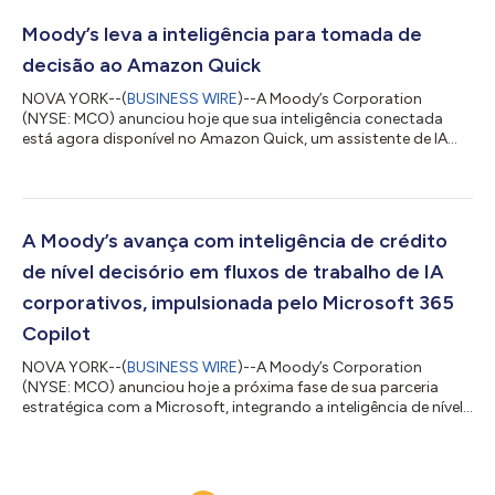
em plataformas de IA compatíveis, começando pelo Microsoft
365 Copilot Cowork, as habilidades da Moody’s permitem que
Moody’s leva a inteligência para tomada de
os clientes executem fluxos de trabalho analíti...
decisão ao Amazon Quick
NOVA YORK--(
BUSINESS WIRE
)--A Moody’s Corporation
(NYSE: MCO) anunciou hoje que sua inteligência conectada
está agora disponível no Amazon Quick, um assistente de IA
personalizado e proativo, através de um servidor exclusivo de
Protocolo de Contexto de Modelo (MCP, Model Context
Protocol). A integração dá aos clientes que operam no Amazon
Web Services (AWS) acesso direto a avaliações e pesquisa do
Moody's Ratings, bem como dados curados da Moody's sobre
A Moody’s avança com inteligência de crédito
mais de 600 milhões de entidades públicas...
de nível decisório em fluxos de trabalho de IA
corporativos, impulsionada pelo Microsoft 365
Copilot
NOVA YORK--(
BUSINESS WIRE
)--A Moody’s Corporation
(NYSE: MCO) anunciou hoje a próxima fase de sua parceria
estratégica com a Microsoft, integrando a inteligência de nível
decisório da Moody’s diretamente nas soluções de IA da
Microsoft. Este marco expande a colaboração da co-inovação
para a distribuição em escala e integrada ao fluxo de trabalho
da inteligência de nível decisório da Moody’s nos ambientes