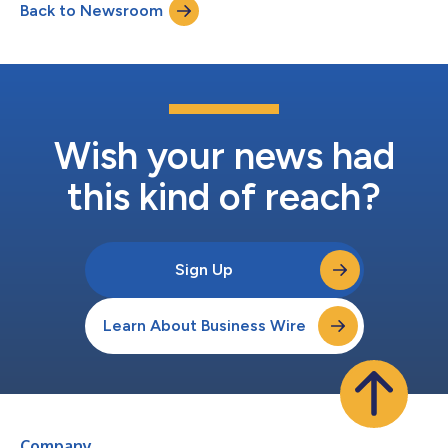
Back to Newsroom
corporativos onde seus clientes trabalham diariamente. “Há
mais de 115 anos, a Moody’s serv...
Wish your news had
this kind of reach?
Sign Up
Learn About Business Wire
Company