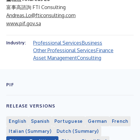
富事高諮詢 FTI Consulting
Andreas.Lo@fticonsulting.com
www.pif.gov.sa
Professional Services
Business
Industry:
Other Professional Services
Finance
Asset Management
Consulting
PIF
RELEASE VERSIONS
English
Spanish
Portuguese
German
French
Italian (Summary)
Dutch (Summary)