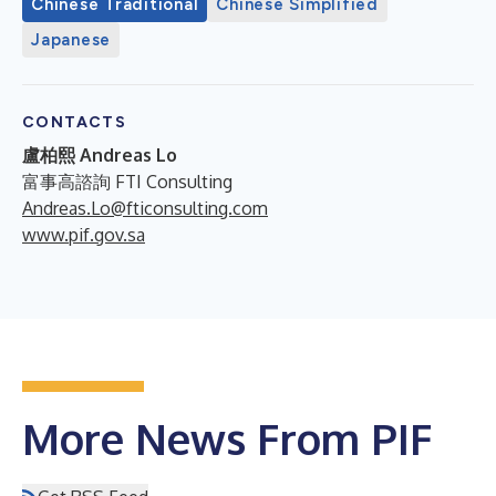
Chinese Traditional
Chinese Simplified
Japanese
CONTACTS
盧柏熙 Andreas Lo
富事高諮詢 FTI Consulting
Andreas.Lo@fticonsulting.com
www.pif.gov.sa
More News From PIF