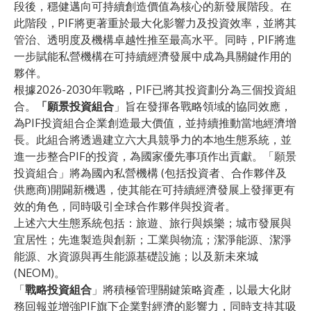
段後，穩健邁向可持續創造價值為核心的新發展階段。在
此階段，PIF將更著重於最大化影響力及投資效率，並將其
管治、透明度及機構卓越性推至最高水平。同時，PIF將進
一步賦能私營機構在可持續經濟發展中成為具關鍵作用的
夥伴。
根據2026-2030年戰略，PIF已將其投資劃分為三個投資組
合。
「願景投資組合
」旨在發揮各戰略領域的協同效應，
為PIF投資組合企業創造最大價值，並持續推動當地經濟增
長。此組合將透過建立六大具競爭力的本地生態系統，並
進一步整合PIF的投資，為國家優先事項作出貢獻。「願景
投資組合」將為國內私營機構 (包括投資者、合作夥伴及
供應商)開闢新機遇，使其能在可持續經濟發展上發揮更有
效的角色，同時吸引全球合作夥伴與投資者。
上述六大生態系統包括：旅遊、旅行與娛樂；城市發展與
宜居性；先進製造與創新；工業與物流；潔淨能源、潔淨
能源、水資源與再生能源基礎設施；以及新未來城
(NEOM)。
「
戰略投資組合
」將積極管理關鍵策略資產，以最大化財
務回報並增強PIF旗下企業對經濟的影響力，同時支持其吸