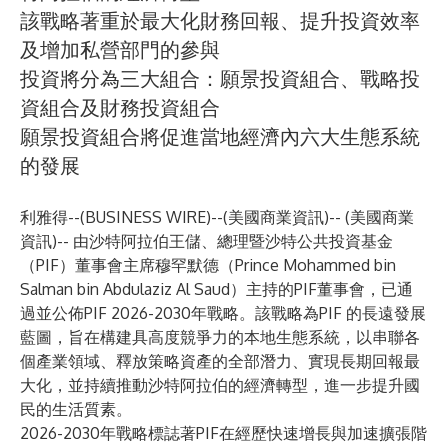
該戰略著重於最大化財務回報、提升投資效率
及增加私營部門的參與
投資將分為三大組合：願景投資組合、戰略投
資組合及財務投資組合
願景投資組合將促進當地經濟內六大生態系統
的發展
利雅得--(
BUSINESS WIRE
)--
(美國商業資訊)-- (美國商業
資訊)-- 由沙特阿拉伯王儲、總理暨沙特公共投資基金
（PIF）董事會主席穆罕默德（Prince Mohammed bin
Salman bin Abdulaziz Al Saud）主持的PIF董事會，已通
過並公佈PIF 2026-2030年戰略。該戰略為PIF 的長遠發展
藍圖，旨在構建具高度競爭力的本地生態系統，以串聯各
個產業領域、釋放策略資產的全部潛力、實現長期回報最
大化，並持續推動沙特阿拉伯的經濟轉型，進一步提升國
民的生活質素。
2026-2030年戰略標誌著PIF在經歷快速增長與加速擴張階