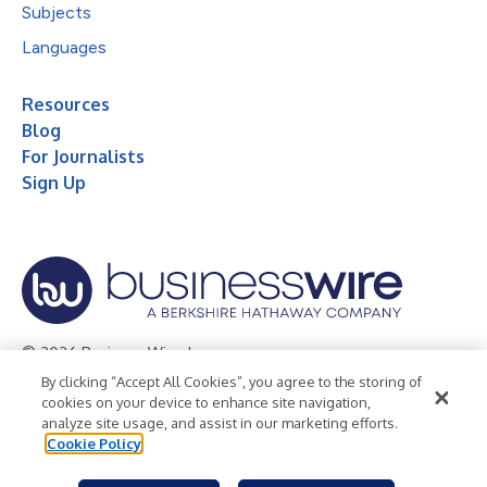
Subjects
Languages
Resources
Blog
For Journalists
Sign Up
© 2026 Business Wire, Inc.
By clicking “Accept All Cookies”, you agree to the storing of
Privacy Policy
Cookie Policy
Accessibility Statement
cookies on your device to enhance site navigation,
analyze site usage, and assist in our marketing efforts.
Terms of Use
Legal
Cookie Policy