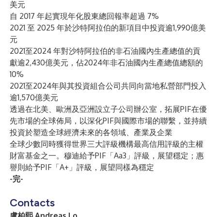
美元
自 2017 年起實現年化股東總回報率超過 7%
2021 至 2025 年於沙特阿拉伯的新項目中投資逾1,990億美
元
2021至2024 年對沙特阿拉伯的非石油國內生產總值的貢
獻逾2,430億美元，佔2024年非石油國內生產總值總額的
10%
2021至2024年與其投資組合公司共同向當地私營部門投入
逾1,570億美元
透過在北美、歐洲及亞洲設立子公司辦公室，拓展PIF在優
先市場的全球佈局，以深化PIF與國際市場的聯繫，並持續
投資於塑造全球經濟未來的各領域、產業及企業
全球少數同時獲得世界三大評級機構最高信用評級的主權
財富基金之一。穆迪給予PIF「Aa3」評級，展望穩定；惠
譽則給予PIF「A+」評級，展望同樣為穩定
-完-
Contacts
盧柏熙 Andreas Lo