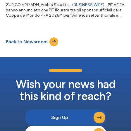
ZURIGO e RIYADH, Arabia Saudita--(
BUSINESS WIRE
)--PIF e FIFA
hanno annunciato che PIF figurerà tra gli sponsor ufficiali della
Coppa del Mondo FIFA 2026™ per l'America settentrionale e
l'Asia. La collaborazione riflette l'impegno condiviso che punta
a espandere la maggior diffusione del calcio a tutti i livelli, dalle
categorie giovanili alle competizioni d'élite, oltre che a
sbloccare nuove opportunità per consentire una maggiore
Back to Newsroom
partecipazione a questo sport. Il testo originale del presente a...
Wish your news had
this kind of reach?
Sign Up