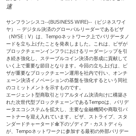
速
サンフランシスコ--(
BUSINESS WIRE
)--
（ビジネスワイ
ヤ） -- デジタル決済のグローバルリーダーであるビザ
（NYSE：V）は、
Tempo
ネットワーク上でバリデータノ
ードを立ち上げたことを発表しました。これは、ビザが
ブロックチェーンインフラにおけるリーダーシップを引
き続き強化し、ステーブルコイン決済の形成に貢献して
いく上で重要な節目となります。今回の立ち上げは、ビ
ザが重要なブロックチェーン運用を社内で行い、オンチ
ェーン決済イノベーションの基盤を強化するという同社
のコミットメントを示すものです。
エージェント型商取引とリアルタイム決済向けに構築さ
れた次世代型ブロックチェーンであるTempoは、バリデ
ータエコシステムを拡大し、主要な金融機関や商取引パ
ートナーを迎え入れています。ビザ、ストライプ、スタ
ンダードチャータード傘下のゾディア・カストディら
が、Tempoネットワークに参加する最初の外部バリデー