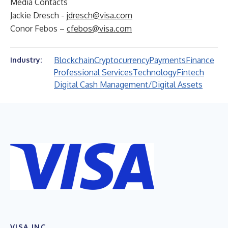
Media Contacts
Jackie Dresch -
jdresch@visa.com
Conor Febos –
cfebos@visa.com
Blockchain
Cryptocurrency
Payments
Finance
Industry:
Professional Services
Technology
Fintech
Digital Cash Management/Digital Assets
VISA INC.