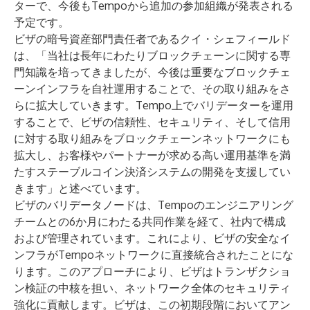
ターで、今後もTempoから追加の参加組織が発表される
予定です。
ビザの暗号資産部門責任者であるクイ・シェフィールド
は、「当社は長年にわたりブロックチェーンに関する専
門知識を培ってきましたが、今後は重要なブロックチェ
ーンインフラを自社運用することで、その取り組みをさ
らに拡大していきます。Tempo上でバリデーターを運用
することで、ビザの信頼性、セキュリティ、そして信用
に対する取り組みをブロックチェーンネットワークにも
拡大し、お客様やパートナーが求める高い運用基準を満
たすステーブルコイン決済システムの開発を支援してい
きます」と述べています。
ビザのバリデータノードは、Tempoのエンジニアリング
チームとの6か月にわたる共同作業を経て、社内で構成
および管理されています。これにより、ビザの安全なイ
ンフラがTempoネットワークに直接統合されたことにな
ります。このアプローチにより、ビザはトランザクショ
ン検証の中核を担い、ネットワーク全体のセキュリティ
強化に貢献します。ビザは、この初期段階においてアン