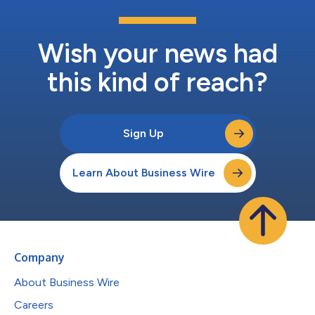
ンフラと、Open USDの発行・焼却を可能にする接続機能が含ま
れます。 ビザの最高製品・戦略責任者であるジャック・フォレ
ステルは、次のように述べています。「ステーブルコインは、プ
ログラマブルマネーの新たな層を切り開いています。しかし、金
Wish your news had
融機関をはじめとする多くの事業者に...
this kind of reach?
Sign Up
Learn About Business Wire
Company
About Business Wire
Careers