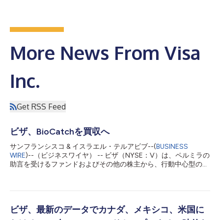
More News From Visa
Inc.
Get RSS Feed
ビザ、BioCatchを買収へ
サンフランシスコ & イスラエル・テルアビブ--(
BUSINESS
WIRE
)--（ビジネスワイヤ） -- ビザ（NYSE：V）は、ペルミラの
助言を受けるファンドおよびその他の株主から、行動中心型のマ
ルチシグナル不正インテリジェンスを提供する有力プロバイダー
であるBioCatchを現金24億ドルで買収する正式契約を締結した
と発表しました。BioCatchの買収は、ビザが既に提供している
サイバー対策、不正防止、リスク管理、セキュリティーの各ソリ
ューションを補完するもので、顧客企業がアカウント乗っ取り、
ビザ、最新のデータでカナダ、メキシコ、米国に
詐欺、マネー・ミュール、口座開設詐欺という増大する脅威から