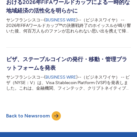
おける2026年FIFAワールドカップによる一時的な
自社とその顧客をより効果的に保護できるようになると期待され
ています。 BioCatchは創業以来、AIと機械学習を基盤とし、キ
地域経済の活性化を明らかに
ーストローク、タッチ操作、デバイスの扱い方など、アプリケー
サンフランシスコ--(
BUSINESS WIRE
)--（ビジネスワイヤ） --
ション、行動、デバイス、ネットワークに関する数千のシグナル
2026年FIFAワールドカップ™の決勝戦終了のホイッスルが鳴り響
を分析することで、不正を検知するとともに、正規ユーザーと犯
いた後、何百万人ものファンが忘れられない思い出を携えて帰国
罪者をリアルタイムで識別する革新的なソリューションを開発し
し、国境を越えた経済活動の軌跡も残していきました。大会期間
てきました。BioCatchは世界中で18億台のデバイスと7億6,000
中の一回一回のタッチ決済は、カナダ、メキシコ、米国の開催都
万人の...
市における商店や地域経済に期間中、さらにその後にも大きな経
済効果をもたらしました。 ビザの最新データによると、この大
会は開催都市全体で越境消費、国際旅行、デジタルコマースの大
ビザ、ステーブルコインの発行・移動・管理プラ
幅な増加をもたらしました。この調査結果は、主要な国際イベン
ットフォームを発表
トが「ポップアップエコノミー」を生み出すことを示していま
す。ビザは、文化、エンターテイメント、スポーツなどの主要イ
サンフランシスコ--(
BUSINESS WIRE
)--（ビジネスワイヤ） -- ビ
ベントの開催に伴い、一時的および集中的に活性化する商業活動
ザ（NYSE：V）は、Visa Stablecoin Platform (VSP)を発表しま
の期間をポップアップエコノミーと定義しています。 データに
した。これは、金融機関、フィンテック、クリプトネイティブ企
よると、ファンが自国代表チームを応援するために世界各地から
業が、ビザが管理する単一の環境を通じてステーブルコイン機能
現地を訪れ、 レストラン、交通機関、エンターテイメント、小
を利用できるように設計された新たな企業向けプラットフォーム
売、宿泊施設、その他の分野でビザカード会員による支出が急増
です。 ビザの幅広い暗号資産戦略を基盤に、VSPは、金融機関、
しました。有名な開催都市のみならず、新たに...
フィンテック、その他の決済事業者がステーブルコインを簡単に
Back to Newsroom
利用、保管、償還できるようにします。まずは、Open Standard
が先ごろ発表した新しいステーブルコイン「Open
USD（OUSD）」に対応します。これには、新たに提供される
「Wallet-as-a-Service」を通じたオンチェーン・ウォレット・イ