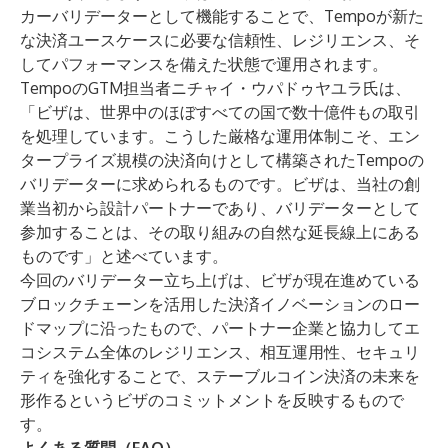
カーバリデーターとして機能することで、Tempoが新た
な決済ユースケースに必要な信頼性、レジリエンス、そ
してパフォーマンスを備えた状態で運用されます。
TempoのGTM担当者ニチャイ・ウパドゥヤユラ氏は、
「ビザは、世界中のほぼすべての国で数十億件もの取引
を処理しています。こうした厳格な運用体制こそ、エン
タープライズ規模の決済向けとして構築されたTempoの
バリデーターに求められるものです。ビザは、当社の創
業当初から設計パートナーであり、バリデーターとして
参加することは、その取り組みの自然な延長線上にある
ものです」と述べています。
今回のバリデーター立ち上げは、ビザが現在進めている
ブロックチェーンを活用した決済イノベーションのロー
ドマップに沿ったもので、パートナー企業と協力してエ
コシステム全体のレジリエンス、相互運用性、セキュリ
ティを強化することで、ステーブルコイン決済の未来を
形作るというビザのコミットメントを反映するもので
す。