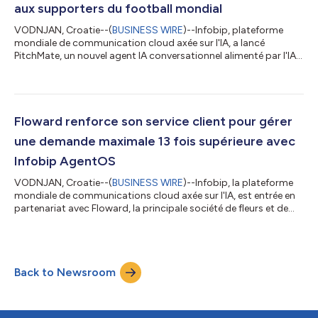
aux supporters du football mondial
VODNJAN, Croatie--(
BUSINESS WIRE
)--Infobip, plateforme
mondiale de communication cloud axée sur l'IA, a lancé
PitchMate, un nouvel agent IA conversationnel alimenté par l'IA
qui implique davantage les supporters de football dans le plus
grand tournoi de football au monde. Conçu spécifiquement
pour le public mondial du football, PitchMate rejoint RaceMate,
la solution d'engagement des supporters alimentée par l'IA et
développée par Infobip pour l'écurie TGR Haas F1 Team,
Floward renforce son service client pour gérer
illustrant ainsi comment...
une demande maximale 13 fois supérieure avec
Infobip AgentOS
VODNJAN, Croatie--(
BUSINESS WIRE
)--Infobip, la plateforme
mondiale de communications cloud axée sur l'IA, est entrée en
partenariat avec Floward, la principale société de fleurs et de
cadeaux en ligne au Moyen-Orient et au Royaume-Uni, pour
transformer le service à la clientèle en utilisant des agents d’IA
sur la plateforme AgentOS d’Infobip. En allant au-delà des
chatbots traditionnels basés sur des règles pour passer à l'IA
Back to Newsroom
agentique, Floward gère désormais des volumes
conversationnels 13 foi...