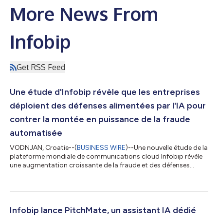
More News From
Infobip
Get RSS Feed
Une étude d'Infobip révèle que les entreprises
déploient des défenses alimentées par l'IA pour
contrer la montée en puissance de la fraude
automatisée
VODNJAN, Croatie--(
BUSINESS WIRE
)--Une nouvelle étude de la
plateforme mondiale de communications cloud Infobip révèle
une augmentation croissante de la fraude et des défenses
d'entreprise alimentées par l'IA. En analysant des milliards
d’interactions à l’échelle mondiale, le rapport d’Infobip sur la
fraude et la sécurité en 2026 met en évidence une année de
contrastes spectaculaires, avec des volumes record de trafic
frauduleux bloqués parallèlement au déploiement rapide des
Infobip lance PitchMate, un assistant IA dédié
défenses intellige...