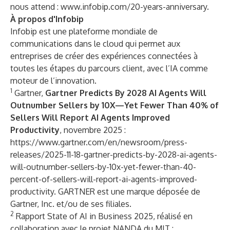
nous attend :
www.infobip.com/20-years-anniversary
.
À propos d'Infobip
Infobip est une plateforme mondiale de
communications dans le cloud qui permet aux
entreprises de créer des expériences connectées à
toutes les étapes du parcours client, avec l’IA comme
moteur de l’innovation.
1
Gartner,
Gartner Predicts By 2028 AI Agents Will
Outnumber Sellers by 10X—Yet Fewer Than 40% of
Sellers Will Report AI Agents Improved
Productivity
, novembre 2025 :
https://www.gartner.com/en/newsroom/press-
releases/2025-11-18-gartner-predicts-by-2028-ai-agents-
will-outnumber-sellers-by-10x-yet-fewer-than-40-
percent-of-sellers-will-report-ai-agents-improved-
productivity
. GARTNER est une marque déposée de
Gartner, Inc. et/ou de ses filiales.
2
Rapport State of AI in Business 2025, réalisé en
collaboration avec le projet NANDA du MIT :