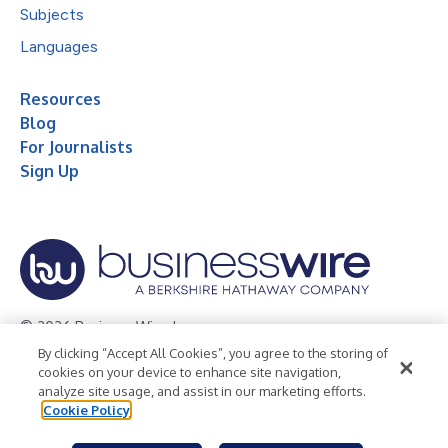
Subjects
Languages
Resources
Blog
For Journalists
Sign Up
© 2026 Business Wire, Inc.
By clicking “Accept All Cookies”, you agree to the storing of
Privacy Policy
Cookie Policy
Accessibility Statement
cookies on your device to enhance site navigation,
analyze site usage, and assist in our marketing efforts.
Terms of Use
Legal
Cookie Policy