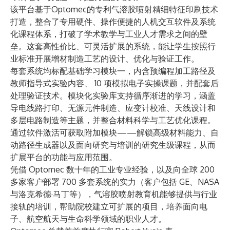
该平台基于Optomec的专利气溶胶喷射精细特征印刷技术
打造，整合了专用硬件、操作便捷的人机交互软件及系统
化课程体系，打破了学术教学与工业人才需求之间的壁
垒。这套高性价比、可灵活扩展的系统，能让学生按照行
业标准开展增材制造工艺的设计、优化与验证工作。
每套系统均标配基础学习模块一，内含预编程加工路径及
教师指导式实验内容、 10 项模拟电子实操课题，并配套后
处理验证技术。模块化实验库支持循序渐进的学习，涵盖
导电线路打印、无源元件制造、应变计校准、天线设计和
多层电路制造等主题，并整合材料科学与工艺优化课程。
通过软件激活可获取附加模块——解锁高级材料能力、自
动路径生成器以及面向研究与培训的研究生级课程，从而
扩展平台的功能与应用范围。
凭借 Optomec 数十年的工业专业经验，以及向全球 200
多家客户部署 700 多套系统的实力（客户包括 GE、NASA
与洛克希德·马丁等），气溶胶喷射教育机能够提供与行业
接轨的培训，帮助院校建立可扩展的项目，培养面向电
子、航空航天与生命科学领域的职业人才。