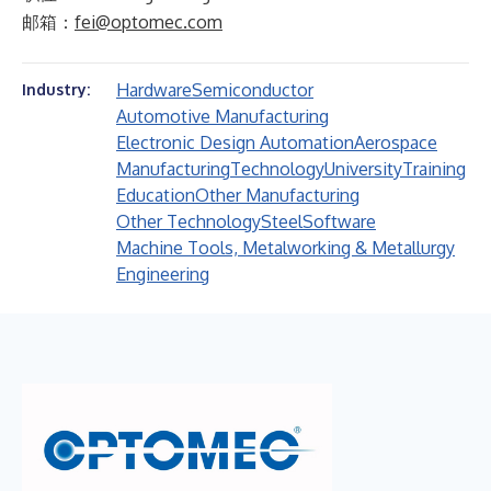
邮箱：
fei@optomec.com
Hardware
Semiconductor
Industry:
Automotive Manufacturing
Electronic Design Automation
Aerospace
Manufacturing
Technology
University
Training
Education
Other Manufacturing
Other Technology
Steel
Software
Machine Tools, Metalworking & Metallurgy
Engineering