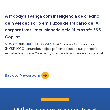
Protocolo de Contexto de Modelo (MCP, Model Context
Protocol). A integração dá aos clientes que operam no Amazon
Web Services (AWS) acesso direto a avaliações e pesquisa do
Moody's Ratings, bem como dados curados da Moody's sobre
A Moody’s avança com inteligência de crédito
mais de 600 milhões de entidades públicas...
de nível decisório em fluxos de trabalho de IA
corporativos, impulsionada pelo Microsoft 365
Copilot
NOVA YORK--(
BUSINESS WIRE
)--A Moody’s Corporation
(NYSE: MCO) anunciou hoje a próxima fase de sua parceria
estratégica com a Microsoft, integrando a inteligência de nível
decisório da Moody’s diretamente nas soluções de IA da
Microsoft. Este marco expande a colaboração da co-inovação
para a distribuição em escala e integrada ao fluxo de trabalho
da inteligência de nível decisório da Moody’s nos ambientes
Back to Newsroom
corporativos onde seus clientes trabalham diariamente. “Há
mais de 115 anos, a Moody’s serv...