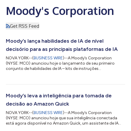
Moody's Corporation
Get RSS Feed
Moody’s lança habilidades de IA de nível
decisório para as principais plataformas de IA
NOVA YORK--(
BUSINESS WIRE
)--A Moody’s Corporation
(NYSE: MCO) anunciou hoje o lançamento de seu primeiro
conjunto de habilidades de IA – kits de instruções
desenvolvidos especificamente para cada plataforma, que
codificam as estruturas analíticas da Moody’s e conectam
agentes de IA à sua inteligência de nível decisório. Disponíveis
em plataformas de IA compatíveis, começando pelo Microsoft
365 Copilot Cowork, as habilidades da Moody’s permitem que
Moody’s leva a inteligência para tomada de
os clientes executem fluxos de trabalho analíti...
decisão ao Amazon Quick
NOVA YORK--(
BUSINESS WIRE
)--A Moody’s Corporation
(NYSE: MCO) anunciou hoje que sua inteligência conectada
está agora disponível no Amazon Quick, um assistente de IA
personalizado e proativo, através de um servidor exclusivo de