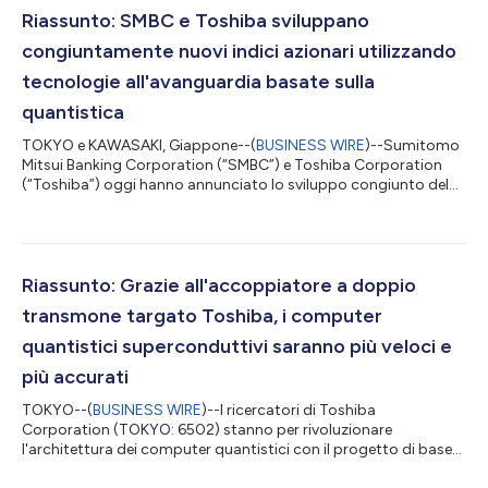
Riassunto: SMBC e Toshiba sviluppano
congiuntamente nuovi indici azionari utilizzando
tecnologie all'avanguardia basate sulla
quantistica
TOKYO e KAWASAKI, Giappone--(
BUSINESS WIRE
)--Sumitomo
Mitsui Banking Corporation (“SMBC”) e Toshiba Corporation
(“Toshiba”) oggi hanno annunciato lo sviluppo congiunto del
SMBC/TOSHIBA Quantum Driven Diversified Japan Equity Index
e del SMBC/TOSHIBA Quantum Driven Diversified U.S. Equity
Index, nuovi indici azionari realizzati con tecnologie avanzate
basate sulla quantistica. Collettivamente, gli indici sono indicati
come “SMBC/TOSHIBA Quantum Diversified” (gli “Indici”). 1.
Riassunto: Grazie all'accoppiatore a doppio
Contesto e obiettiv...
transmone targato Toshiba, i computer
quantistici superconduttivi saranno più veloci e
più accurati
TOKYO--(
BUSINESS WIRE
)--I ricercatori di Toshiba
Corporation (TOKYO: 6502) stanno per rivoluzionare
l'architettura dei computer quantistici con il progetto di base
di un accoppiatore a doppio transmone, in grado di migliorare