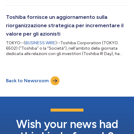
velocità e accuratezza del calcolo quantistico negli
accoppiatori sintonizzabili. L'accoppiatore è un dispositivo
chiave nella determinazione delle performance dei computer
quantistici superconduttori. Gli accoppiatori sintonizzabili dei
Toshiba fornisce un aggiornamento sulla
computer quantistici superconduttor...
riorganizzazione strategica per incrementare il
valore per gli azionisti
TOKYO--(
BUSINESS WIRE
)--Toshiba Corporation (TOKYO:
6502) (“Toshiba” o la “Società”), nell’ambito della giornata
dedicata alle relazioni con gli investitori (Toshiba IR Day), ha
rilasciato oggi un aggiornamento del proprio annuncio di
riorganizzazione strategica diffuso il 12 novembre 2021. Il testo
originale del presente annuncio, redatto nella lingua di partenza,
è la versione ufficiale che fa fede. Le traduzioni sono offerte
Back to Newsroom
unicamente per comodità del lettore e devono rinviare al testo
in l...
Wish your news had