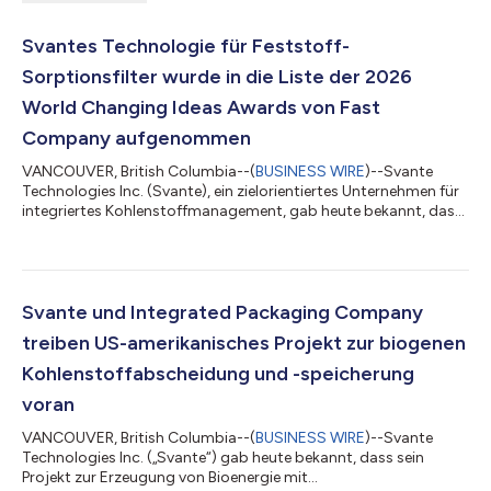
Svantes Technologie für Feststoff-
Sorptionsfilter wurde in die Liste der 2026
World Changing Ideas Awards von Fast
Company aufgenommen
VANCOUVER, British Columbia--(
BUSINESS WIRE
)--Svante
Technologies Inc. (Svante), ein zielorientiertes Unternehmen für
integriertes Kohlenstoffmanagement, gab heute bekannt, dass
seine auf Nanotechnologie basierende Filtertechnologie mit
festen Sorptionsmitteln in die Liste 2026 World Changing Ideas
des Magazins Fast Company aufgenommen wurde – eine der
weltweit renommiertesten Auszeichnungen für Innovationen,
die sich den Herausforderungen im Bereich Klima und
Svante und Integrated Packaging Company
Nachhaltigkeit stellen. Mit dieser...
treiben US-amerikanisches Projekt zur biogenen
Kohlenstoffabscheidung und -speicherung
voran
VANCOUVER, British Columbia--(
BUSINESS WIRE
)--Svante
Technologies Inc. („Svante“) gab heute bekannt, dass sein
Projekt zur Erzeugung von Bioenergie mit