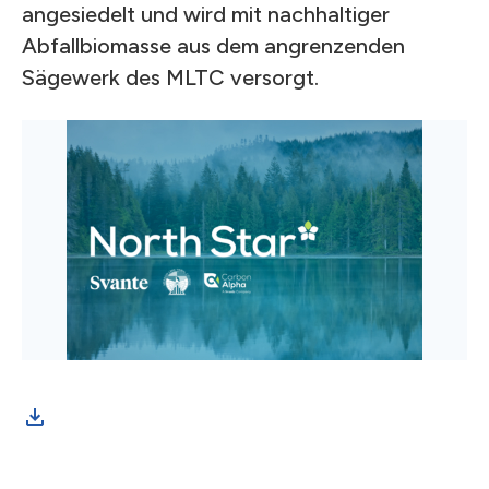
angesiedelt und wird mit nachhaltiger
Abfallbiomasse aus dem angrenzenden
Sägewerk des MLTC versorgt.
Sco
hea
com