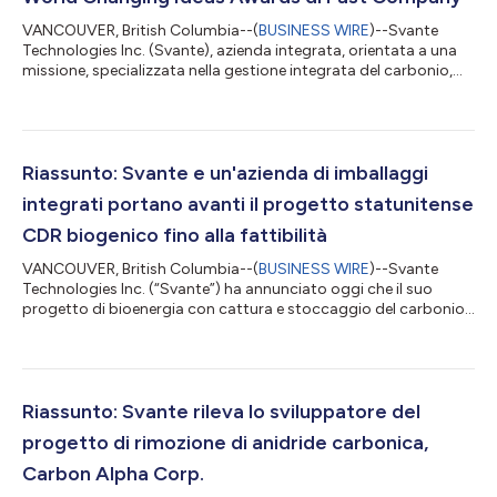
VANCOUVER, British Columbia--(
BUSINESS WIRE
)--Svante
Technologies Inc. (Svante), azienda integrata, orientata a una
missione, specializzata nella gestione integrata del carbonio,
oggi ha annunciato che la sua tecnologia con filtro assorbente
solido progettato con nanoingegneria è stata candidata
all'elenco di 2026 World Changing Ideas di Fast Company, uno
dei riconoscimenti più prestigiosi al mondo per le innovazioni
che affrontano le sfide in ambito climatico e della sostenibilità.
Riassunto: Svante e un'azienda di imballaggi
L'onore ric...
integrati portano avanti il progetto statunitense
CDR biogenico fino alla fattibilità
VANCOUVER, British Columbia--(
BUSINESS WIRE
)--Svante
Technologies Inc. (“Svante”) ha annunciato oggi che il suo
progetto di bioenergia con cattura e stoccaggio del carbonio
(BECCS) in una cartiera nel Sudovest degli Stati Uniti è passato
alla fase di studio di fattibilità. Il progetto viene sviluppato in
collaborazione con un'azienda di imballaggi integrati
sostenibili, a seguito di un'ampia analisi e di uno studio di pre-
fattibilità condotto in diverse cartiere dell'azienda partner. Il
Riassunto: Svante rileva lo sviluppatore del
testo o...
progetto di rimozione di anidride carbonica,
Carbon Alpha Corp.