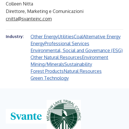
Colleen Nitta
Direttore, Marketing e Comunicazioni
cnitta@svanteinc.com
Other Energy
Utilities
Coal
Alternative Energy
Industry:
Energy
Professional Services
Environmental, Social and Governance (ESG)
Other Natural Resources
Environment
Mining/Minerals
Sustainability
Forest Products
Natural Resources
Green Technology