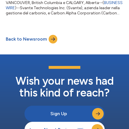
VANCOUVER, British Columbia e CALGARY, Alberta--(
BUSINESS
WIRE
)--Svante Technologies Inc. (Svante), azienda leader nella
gestione del carbonio, e Carbon Alpha Corporation (Carbon
Alpha) con sede a Calgary, oggi hanno annunciato che Svante
ha acquistato Carbon Alpha e le sue aziende controllate,
compresa Carbon Alpha Development Corp. Il testo originale
del presente annuncio, redatto nella lingua di partenza, è la
Back to Newsroom
versione ufficiale che fa fede. Le traduzioni sono offerte
unicamente per comodità...
Wish your news had
this kind of reach?
Sign Up