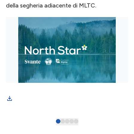
della segheria adiacente di MLTC.
Sco
hea
com