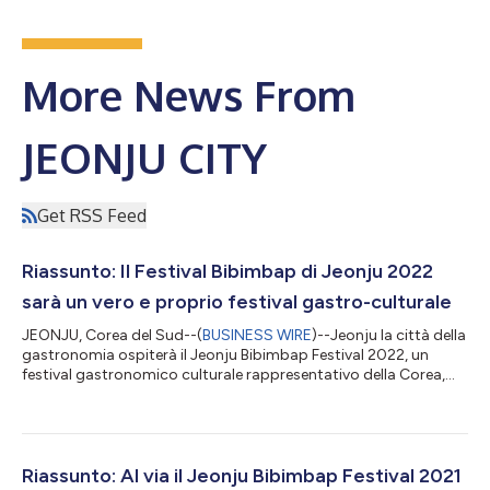
More News From
JEONJU CITY
Get RSS Feed
Riassunto: Il Festival Bibimbap di Jeonju 2022
sarà un vero e proprio festival gastro-culturale
JEONJU, Corea del Sud--(
BUSINESS WIRE
)--Jeonju la città della
gastronomia ospiterà il Jeonju Bibimbap Festival 2022, un
festival gastronomico culturale rappresentativo della Corea,
dal 6 al 10 ottobre nei pressi di Jeonju Hyanggyo nel Jeonju
Hanok Village. All'insegna del tema del piatto tipico Bibimbap,
l'evento offrirà una vasta gamma di piatti locali insieme a
spettacoli culturali. La cerimonia di apertura, "Gaematshik", che
significa "aprire il gusto di Jeonju", inizierà con eventi prelimin...
Riassunto: Al via il Jeonju Bibimbap Festival 2021