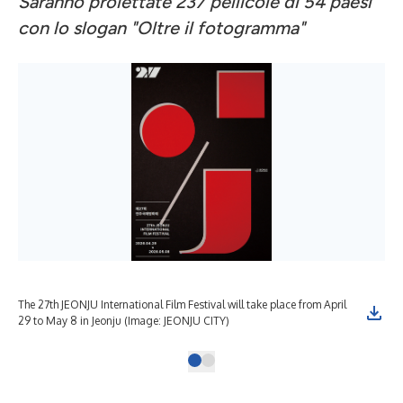
Saranno proiettate 237 pellicole di 54 paesi
con lo slogan "Oltre il fotogramma"
The 27th JEONJU International Film Festival will take place from April
29 to May 8 in Jeonju (Image: JEONJU CITY)