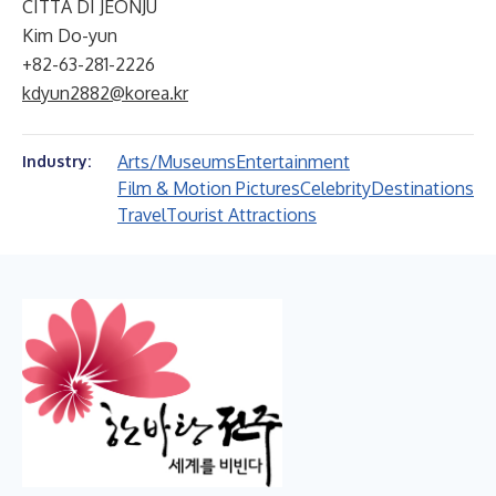
CITTÀ DI JEONJU
Kim Do-yun
+82-63-281-2226
kdyun2882@korea.kr
Arts/Museums
Entertainment
Industry:
Film & Motion Pictures
Celebrity
Destinations
Travel
Tourist Attractions