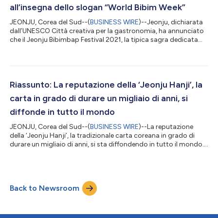
all’insegna dello slogan “World Bibim Week”
JEONJU, Corea del Sud--(
BUSINESS WIRE
)--Jeonju, dichiarata
dall’UNESCO Città creativa per la gastronomia, ha annunciato
che il Jeonju Bibimbap Festival 2021, la tipica sagra dedicata
alle delizie gastronomiche cittadine, si terrà ogni fine settimana
dal 9 al 31 ottobre 2021 nelle vicinanze di Jeonju Hyanggyo, nei
pressi del Jeonju Hanok Village, e online. Intitolato World Bibim
Week e progettato e coordinato dal direttore esecutivo Ryu
Jae-hyeon, il Bibimbap Festival vuole essere una sagra gast...
Riassunto: La reputazione della ‘Jeonju Hanji’, la
carta in grado di durare un migliaio di anni, si
diffonde in tutto il mondo
JEONJU, Corea del Sud--(
BUSINESS WIRE
)--La reputazione
della ‘Jeonju Hanji’, la tradizionale carta coreana in grado di
durare un migliaio di anni, si sta diffondendo in tutto il mondo.
Dopo essere riuscita ad affascinare il Vaticano e il Museo del
Louvre in Francia, la Jeonju Hanji è stata recentemente
accettata dall’Istituto centrale per il restauro e la conservazione
del patrimonio archivistico e librario (ICRCPAL),
Back to Newsroom
un’organizzazione italiana di prestigio mondiale specializzata
nel campo dell...