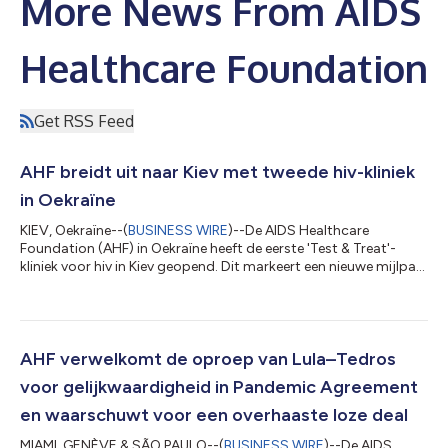
More News From AIDS
Healthcare Foundation
Get RSS Feed
AHF breidt uit naar Kiev met tweede hiv-kliniek
in Oekraïne
KIEV, Oekraïne--(
BUSINESS WIRE
)--De AIDS Healthcare
Foundation (AHF) in Oekraïne heeft de eerste 'Test & Treat'-
kliniek voor hiv in Kiev geopend. Dit markeert een nieuwe mijlpaal
in de voortdurende uitbreiding van gratis hiv-diensten door de
organisatie, te midden van de aanhoudende oorlog. "De
opening van de 'Test & Treat'-kliniek in Kiev is opnieuw een
belangrijke stap om ervoor te zorgen dat hiv-diensten snel,
toegankelijk en vrij van stigma zijn," aldus dr. Yaroslava
AHF verwelkomt de oproep van Lula–Tedros
Lopatina, progr...
voor gelijkwaardigheid in Pandemic Agreement
en waarschuwt voor een overhaaste loze deal
MIAMI, GENÈVE & SÃO PAULO--(
BUSINESS WIRE
)--De AIDS