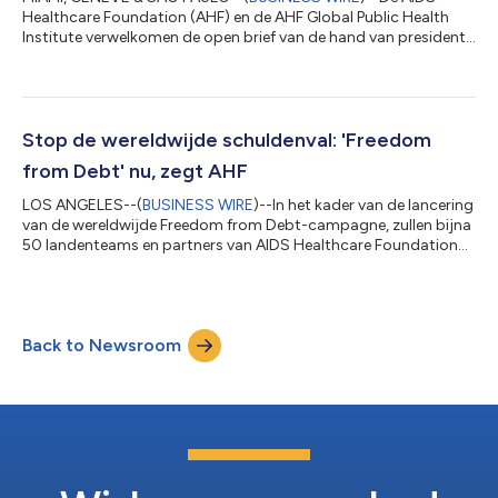
Healthcare Foundation (AHF) en de AHF Global Public Health
Institute verwelkomen de open brief van de hand van president
Luiz Inácio Lula da Silva van Brazilië en directeur-generaal Dr.
Tedros Adhanom Ghebreyesus van de
Wereldgezondheidsorganisatie ter gelegenheid van de G7
Summit, waarin de leiders van de G7, G20, BRICS en alle landen
worden opgeroepen om de PABS-annex (Pathogen Access &
Stop de wereldwijde schuldenval: 'Freedom
Benefit-Sharing Annex) van de Pandemic Agreement va...
from Debt' nu, zegt AHF
LOS ANGELES--(
BUSINESS WIRE
)--In het kader van de lancering
van de wereldwijde Freedom from Debt-campagne, zullen bijna
50 landenteams en partners van AIDS Healthcare Foundation
(AHF) beginnen met verschillende persoonlijke en virtuele
pleitbezorgingsacties in een oproep voor dringende
hervormingen aan een wereldwijd schuldensysteem dat
verhindert dat ontwikkelingslanden in gezondheidszorg,
Back to Newsroom
onderwijs en andere menselijke basisbehoeften investeren.
Onrechtvaardige schuldenlast vraagt om een glob...