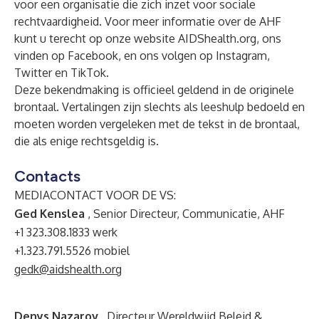
voor een organisatie die zich inzet voor sociale
rechtvaardigheid. Voor meer informatie over de AHF
kunt u terecht op onze website
AIDShealth.org
, ons
vinden op
Facebook
, en ons volgen op
Instagram
,
Twitter
en
TikTok
.
Deze bekendmaking is officieel geldend in de originele
brontaal. Vertalingen zijn slechts als leeshulp bedoeld en
moeten worden vergeleken met de tekst in de brontaal,
die als enige rechtsgeldig is.
Contacts
MEDIACONTACT VOOR DE VS:
Ged Kenslea
, Senior Directeur, Communicatie, AHF
+1 323.308.1833 werk
+1.323.791.5526 mobiel
gedk@aidshealth.org
Denys Nazarov
, Directeur Wereldwijd Beleid &