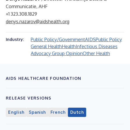
Communicatie, AHF
+1 323.308.1829
denys.nazarov@aidshealth.org
Public Policy/Government
AIDS
Public Policy
Industry:
General Health
Health
Infectious Diseases
Advocacy Group Opinion
Other Health
AIDS HEALTHCARE FOUNDATION
RELEASE VERSIONS
English
Spanish
French
Dutch