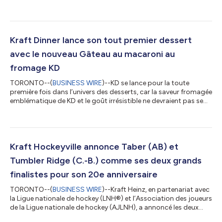
trois variétés irrésistibles, Ramen au fromage, Extra fromage et
Extra épicé, cette nouvelle gamme de ramen KD apporte le goût
incomparable de KD dans le rayon des ramen sous un tout
nouveau format aussi audacieux que savoureux. Les ramen KD
incarnent la vision propre à la marque d’une expérience de
Kraft Dinner lance son tout premier dessert
ramen au fromage, inspirée...
avec le nouveau Gâteau au macaroni au
fromage KD
TORONTO--(
BUSINESS WIRE
)--KD se lance pour la toute
première fois dans l’univers des desserts, car la saveur fromagée
emblématique de KD et le goût irrésistible ne devraient pas se
limiter qu’au souper. Voici le Gâteau au macaroni au fromage
KD, une création sucrée-salée unique en son genre qui
transforme la fameuse saveur fromagée de KD, celle que les
Canadiens connaissent et adorent, en une gâterie
délicieusement irrésistible. Dès aujourd’hui, le Gâteau au
Kraft Hockeyville annonce Taber (AB) et
macaroni au fromage KD est disponibl...
Tumbler Ridge (C.-B.) comme ses deux grands
finalistes pour son 20e anniversaire
TORONTO--(
BUSINESS WIRE
)--Kraft Heinz, en partenariat avec
la Ligue nationale de hockey (LNH®) et l’Association des joueurs
de la Ligue nationale de hockey (AJLNH), a annoncé les deux
communautés finalistes pour le titre de Kraft Hockeyville 2026 :