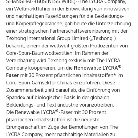
SHANGHAI--(
BUSINESS WIRE
)--
The LYCRA Company
,
ein Weltmarktführer in der Entwicklung von innovativen
und nachhaltigen Faserlösungen für die Bekleidungs-
und Körperpflegebranche, gab heute die Unterzeichnung
einer strategischen Partnerschaftsvereinbarung mit der
Texhong International Group Limited
(„Texhong“)
bekannt, einem der weltweit größten Produzenten von
Core-Spun-Baumwolltextilien. Im Rahmen der
Vereinbarung wird Texhong exklusiv mit The LYCRA
®
Company kooperieren, um die
Renewable LYCRA
-
Faser
mit 30 Prozent pflanzlichen Inhaltsstoffen* im
Core-Spun-Garnsektor Chinas einzuführen. Diese
Zusammenarbeit zielt darauf ab, die Einführung von
Spandex auf biologischer Basis in der globalen
Bekleidungs- und Textilindustrie voranzutreiben.
®
Die Renewable LYCRA
-Faser mit 30 Prozent
pflanzlichen Inhaltsstoffen ist die neueste
Errungenschaft im Zuge der Bemühungen von The
LYCRA Company, mehr nachhaltige Materialien zu