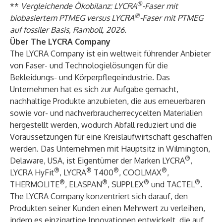
®
**
Vergleichende Ökobilanz: LYCRA
-Faser mit
®
biobasiertem PTMEG versus LYCRA
-Faser mit PTMEG
auf fossiler Basis, Ramboll, 2026.
Über The LYCRA Company
The LYCRA Company ist ein weltweit führender Anbieter
von Faser- und Technologielösungen für die
Bekleidungs- und Körperpflegeindustrie. Das
Unternehmen hat es sich zur Aufgabe gemacht,
nachhaltige Produkte anzubieten, die aus erneuerbaren
sowie vor- und nachverbraucherrecycelten Materialien
hergestellt werden, wodurch Abfall reduziert und die
Voraussetzungen für eine Kreislaufwirtschaft geschaffen
werden. Das Unternehmen mit Hauptsitz in Wilmington,
®
Delaware, USA, ist Eigentümer der Marken LYCRA
,
®
®
®
®
LYCRA HyFit
, LYCRA
T400
, COOLMAX
,
®
®
®
®
THERMOLITE
, ELASPAN
, SUPPLEX
und TACTEL
.
The LYCRA Company konzentriert sich darauf, den
Produkten seiner Kunden einen Mehrwert zu verleihen,
indem es einzigartige Innovationen entwickelt, die auf