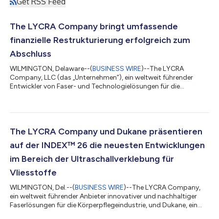
Get RSS Feed
The LYCRA Company bringt umfassende
finanzielle Restrukturierung erfolgreich zum
Abschluss
WILMINGTON, Delaware--(
BUSINESS WIRE
)--The LYCRA
Company, LLC (das „Unternehmen”), ein weltweit führender
Entwickler von Faser- und Technologielösungen für die
Bekleidungs- und Körperpflegebranchen, wird seine umfassende
finanzielle Restrukturierung erfolgreich zum Abschluss bringen
und am 20. Mai 2026 aus dem Schutz von Chapter 11
heraustreten. The LYCRA Company hat eine dauerhafte
Kapitalstruktur aufgebaut, die es dem Unternehmen
The LYCRA Company und Dukane präsentieren
ermöglichen wird, seine Wachstumsstrategie durch
auf der INDEX™ 26 die neuesten Entwicklungen
Investitionen...
im Bereich der Ultraschallverklebung für
Vliesstoffe
WILMINGTON, Del.--(
BUSINESS WIRE
)--The LYCRA Company,
ein weltweit führender Anbieter innovativer und nachhaltiger
Faserlösungen für die Körperpflegeindustrie, und Dukane, ein
Hersteller von Ultraschall-Schweißtechnologien für den