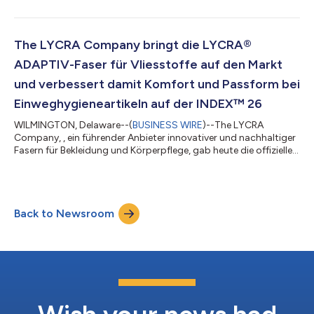
Hygiene- und Vliesstoffmarkt, präsentieren ihre neuesten
gemeinsam entwickelten Fortschritte im Bereich der
Ultraschallverschweißung auf der INDEX™ 26, die vom 19. bis 22.
Mai in Genf, Schweiz, stattfindet. Seit 2014 arbeiten beide
The LYCRA Company bringt die LYCRA®
Unternehmen gemeinsam an der Weitere...
ADAPTIV-Faser für Vliesstoffe auf den Markt
und verbessert damit Komfort und Passform bei
Einweghygieneartikeln auf der INDEX™ 26
WILMINGTON, Delaware--(
BUSINESS WIRE
)--The LYCRA
Company, , ein führender Anbieter innovativer und nachhaltiger
Fasern für Bekleidung und Körperpflege, gab heute die offizielle
weltweite Markteinführung der LYCRA® ADAPTIV-Faser für
Vliesstoffe auf der INDEX™ 26 in Genf, Schweiz, vom 19. bis 22.
Mai bekannt. Diese bahnbrechende Stretchfaser, auf die bereits
weltweit führende Bekleidungsmarken vertrauen, läutet nun eine
Back to Newsroom
neue Ära in Sachen Komfort, Passform und Leistung für
Babywindeln, Einweg-Hyg...