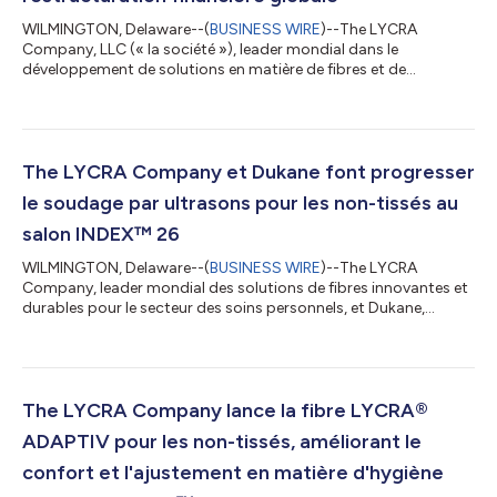
WILMINGTON, Delaware--(
BUSINESS WIRE
)--The LYCRA
Company, LLC (« la société »), leader mondial dans le
développement de solutions en matière de fibres et de
technologies pour les secteurs de l’habillement et des soins
personnels, mènera à bien son processus de restructuration
financière globale et sortira de la protection du chapitre 11 le 20
mai 2026. The LYCRA Company a mis en place une structure de
capital durable qui lui permettra de poursuivre sa stratégie de
The LYCRA Company et Dukane font progresser
croissance grâce à des investi...
le soudage par ultrasons pour les non-tissés au
salon INDEX™ 26
WILMINGTON, Delaware--(
BUSINESS WIRE
)--The LYCRA
Company, leader mondial des solutions de fibres innovantes et
durables pour le secteur des soins personnels, et Dukane,
fabricant de technologies de soudage par ultrasons pour le
marché de l'hygiène et des non-tissés, présentent leurs
dernières avancées co-développées en matière de soudage par
ultrasons au salon INDEX™ 26, qui se tiendra à Genève, en
Suisse, du 19 au 22 mai. Depuis 2014, les deux entreprises
The LYCRA Company lance la fibre LYCRA®
collaborent au développement de soluti...
ADAPTIV pour les non-tissés, améliorant le
confort et l'ajustement en matière d'hygiène