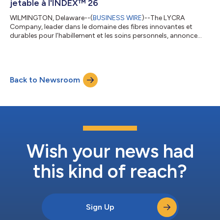
jetable à l'INDEX™ 26
WILMINGTON, Delaware--(
BUSINESS WIRE
)--The LYCRA
Company, leader dans le domaine des fibres innovantes et
durables pour l’habillement et les soins personnels, annonce
aujourd’hui le lancement mondial officiel de la fibre LYCRA®
ADAPTIV pour les non-tissés à l'INDEX™ 26, à Genève, en Suisse,
du 19 au 22 mai. Cette fibre stretch révolutionnaire, déjà
reconnue par les plus grandes marques mondiales de
Back to Newsroom
vêtements, inaugure désormais une nouvelle ère de confort,
d'ajustement et de performance pour le...
Wish your news had
this kind of reach?
Sign Up